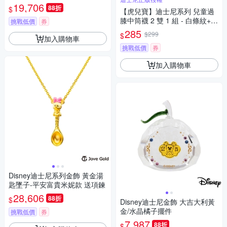
妮造型印章 0.55錢
19,706
88折
$
【虎兒寶】迪士尼系列 兒童過
膝中筒襪 2 雙 1 組 - 白條紋+黑
挑戰低價
券
條紋 童襪 ( DSP3470)
285
$299
$
加入購物車
挑戰低價
券
加入購物車
Disney迪士尼系列金飾 黃金湯
匙墜子-平安富貴米妮款 送項鍊
28,606
88折
$
Disney迪士尼金飾 大吉大利黃
金/水晶橘子擺件
挑戰低價
券
7,987
88折
$