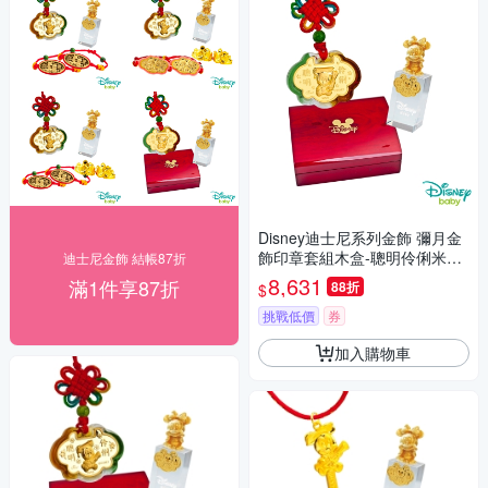
Disney迪士尼系列金飾 彌月金
飾印章套組木盒-聰明伶俐米奇
迪士尼金飾 結帳87折
款-美妮造型印章 0.15錢
8,631
滿1件享87折
88折
$
挑戰低價
券
加入購物車