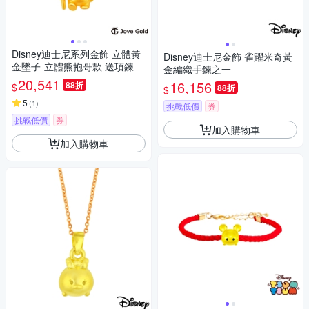
Disney迪士尼系列金飾 立體黃
Disney迪士尼金飾 雀躍米奇黃
金墜子-立體熊抱哥款 送項鍊
金編織手鍊之一
20,541
16,156
88折
$
88折
$
5
(
1
)
挑戰低價
券
挑戰低價
券
加入購物車
加入購物車