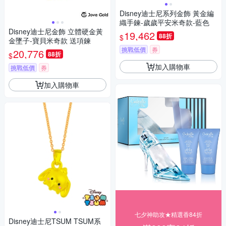
Disney迪士尼系列金飾 黃金編
織手鍊-歲歲平安米奇款-藍色
Disney迪士尼金飾 立體硬金黃
19,462
88折
$
金墜子-寶貝米奇款 送項鍊
挑戰低價
券
20,776
88折
$
加入購物車
挑戰低價
券
加入購物車
七夕神助攻★精選香84折
Disney迪士尼TSUM TSUM系