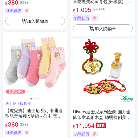
380
量防走失幼童背包(升級款) - 多
$399
$
款任選
1,005
$1,105
$
挑戰低價
券
挑戰低價
券
加入購物車
加入購物車
迪士尼正版授權
【虎兒寶】迪士尼系列 卡通造
Disney迪士尼系列金飾 彌月金
型兒童短襪 5雙組 - 公主 童襪 (
飾印章套組木盒-聰明伶俐美妮
DSP3494 )
380
款-美妮造型印章 0.25錢
11,954
$399
$
88折
$
挑戰低價
券
挑戰低價
券