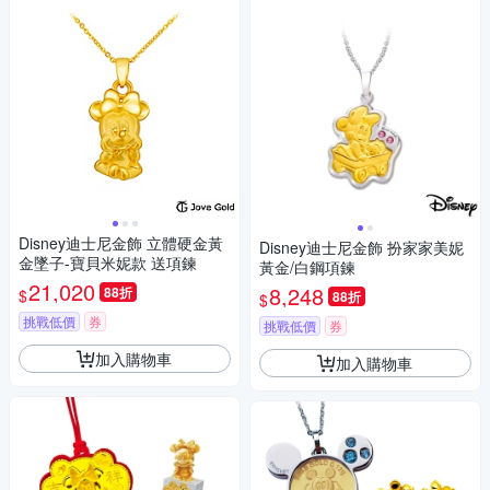
Disney迪士尼金飾 立體硬金黃
Disney迪士尼金飾 扮家家美妮
金墜子-寶貝米妮款 送項鍊
黃金/白鋼項鍊
21,020
8,248
88折
$
88折
$
挑戰低價
券
挑戰低價
券
加入購物車
加入購物車