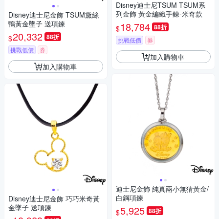
Disney迪士尼TSUM TSUM系
列金飾 黃金編織手鍊-米奇款
Disney迪士尼金飾 TSUM黛絲
鴨黃金墜子 送項鍊
18,784
88折
$
20,332
88折
$
挑戰低價
券
挑戰低價
券
加入購物車
加入購物車
迪士尼金飾 純真兩小無猜黃金/
白鋼項鍊
Disney迪士尼金飾 巧巧米奇黃
金墜子 送項鍊
5,925
88折
$