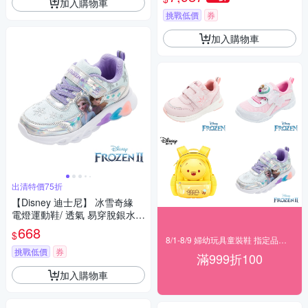
加入購物車
挑戰低價
券
加入購物車
出清特價75折
【Disney 迪士尼】 冰雪奇緣
電燈運動鞋/ 透氣 易穿脫銀水
藍/FNKX41109
668
$
8/1-8/9 婦幼玩具童裝鞋 指定品滿999折100
挑戰低價
券
滿999折100
加入購物車