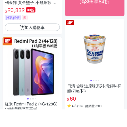
滿399享84折
列金飾-黃金墜子-小飛象款 送
玫瑰鋼項鍊
20,332
88折
$
挑戰低價
券
加入購物車
日清 合味道原味系列-海鮮味杯
麵(70g/杯)
60
$
紅米 Redmi Pad 2 (4G/128G)
4.8
(
13
)
總銷量>200
11吋護眼螢幕平板
挑戰低價
券
5,588
$
加入購物車
4.6
(
21
)
總銷量>100