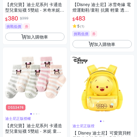
【虎兒寶】迪士尼系列 卡通造
【Disney 迪士尼】冰雪奇緣 電
型兒童短襪 5雙組 - 米奇米妮
燈運動鞋/童鞋 抗菌 輕量 透氣
綠 童襪 ( SM33205 )
緩震 正版 (白粉/FOKX41653)
380
483
$399
$
$
5
挑戰低價
券
(
1
)
挑戰低價
券
加入購物車
加入購物車
迪士尼正版授權
【虎兒寶】迪士尼系列 卡通造
迪士尼正版授
型兒童短襪 5雙組 - 米妮 童襪 (
【 Disney 迪士尼】可愛寶貝輕
DSS3476 )