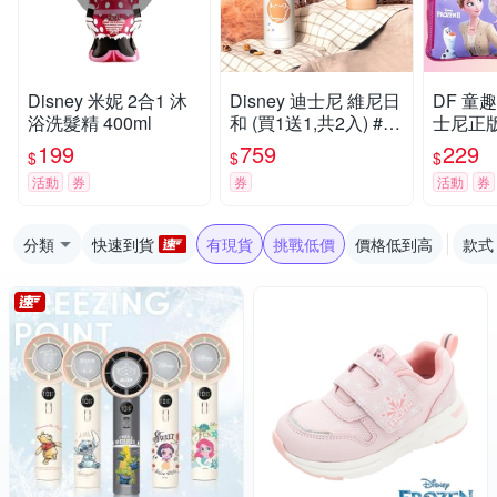
Disney 米妮 2合1 沐
Disney 迪士尼 維尼日
DF 童趣館
浴洗髮精 400ml
和 (買1送1,共2入) #31
士尼正
6不鏽鋼真空彈跳保溫
口袋便
199
759
229
$
$
$
瓶400ml(快)
活動
券
券
活動
券
分類
快速到貨
有現貨
挑戰低價
價格低到高
款式