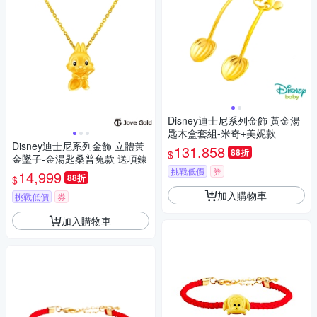
Disney迪士尼系列金飾 黃金湯
匙木盒套組-米奇+美妮款
Disney迪士尼系列金飾 立體黃
131,858
88折
$
金墜子-金湯匙桑普兔款 送項鍊
挑戰低價
券
14,999
88折
$
加入購物車
挑戰低價
券
加入購物車