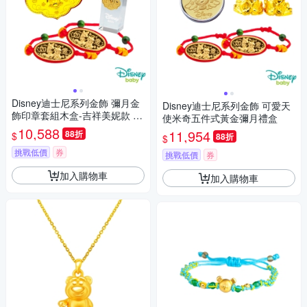
Disney迪士尼系列金飾 彌月金
Disney迪士尼系列金飾 可愛天
飾印章套組木盒-吉祥美妮款 0.
使米奇五件式黃金彌月禮盒
25錢
10,588
11,954
88折
$
88折
$
挑戰低價
券
挑戰低價
券
加入購物車
加入購物車