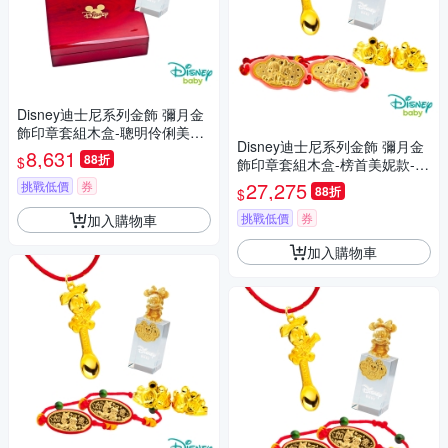
Disney迪士尼系列金飾 彌月金
飾印章套組木盒-聰明伶俐美妮
Disney迪士尼系列金飾 彌月金
款-美妮造型印章 0.15錢
8,631
88折
$
飾印章套組木盒-榜首美妮款-美
妮造型印章 0.95錢
27,275
挑戰低價
券
88折
$
挑戰低價
券
加入購物車
加入購物車