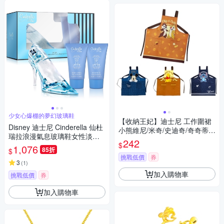
少女心爆棚的夢幻玻璃鞋
【收納王妃】迪士尼 工作圍裙
Disney 迪士尼 Cinderella 仙杜
小熊維尼/米奇/史迪奇/奇奇蒂蒂
瑞拉浪漫氣息玻璃鞋女性淡香
(77x73cm)
242
$
精禮盒
1,076
85折
$
挑戰低價
券
3
(
1
)
加入購物車
挑戰低價
券
加入購物車