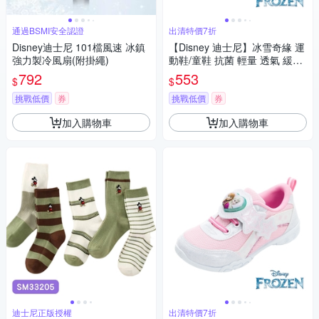
通過BSMI安全認證
出清特價7折
Disney迪士尼 101檔風速 冰鎮
【Disney 迪士尼】冰雪奇緣 運
強力製冷風扇(附掛繩)
動鞋/童鞋 抗菌 輕量 透氣 緩震
正版台灣製(淺粉紅/FOKR4170
792
553
$
$
3)
挑戰低價
券
挑戰低價
券
加入購物車
加入購物車
迪士尼正版授權
出清特價7折