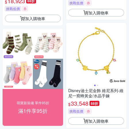
18,923
88折
$
挑戰低價
券
挑戰低價
券
加入購物車
加入購物車
Disney迪士尼金飾 維尼系列-維
尼一窩蜂黃金/水晶手鍊
33,548
萌寶新裝備 單件95折
88折
$
滿1件享95折
挑戰低價
券
加入購物車