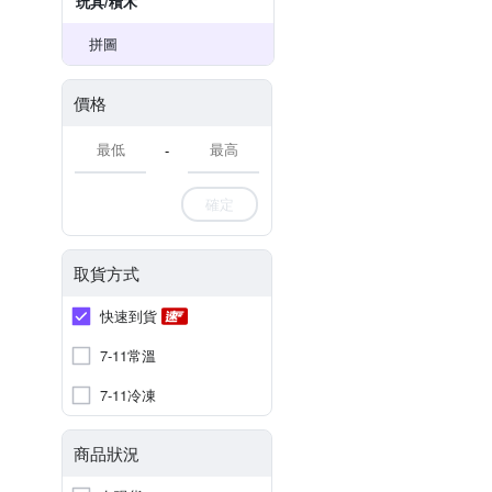
玩具/積木
拼圖
價格
-
確定
取貨方式
快速到貨
7-11常溫
7-11冷凍
商品狀況