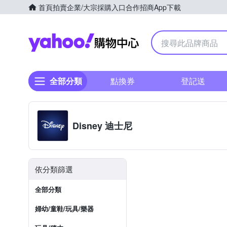
首頁
拍賣
企業/大宗採購入口
合作招商
App下載
Yahoo購物中心
全部分類
點換券
登記送
Disney 迪士尼
依分類篩選
全部分類
婦幼/童鞋/玩具/樂器