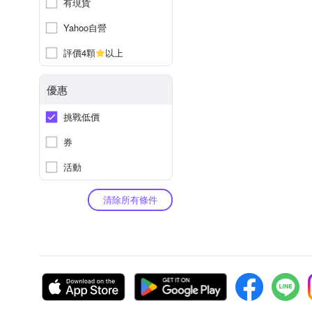
有現貨
Yahoo自營
評價4顆
以上
優惠
挑戰低價
券
活動
清除所有條件