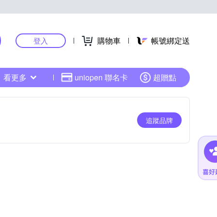
購物車
帳號綁定送
登入
看更多
uniopen 聯名卡
超贈點
追蹤品牌