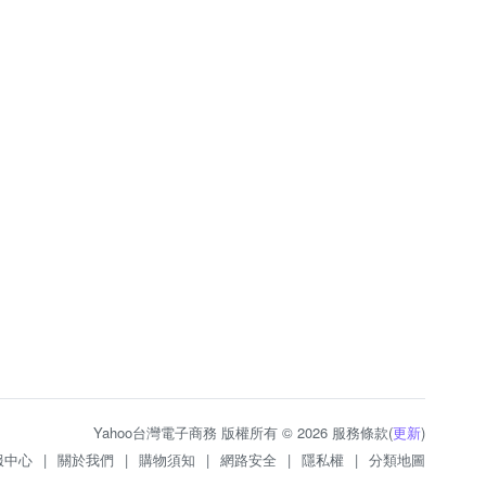
Yahoo台灣電子商務 版權所有 © 2026 服務條款(
更新
)
服中心
|
關於我們
|
購物須知
|
網路安全
|
隱私權
|
分類地圖