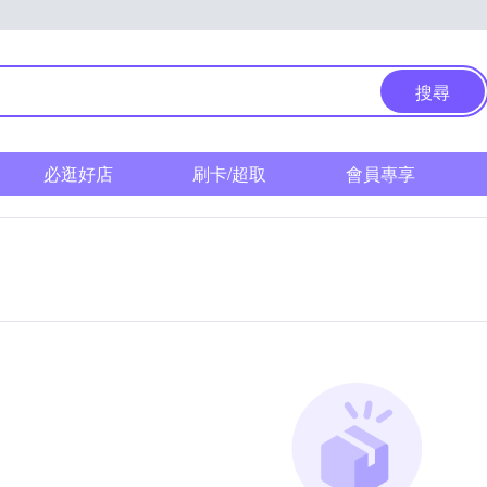
搜尋
必逛好店
刷卡/超取
會員專享