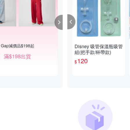
Gap減價品$198起
震撼春夏活動!!全館9折起
Disney 吸管保溫瓶吸管
組(把手款/杯帶款)
滿$198出貨
120
$