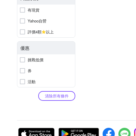
有現貨
Yahoo自營
評價4顆
以上
優惠
挑戰低價
券
活動
清除所有條件