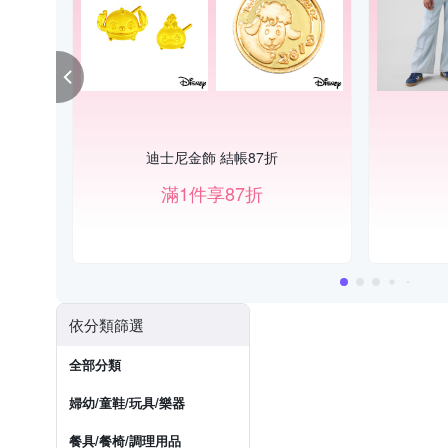
迪士尼金飾 結帳87折
滿1件享87折
依分類篩選
全部分類
婦幼/童鞋/玩具/樂器
餐具/餐椅/調理用品