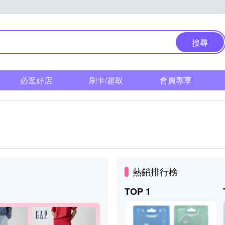
搜尋
必逛好店
刷卡/超取
會員專享
熱銷排行榜
TOP 1