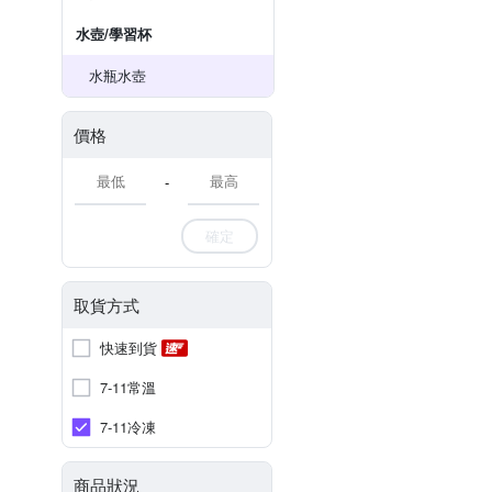
水壺/學習杯
水瓶水壺
價格
-
確定
取貨方式
快速到貨
7-11常溫
7-11冷凍
商品狀況