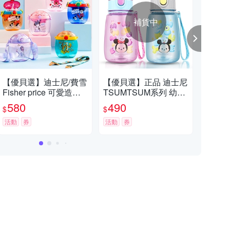
補貨中
【任2件$69】迪士尼Disney 上翻手冊100K
【任2件$79
【優貝選】迪士尼/費雪
【優貝選】正品 迪士尼
【優
Fisher price 可愛造型
TSUMTSUM系列 幼稚
Fis
滿額折扣活動，購物滿100元打9折。
滿件折扣活動，購物任選2件固定69元、任選4件固定138元，依此類推。
甜甜圈兒童用大容量吸
園直飲式兒童水壺360
案
580
490
5
$
$
$
管水壺550ML (平輸品)
ML(平輸品)
吸管
活動
券
活動
券
品)
活動