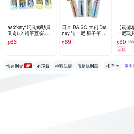
asdfkitty*玩具總動員
日本 DAISO 大創 Dis
【震撼
叉奇5入鉛筆蓋/鉛筆
ney 迪士尼 原子筆 文
士尼玩
延長器/鉛筆套/鉛筆
具 黑筆 0.7mm 境內限
鉛筆~
66
69
80
$80
$
$
$
帽-日本製
定【南風百貨】
#36713
活動
快速到貨
有現貨
挑戰低價
價格低到高
排序
更多