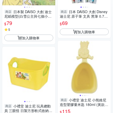
日本製 DAISO 大創 迪士
日本 DAISO 大創 Disney
商店
商店
尼紙模型(白雪公主與七個小矮
迪士尼 原子筆 文具 黑筆 0.7m
人) 紙工藝【南風百貨】
m 境內限定【南風百貨】
79
69
$
$
5
加入購物車
加入購物車
小禮堂 迪士尼 小熊維尼
商店
造型塑膠量米匙 180ml (黃款)
小禮堂 迪士尼 玩具總動
商店
4904121-365412
115
員 三眼怪 日製方形軟式收納盒
$