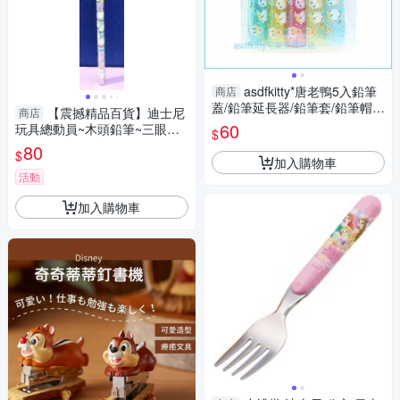
asdfkitty*唐老鴨5入鉛筆
商店
蓋/鉛筆延長器/鉛筆套/鉛筆帽-
【震撼精品百貨】迪士尼
商店
日本製
60
玩具總動員~木頭鉛筆~三眼怪
$
垂吊吊飾#36713
80
$
加入購物車
活動
加入購物車