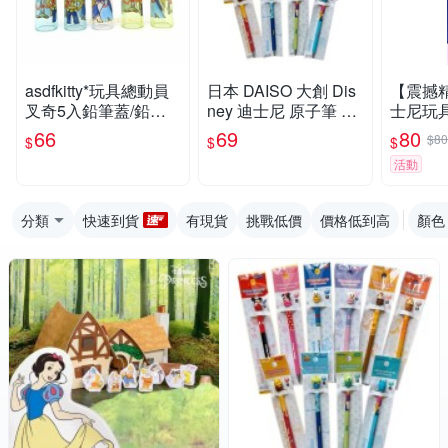
asdfkitty*玩具總動員
日本 DAISO 大創 Dis
【震撼
叉奇5入鉛筆蓋/鉛筆
ney 迪士尼 原子筆 文
士尼玩
延長器/鉛筆套/鉛筆
具 黑筆 0.7mm 境內限
鉛筆~
66
69
80
$80
$
$
$
帽-日本製
定【南風百貨】
#36713
活動
分類
快速到貨
有現貨
挑戰低價
價格低到高
顏色