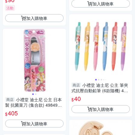
$
加入購物車
活動
加入購物車
小禮堂 迪士尼 公主 筆夾
商店
式抗壓自動鉛筆 (6款隨機) 471
3752-120020
40
$
小禮堂 迪士尼 公主 日本
商店
製 抗菌菜刀 (集合款) 4984909
加入購物車
-330917
405
$
加入購物車