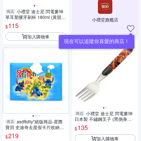
小禮堂 迪士尼 閃電麥坤
商店
單耳塑膠牙刷杯 180ml (黃競
小禮堂旗艦店
賽) 4973307-467592
115
$
加入購物車
現在可以追蹤你喜愛的商店！
小禮堂 迪士尼 閃電麥坤
商店
日本製 不鏽鋼叉子 (黑側身款)
asdfkitty*絕版商品-星際
商店
4973307-515965
135
寶貝 史迪奇去度假卡片收納包/
$
信用卡夾-日本製
219
$
加入購物車