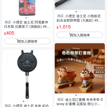
小禮堂 迪士尼 小熊維尼
商店
鋁合金鬆餅烤盤 (大臉款) 4973
小禮堂 迪士尼 閃電麥坤
商店
307-549694
1,015
日本製 抗菌菜刀 (側臉款) 4984
$
909-330955
405
$
加入購物車
加入購物車
迪士尼訂書機 奇奇蒂蒂 D
商店
isney 釘書機 花栗鼠 辦公小物
小禮堂 迪士尼 米奇 鋁合
商店