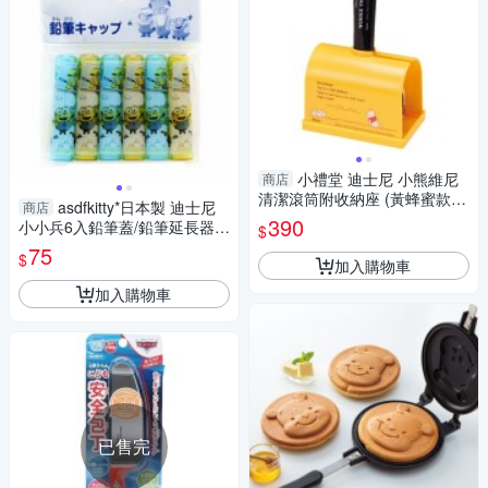
小禮堂 迪士尼 小熊維尼
商店
清潔滾筒附收納座 (黃蜂蜜款) 4
asdfkitty*日本製 迪士尼
商店
973307-578380
390
小小兵6入鉛筆蓋/鉛筆延長器/
$
鉛筆套/鉛筆帽
75
$
加入購物車
加入購物車
已售完