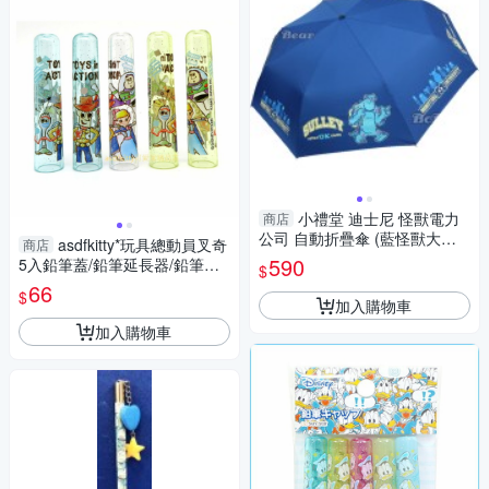
小禮堂 迪士尼 怪獸電力
商店
公司 自動折疊傘 (藍怪獸大學
asdfkitty*玩具總動員叉奇
商店
款) 4713304-521671
590
5入鉛筆蓋/鉛筆延長器/鉛筆套/
$
鉛筆帽-日本製
66
$
加入購物車
加入購物車