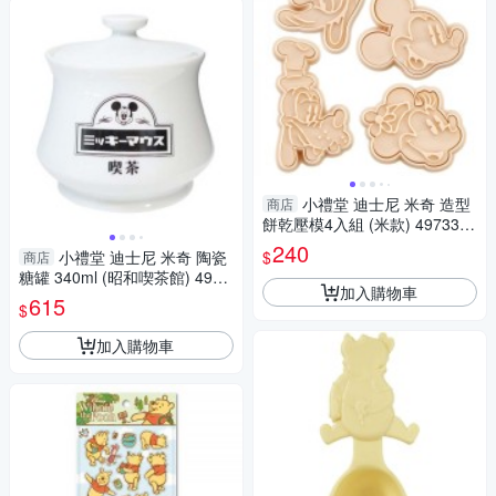
小禮堂 迪士尼 米奇 造型
商店
餅乾壓模4入組 (米款) 4973307
-549700
240
$
小禮堂 迪士尼 米奇 陶瓷
商店
糖罐 340ml (昭和喫茶館) 4942
加入購物車
423-267232
615
$
加入購物車