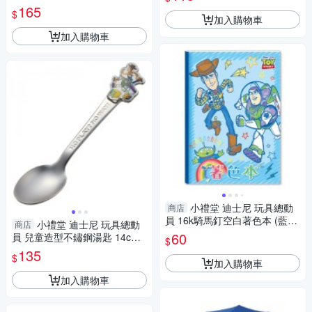
2.5L (黃) 4904121-342048
165
$
加入購物車
加入購物車
小禮堂 迪士尼 玩具總動
商店
員 16k騎馬釘空白著色本 (藍奔
小禮堂 迪士尼 玩具總動
商店
跑) 4713752-124639
60
員 兒童造型不鏽鋼湯匙 14cm
$
(銀胡迪款) 4973307-566776
135
$
加入購物車
加入購物車