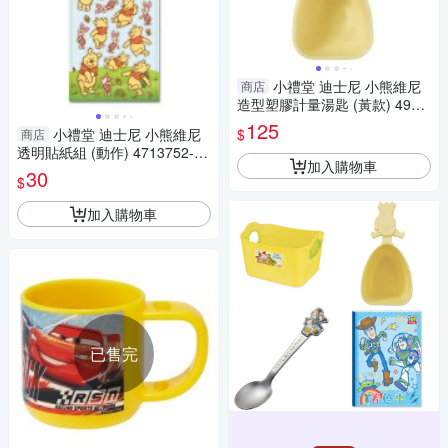
小禮堂 迪士尼 小熊維尼
商店
造型塑膠計量湯匙 (黃款) 4904
121-365313
125
$
小禮堂 迪士尼 小熊維尼
商店
透明貼紙組 (動作) 4713752-12
加入購物車
2802
30
$
加入購物車
已售完