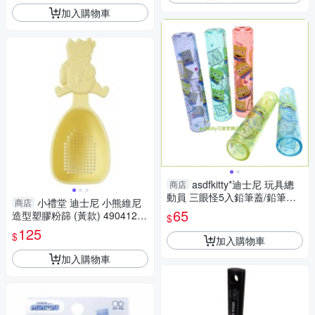
加入購物車
asdfkitty*迪士尼 玩具總
商店
動員 三眼怪5入鉛筆蓋/鉛筆延
小禮堂 迪士尼 小熊維尼
商店
長器/鉛筆套/鉛筆帽-日本製
65
造型塑膠粉篩 (黃款) 4904121-
$
365214
125
$
加入購物車
加入購物車