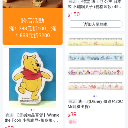
小禮堂 迪士尼 公主 日本
商店
製 不鏽鋼叉子 (粉格圖款) 4973
307-518638
150
$
跨店活動
加入購物車
滿1,288元折100、滿
1,888元折$200
迪士尼Disney 鐵邊尺20C
商店
M(隨機出貨)
39
$
【震撼精品百貨】Winnie
商店
the Pooh 小熊維尼~橡皮擦-造
活動
型95675
90