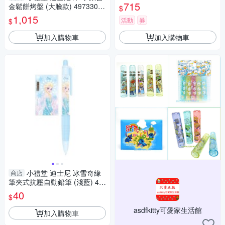
奇奇蒂蒂 Disney 釘書機 花栗
715
金鬆餅烤盤 (大臉款) 4973307-
$
鼠 日本卡通文具
549656
1,015
活動
券
$
加入購物車
加入購物車
小禮堂 迪士尼 冰雪奇緣
商店
筆夾式抗壓自動鉛筆 (淺藍) 47
13752-119956
40
$
asdfkitty可愛家生活館
加入購物車