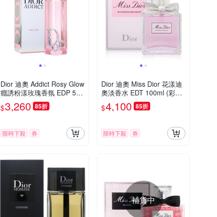
Dior 迪奧 Addict Rosy Glow
Dior 迪奧 Miss Dior 花漾迪
癮誘粉漾玫瑰香氛 EDP 50
奧淡香水 EDT 100ml (彩色
ml 平行輸入
蝴蝶結新版)
3,260
4,100
85折
85折
$
$
限時下殺
券
限時下殺
券
補貨中