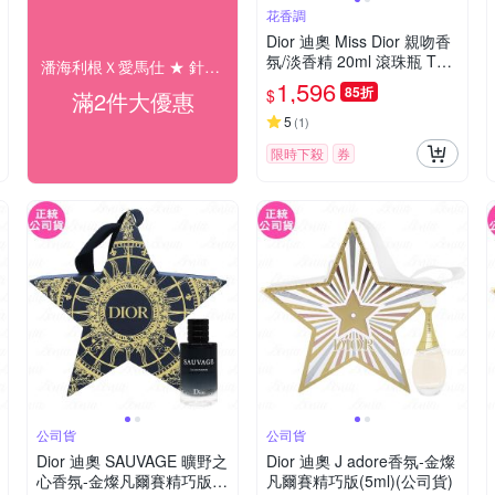
花香調
Dior 迪奧 Miss Dior 親吻香
氛/淡香精 20ml 滾珠瓶 TES
潘海利根Ｘ愛馬仕 ★ 針管/ 小容量試香專區
TER ( 環保盒)
1,596
85折
$
滿2件大優惠
5
(
1
)
限時下殺
券
公司貨
公司貨
Dior 迪奧 SAUVAGE 曠野之
Dior 迪奧 J adore香氛-金燦
心香氛-金燦凡爾賽精巧版(1
凡爾賽精巧版(5ml)(公司貨)