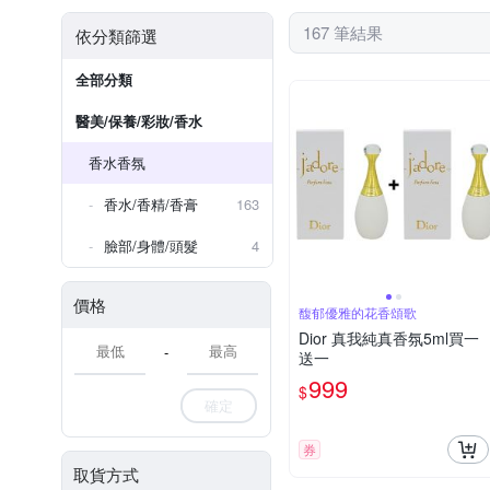
167 筆結果
依分類篩選
全部分類
醫美/保養/彩妝/香水
香水香氛
香水/香精/香膏
163
臉部/身體/頭髮
4
價格
馥郁優雅的花香頌歌
Dior 真我純真香氛5ml買一
-
送一
999
$
確定
券
取貨方式