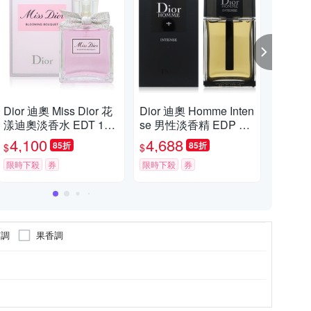
87折
七夕送禮提案★GA,蘭蔻,茱莉蔻▼結帳86折
熱
Dior 迪奧 Miss Dior 花
Dior 迪奧 Homme Inten
Dio
漾迪奧淡香水 EDT 100
se 男性淡香精 EDP 15
氛10
滿1件享86折
ml (彩色蝴蝶結新版)
0ml (平行輸入)
4,100
4,688
4,
85折
85折
$
$
$
限時下殺
券
限時下殺
券
限時
苔調
果香調