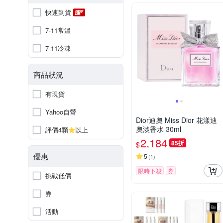
快速到貨
7-11常溫
7-11冷凍
商品狀況
有現貨
Yahoo自營
Dior迪奧 Miss Dior 花漾迪
奧淡香水 30ml
評價4顆
以上
2,184
85折
$
優惠
5
(
1
)
限時下殺
券
挑戰低價
券
活動