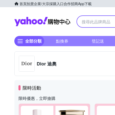
首頁
拍賣
企業/大宗採購入口
合作招商
App下載
Yahoo購物中心
全部分類
點換券
登記送
Dior 迪奧
限時活動
限時優惠，立即搶購