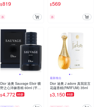
819
569
$
$
券
券
最新推出
Dior 迪奧 Sauvage Elixir 曠
Dior 迪奧 J adore 真我宣言
野之心淬鍊香精 60ml (平行
花蘊香精(PARFUM) 35ml
輸入)
4,772
3,150
85折
85折
$
$