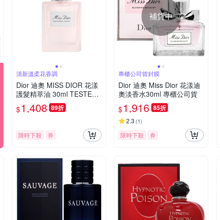
補貨中
清新溫柔花香調
專櫃公司貨封膜
Dior 迪奧 MISS DIOR 花漾
Dior 迪奧 Miss Dior 花漾迪
護髮精萃油 30ml TESTER
奧淡香水30ml 專櫃公司貨
(環保盒)
1,408
1,916
89折
85折
$
$
2.3
(
1
)
限時下殺
券
限時下殺
券