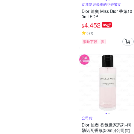
綻放愛與優雅的花香饗宴
Dior 迪奧 Miss Dior 香氛10
0ml EDP
4,452
85折
$
5
(
1
)
限時下殺
券
公司貨
Dior 迪奧 香氛世家系列-柯
勒諾瓦香氛(50ml)(公司貨)