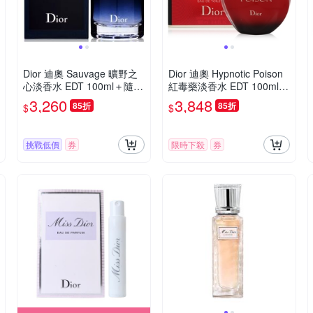
Dior 迪奧 Sauvage 曠野之
Dior 迪奧 Hypnotic Poison
心淡香水 EDT 100ml＋隨機
紅毒藥淡香水 EDT 100ml
贈送不限品牌針管一隻 平行
(平行輸入)
3,260
3,848
85折
85折
$
$
輸入
挑戰低價
券
限時下殺
券