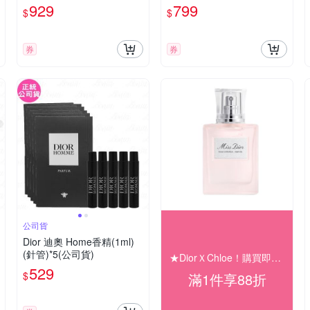
0ml)(公司貨)
929
799
$
$
券
券
公司貨
Dior 迪奧 Home香精(1ml)
(針管)*5(公司貨)
★DiorＸChloe！購買即享結帳88折★
529
$
滿1件享88折