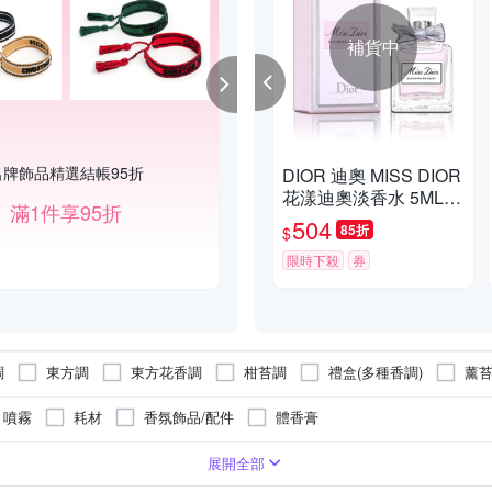
補貨中
名牌飾品精選結帳95折
戀人獻禮週★YSL,NARS,GA▼結帳
DIOR 迪奧 MISS DIOR
花漾迪奧淡香水 5ML
滿1件享95折
滿1件享87折
沾式小香 新版
504
85折
$
限時下殺
券
調
東方調
東方花香調
柑苔調
禮盒(多種香調)
薰
噴霧
耗材
香氛飾品/配件
體香膏
大人
展開全部