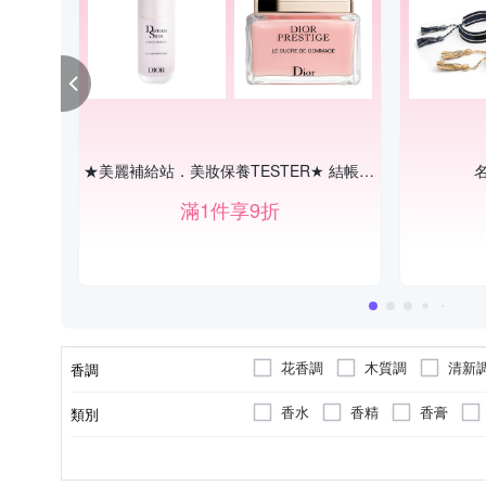
★美麗補給站．美妝保養TESTER★ 結帳享9折
滿1件享9折
花香調
木質調
清新
香調
香水
香精
香膏
類別
女生
專櫃
各種肌膚
氣墊粉餅/蜜粉/粉餅
臉部
男生
手足保養
嬰兒孩童
護手霜
適用對象
品牌定位
適用膚質
品類
適用部位