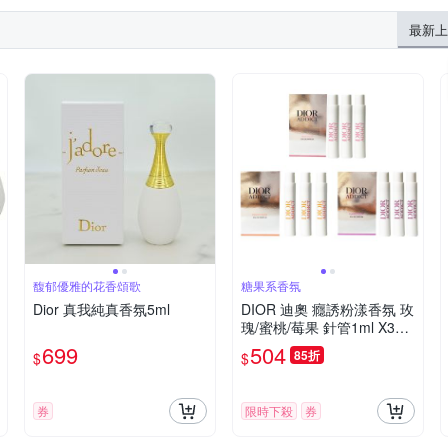
最新上
馥郁優雅的花香頌歌
糖果系香氛
Dior 真我純真香氛5ml
DIOR 迪奧 癮誘粉漾香氛 玫
瑰/蜜桃/莓果 針管1ml X3入
組- 多款任選
699
504
85折
$
$
券
限時下殺
券