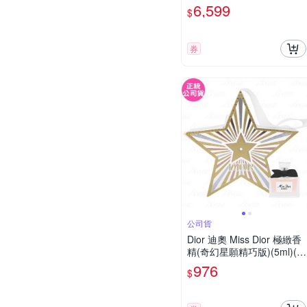
6,599
$
券
公司貨
Dior 迪奧 Miss Dior 極緻香
精(奇幻星願精巧版)(5ml)(公
司貨)
976
$