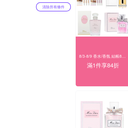
清除所有條件
8/3-8/9 香水/香氛 結帳84折
滿1件享84折