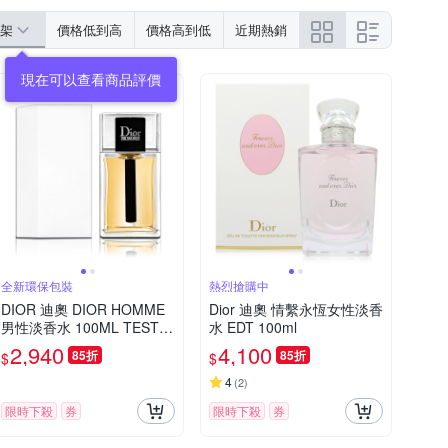
架
價格低到高
價格高到低
近期熱銷
全新環保包裝
熱烈搶購中
DIOR 迪奧 DIOR HOMME
Dior 迪奧 情繫永恆女性淡香
男性淡香水 100ML TESTE
水 EDT 100ml
R 環保包裝
2,940
4,100
85折
85折
$
$
4
(
2
)
限時下殺
券
限時下殺
券