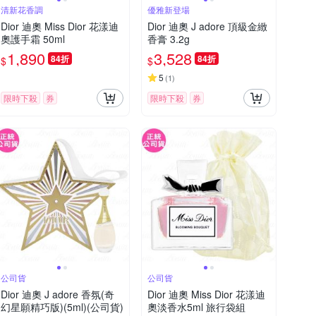
清新花香調
優雅新登場
Dior 迪奧 Miss Dior 花漾迪
Dior 迪奧 J adore 頂級金緻
奧護手霜 50ml
香膏 3.2g
1,890
3,528
84折
84折
$
$
5
(
1
)
限時下殺
券
限時下殺
券
公司貨
公司貨
Dior 迪奧 J adore 香氛(奇
Dior 迪奧 Miss Dior 花漾迪
幻星願精巧版)(5ml)(公司貨)
奧淡香水5ml 旅行袋組