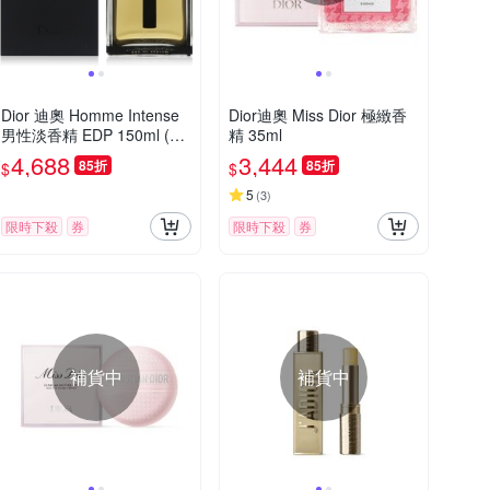
Dior 迪奧 Homme Intense
Dior迪奧 Miss Dior 極緻香
男性淡香精 EDP 150ml (平
精 35ml
行輸入)
4,688
3,444
85折
85折
$
$
5
(
3
)
限時下殺
券
限時下殺
券
補貨中
補貨中