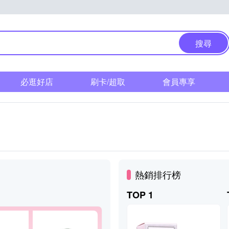
搜尋
必逛好店
刷卡/超取
會員專享
熱銷排行榜
TOP 1