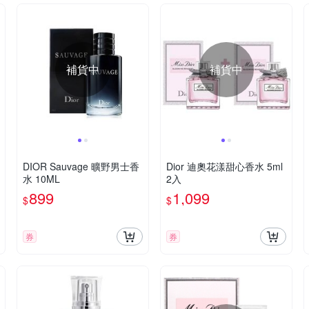
補貨中
補貨中
DIOR Sauvage 曠野男士香
Dior 迪奧花漾甜心香水 5ml
水 10ML
2入
899
1,099
$
$
券
券