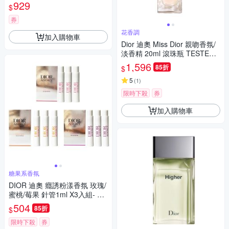
(公司貨)
929
$
券
花香調
加入購物車
Dior 迪奧 Miss Dior 親吻香氛/
淡香精 20ml 滾珠瓶 TESTER (
環保盒)
1,596
85折
$
5
(
1
)
限時下殺
券
加入購物車
糖果系香氛
DIOR 迪奧 癮誘粉漾香氛 玫瑰/
蜜桃/莓果 針管1ml X3入組- 多
款任選
504
85折
$
限時下殺
券