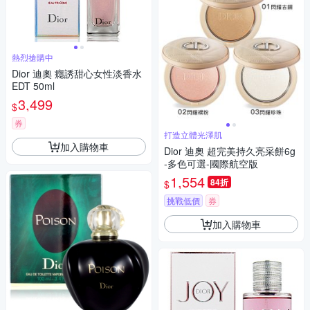
熱烈搶購中
Dior 迪奧 癮誘甜心女性淡香水
EDT 50ml
3,499
$
券
打造立體光澤肌
加入購物車
Dior 迪奧 超完美持久亮采餅6g
-多色可選-國際航空版
1,554
84折
$
挑戰低價
券
加入購物車