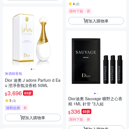
4
(
2
)
限時下殺
券
加入購物車
無酒精香氛
Dior 迪奧 J adore Parfum d Ea
u 澄淨香氛淡香精 50ML
3,696
85折
$
Dior迪奧 Sauvage 曠野之心香
5
(
3
)
精 1ML 針管 *3入組
挑戰低價
券
336
85折
$
加入購物車
限時下殺
券
加入購物車