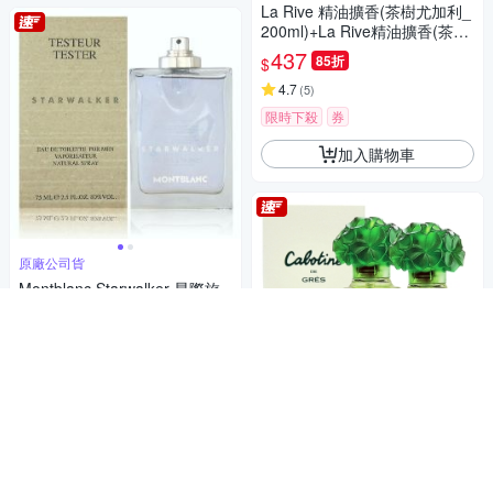
La Rive 精油擴香(茶樹尤加利_
200ml)+La Rive精油擴香(茶樹
柑橘_200ml)
437
85折
$
4.7
(
5
)
限時下殺
券
加入購物車
原廠公司貨
Montblanc Starwalker 星際旅
者淡香水 75ml Tester 包裝 - 無
瓶蓋 (原廠公司貨)
824
85折
$
限時下殺
券
加入購物車
Gres Cabotine 清秀佳人女性淡
香水100ml 2入組-快速到貨(時
時樂限定)