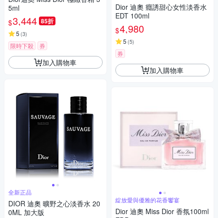
Dior 迪奧 癮誘甜心女性淡香水
5ml
EDT 100ml
3,444
85折
$
4,980
$
5
(
3
)
5
(
5
)
限時下殺
券
券
加入購物車
加入購物車
全新正品
綻放愛與優雅的花香饗宴
DIOR 迪奧 曠野之心淡香水 20
Dior 迪奧 Miss Dior 香氛100ml
0ML 加大版