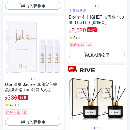
加入購物車
木質清新調
Dior 迪奧 HIGHER 淡香水 100
ml TESTER (環保盒)
2,520
85折
$
5
(
1
)
限時下殺
券
加入購物車
Dior 迪奧 Jadore 真我宣言香
氛/淡香精 1ml 針管 3入組
336
85折
$
4.3
(
1
)
限時下殺
券
加入購物車