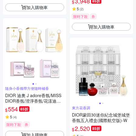
3,948
85折
$
加入購物車
5
(
2
)
限時下殺
券
加入購物車
隨身小香攜帶方便隨時補香
DIOR 迪奧 J adore香氛/MISS
DIOR香氛/澄淨香氛/花漾迪奧
淡香水 5ML/頂級金緻香精 3.5
554
東方花香調
85折
$
ML 沾式小香 多款供選
DIOR蒙田30迷你紀念城堡城堡
5
(
4
)
香氛五入禮盒(國際航空版)-W
限時下殺
券
2,520
85折
$
加入購物車