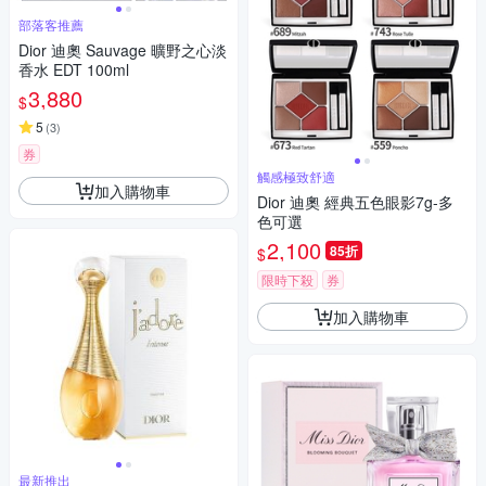
部落客推薦
Dior 迪奧 Sauvage 曠野之心淡
香水 EDT 100ml
3,880
$
5
(
3
)
券
觸感極致舒適
加入購物車
Dior 迪奧 經典五色眼影7g-多
色可選
2,100
85折
$
限時下殺
券
加入購物車
最新推出