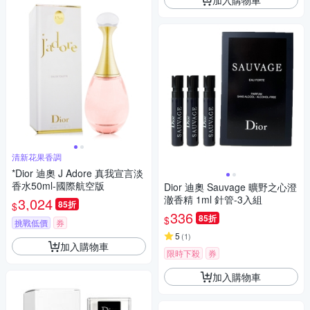
清新花果香調
*Dior 迪奧 J Adore 真我宣言淡
香水50ml-國際航空版
Dior 迪奧 Sauvage 曠野之心澄
澈香精 1ml 針管-3入組
3,024
85折
$
336
85折
$
挑戰低價
券
5
(
1
)
加入購物車
限時下殺
券
加入購物車