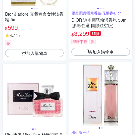
甜美香調/香水香氛/花果香/Dior
Dior J adore 真我宣言女性淡香
精 5ml
DIOR 迪奧癮誘粉漾香氛 50ml
(多款任選 國際航空版)
599
$
3,299
85折
$
4.7
(
1
)
限時下殺
券
券
加入購物車
加入購物車
櫃姐激推品
Dior迪奧 Miss Dior 極緻香精 3