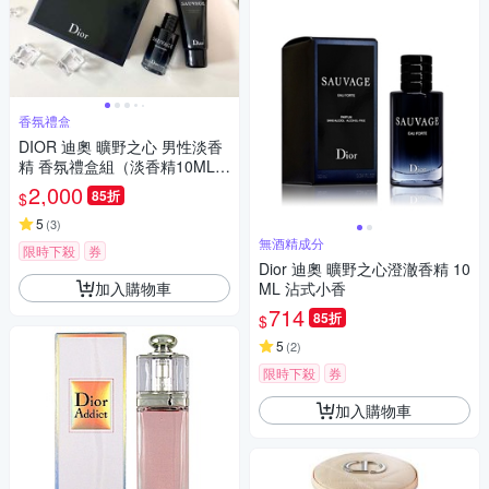
香氛禮盒
DIOR 迪奧 曠野之心 男性淡香
精 香氛禮盒組（淡香精10ML
+沐浴精20ML)
2,000
85折
$
5
(
3
)
無酒精成分
限時下殺
券
Dior 迪奧 曠野之心澄澈香精 10
加入購物車
ML 沾式小香
714
85折
$
5
(
2
)
限時下殺
券
加入購物車