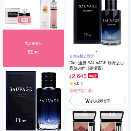
商品折價券
50元
台灣專櫃公司貨
Dior 迪奧 SAUVAGE 曠野之心
香氛60ml (專櫃貨)
2,646
84折
$
4.8
(
2
)
限時下殺
券
加入購物車