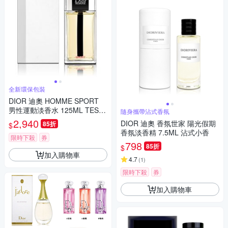
全新環保包裝
DIOR 迪奧 HOMME SPORT
男性運動淡香水 125ML TEST
隨身攜帶沾式香氛
ER 環保包裝
2,940
DIOR 迪奧 香氛世家 陽光假期
85折
$
香氛淡香精 7.5ML 沾式小香
限時下殺
券
798
85折
$
加入購物車
4.7
(
1
)
限時下殺
券
加入購物車