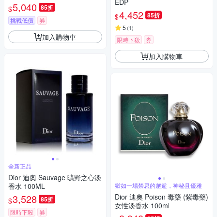
EDP
5,040
85折
$
4,452
85折
$
挑戰低價
券
5
(
1
)
加入購物車
限時下殺
券
加入購物車
全新正品
Dior 迪奧 Sauvage 曠野之心淡
香水 100ML
猶如一場禁忌的邂逅，神秘且優雅
3,528
Dior 迪奧 Poison 毒藥 (紫毒藥)
85折
$
女性淡香水 100ml
限時下殺
券