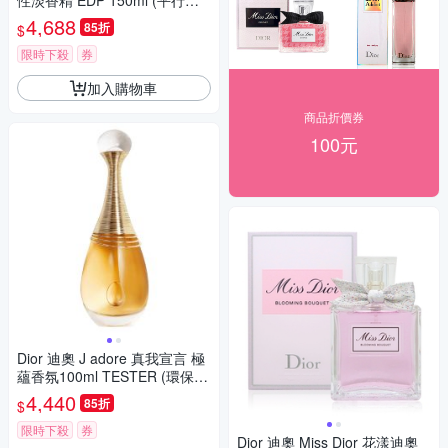
性淡香精 EDP 150ml (平行輸
入)
4,688
85折
$
限時下殺
券
加入購物車
商品折價券
100元
Dior 迪奧 J adore 真我宣言 極
蘊香氛100ml TESTER (環保
盒)
4,440
85折
$
限時下殺
券
Dior 迪奧 Miss Dior 花漾迪奧