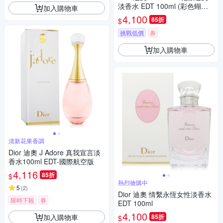
淡香水 EDT 100ml (彩色蝴蝶
加入購物車
結新版)
4,100
85折
$
挑戰低價
券
加入購物車
清新花果香調
Dior 迪奧 J Adore 真我宣言淡
香水100ml EDT-國際航空版
4,116
85折
$
熱烈搶購中
5
(
2
)
Dior 迪奧 情繫永恆女性淡香水
限時下殺
券
EDT 100ml
4,100
加入購物車
85折
$