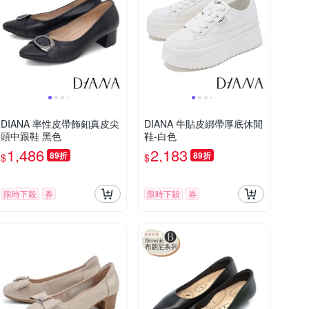
DIANA 率性皮帶飾釦真皮尖
DIANA 牛貼皮綁帶厚底休閒
頭中跟鞋 黑色
鞋-白色
1,486
2,183
89折
89折
$
$
限時下殺
券
限時下殺
券