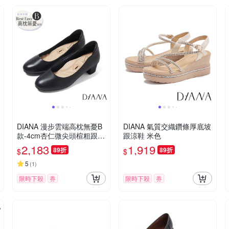
DIANA 漫步雲端高枕無憂B
DIANA 氣質交織鑽條厚底坡
款-4cm杏仁微尖頭楦粗跟制
跟涼鞋 米色
鞋 黑色
2,183
1,919
89折
89折
$
$
5
(
1
)
限時下殺
券
限時下殺
券