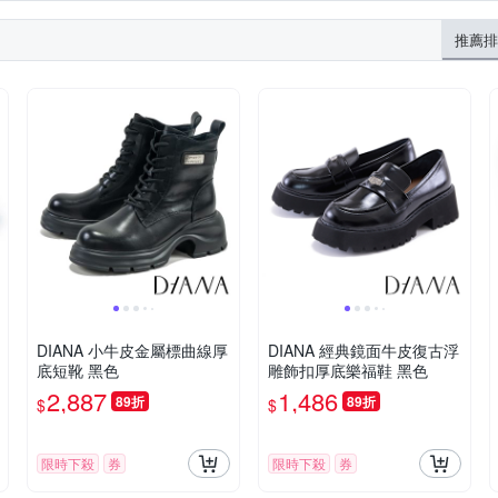
字拖鞋
鏤空雕花
蕾絲
其他
內增高靴
厚底楔型靴
工程靴/機車靴
推薦排
DIANA 小牛皮金屬標曲線厚
DIANA 經典鏡面牛皮復古浮
底短靴 黑色
雕飾扣厚底樂福鞋 黑色
2,887
1,486
89折
89折
$
$
限時下殺
券
限時下殺
券