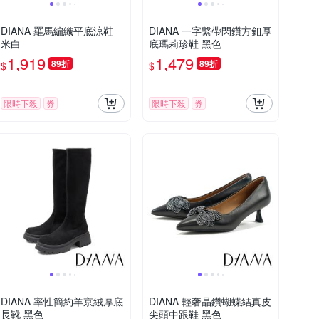
DIANA 羅馬編織平底涼鞋
DIANA 一字繫帶閃鑽方釦厚
米白
底瑪莉珍鞋 黑色
1,919
1,479
89折
89折
$
$
限時下殺
券
限時下殺
券
DIANA 率性簡約羊京絨厚底
DIANA 輕奢晶鑽蝴蝶結真皮
長靴 黑色
尖頭中跟鞋 黑色