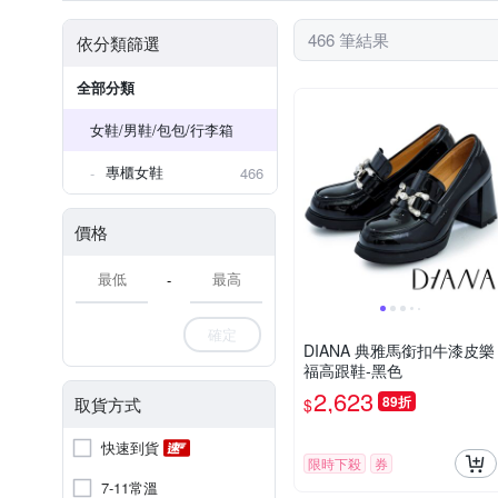
人造皮草
尖頭鞋
亮片 / 亮粉
楔型涼鞋
真皮 / 豚皮
綁帶靴
一
466 筆結果
依分類篩選
全部分類
女鞋/男鞋/包包/行李箱
專櫃女鞋
466
價格
-
確定
DIANA 典雅馬銜扣牛漆皮樂
福高跟鞋-黑色
2,623
89折
取貨方式
$
快速到貨
限時下殺
券
7-11常溫