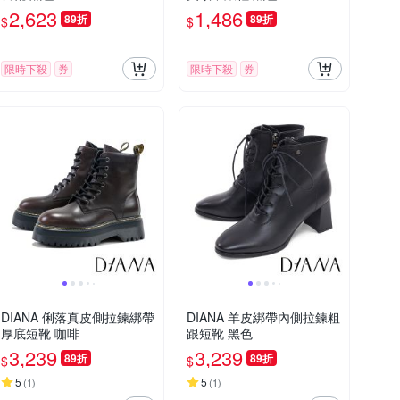
2,623
1,486
89折
89折
$
$
限時下殺
券
限時下殺
券
DIANA 俐落真皮側拉鍊綁帶
DIANA 羊皮綁帶內側拉鍊粗
厚底短靴 咖啡
跟短靴 黑色
3,239
3,239
89折
89折
$
$
5
5
(
1
)
(
1
)