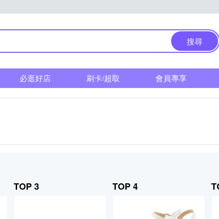
搜尋
必逛好店
刷卡/超取
會員專享
TOP 3
TOP 4
T