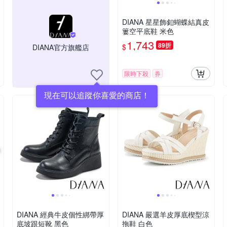
DIANA 星星飾釦蝴蝶結真皮
簍空平底鞋 米色
1,743
89折
$
DIANA官方旗艦店
限時下殺
券
現在可以追蹤你喜愛的商店！
DIANA 經典牛皮個性綁帶厚
DIANA 嚴選羊皮厚底楔型涼
底坡跟短靴 黑色
拖鞋 白色