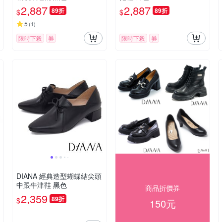
2,887
2,887
89折
89折
$
$
5
(
1
)
限時下殺
券
限時下殺
券
DIANA 經典造型蝴蝶結尖頭
中跟牛津鞋 黑色
商品折價券
2,359
89折
$
150元