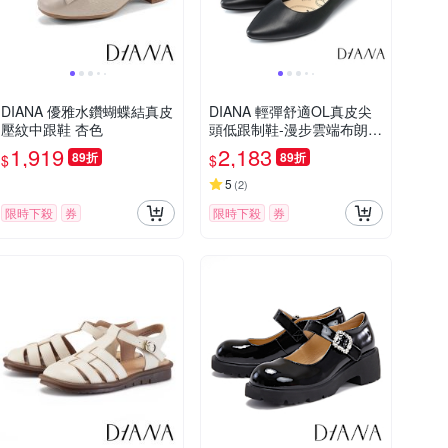
DIANA 優雅水鑽蝴蝶結真皮
DIANA 輕彈舒適OL真皮尖
壓紋中跟鞋 杏色
頭低跟制鞋-漫步雲端布朗尼
美人款 黑色
1,919
2,183
89折
89折
$
$
5
(
2
)
限時下殺
券
限時下殺
券