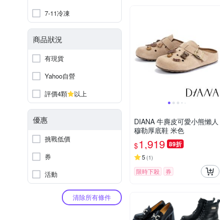
7-11冷凍
商品狀況
有現貨
Yahoo自營
評價4顆
以上
優惠
DIANA 牛麂皮可愛小熊懶人
穆勒厚底鞋 米色
挑戰低價
1,919
89折
$
券
5
(
1
)
限時下殺
券
活動
清除所有條件