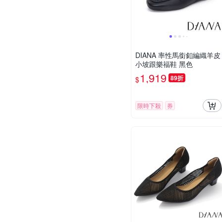
DIANA 率性馬銜釦編織羊皮
小坡跟樂福鞋 黑色
1,919
89折
$
限時下殺
券