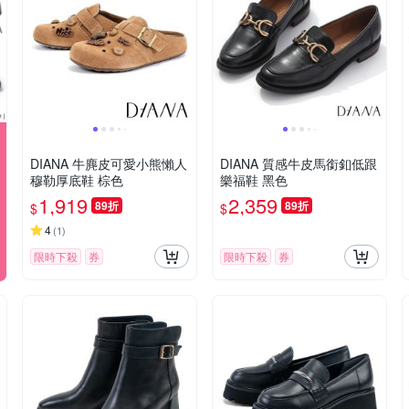
DIANA 牛麂皮可愛小熊懶人
DIANA 質感牛皮馬銜釦低跟
穆勒厚底鞋 棕色
樂福鞋 黑色
1,919
2,359
89折
89折
$
$
4
(
1
)
限時下殺
券
限時下殺
券