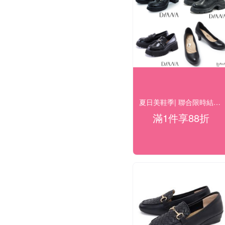
夏日美鞋季| 聯合限時結帳再88折
滿1件享88折