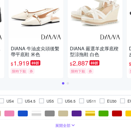
風
DIANA 牛油皮尖頭後繫
DIANA 嚴選羊皮厚底楔
帶平底鞋 米色
型涼拖鞋 白色
1,919
2,887
89折
89折
$
$
限時下殺
券
限時下殺
券
US4
US4.5
US5
US6.5
US11
EU30
E
5
EU35
EU35.5
EU36
EU36.5
EU37
EU37
18.5cm
19.5cm
20cm
20.5cm
21.5cm
22
緞布 / 絨布
超纖
真皮/豚皮
涼鞋
寶石 / 水鑽
中/低跟 5.5cm以下
依吊牌標示
娃娃鞋
橡膠
布面
幾何
拖鞋
牛皮
超高跟 8cm以上
人造皮革
布面
蝴蝶結
方頭鞋
無內裡
蕾絲 / 網布
婚鞋
厚底拖鞋
低跟1.5- 3cm
絨布
厚底
漆皮
人造皮革
亮片/亮粉
一字涼鞋
平底 
麂
展開全部
JP23
JP24
JP25
JP24.5
JP22
JP23.5