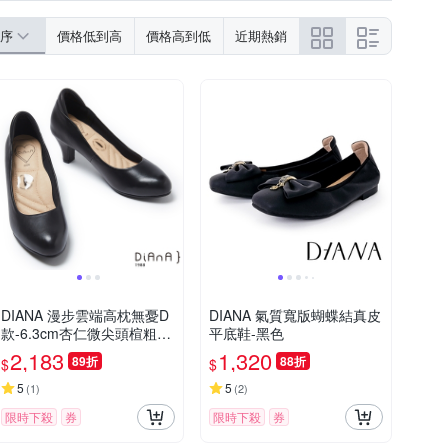
序
價格低到高
價格高到低
近期熱銷
DIANA 漫步雲端高枕無憂D
DIANA 氣質寬版蝴蝶結真皮
款-6.3cm杏仁微尖頭楦粗低
平底鞋-黑色
跟制鞋 黑色
2,183
1,320
89折
88折
$
$
5
5
(
1
)
(
2
)
限時下殺
券
限時下殺
券