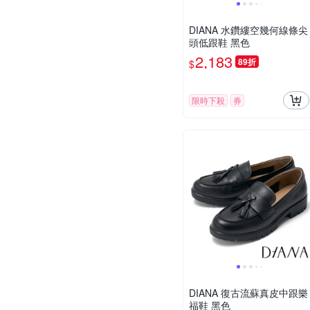
DIANA 水鑽縷空幾何線條尖
頭低跟鞋 黑色
2,183
89折
$
限時下殺
券
DIANA 復古流蘇真皮中跟樂
福鞋 黑色