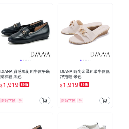
DIANA 質感馬銜釦牛皮平底
DIANA 時尚金屬釦環牛皮低
樂福鞋 黑色
跟拖鞋 米色
1,919
1,919
89折
89折
$
$
限時下殺
券
限時下殺
券