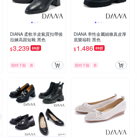
DIANA 柔軟羊皮氣質扣帶後
DIANA 率性金屬細條真皮厚
拉鍊高跟短靴 黑色
底樂福鞋 黑色
3,239
1,486
89折
89折
$
$
限時下殺
券
限時下殺
券