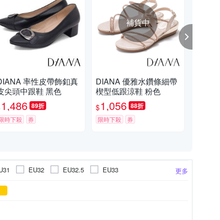
補貨中
DIANA 率性皮帶飾釦真
DIANA 優雅水鑽條細帶
DI
皮尖頭中跟鞋 黑色
楔型低跟涼鞋 粉色
魔鬼
1,486
1,056
2,
89折
88折
$
$
$
限時下殺
券
限時下殺
券
限時
U31
EU32
EU32.5
EU33
更多
.5
EU38
EU38.5
EU39
cm
22.5cm
23cm
24cm
1cm以下
皮
橡膠
厚底涼鞋
內增高
羊毛
羊毛
低跟1.5-3cm
橡膠
條紋格紋
T字涼鞋
豚皮
圖騰
緞布
穆勒拖鞋
依吊牌標示
牛皮
PU
更多
更多
更多
JP22.5
JP26
JP27
JP25.5