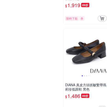
1,919
89折
$
限時下殺
券
DIANA 真皮方頭抓皺繫帶瑪
莉珍低跟鞋 黑色
1,486
89折
$