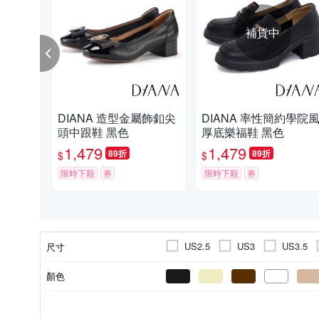
補貨中
DIANA 造型金屬飾釦尖
DIANA 率性簡約學院
頭中跟鞋 黑色
厚底樂福鞋 黑色
1,479
1,479
89折
89折
$
$
限時下殺
券
限時下殺
券
US2.5
US3
US3.5
尺寸
EU33.5
EU34
EU34.
顏色
EU39.5
EU40
18cm
牛皮
休閒鞋
豚皮
全真皮
中跟3- 6cm
豚皮
羊皮
羊皮
羊皮
樂福鞋 / 懶人鞋
素面
高跟6~8cm
超纖
網布
超纖
金屬
鞋面材質
款式
內裡材質
風格元素
後跟高
鞋墊材質
24.5cm
25cm
26cm