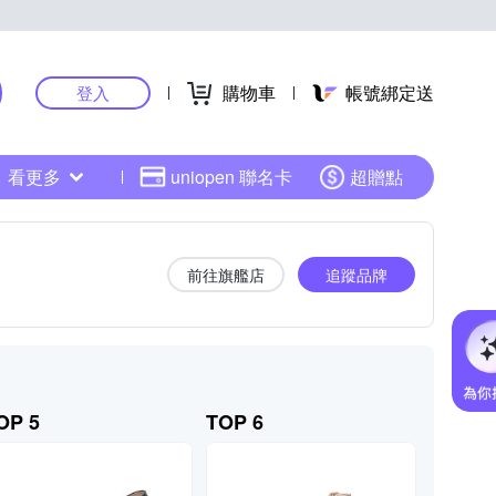
購物車
帳號綁定送
登入
看更多
uniopen 聯名卡
超贈點
前往旗艦店
追蹤品牌
OP 5
TOP 6
TOP