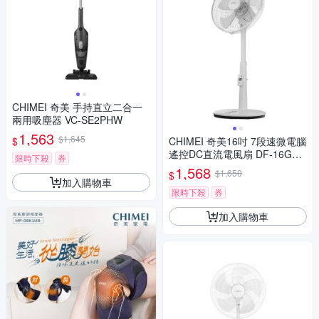
CHIMEI 奇美 手持直立二合一
兩用吸塵器 VC-SE2PHW
1,563
$1,645
$
CHIMEI 奇美16吋 7段速微電腦
遙控DC直流電風扇 DF-16G1S
限時下殺
券
T
1,568
$1,650
$
加入購物車
限時下殺
券
加入購物車