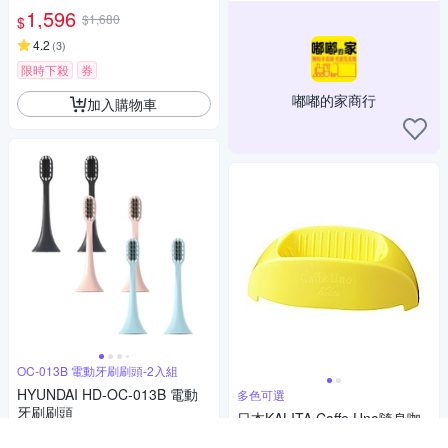
1,596
$1,680
$
4.2
(
3
)
限時下殺
券
嘟嘟的家商行
加入購物車
OC-013B 電動牙刷刷頭-2入組
HYUNDAI HD-OC-013B 電動
多色可選
牙刷刷頭
日本KALITA Caffe Uno隨身咖
102
啡濾杯(檸檬黃) #04027
86折
$