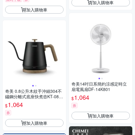
加入購物車
加入購物車
奇美14吋日系簡約涼感定時立
扇電風扇DF-14K801
奇美 0.8公升木紋手沖細304不
1,064
鏽鋼分離式底座快煮壺KT-08L0
$
22
1,064
$
券
券
加入購物車
加入購物車