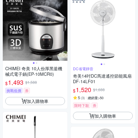
CHIMEI 奇美 10人份厚黑釜機
DC省電靜音
械式電子鍋(EP-10MCR0)
奇美14吋DC馬達遙控節能風扇
1,493
DF-14LF01
$1,588
$
1,520
$1,688
$
挑戰低價
券
5
(
3
)
總銷量>50
加入購物車
限時下殺
券
加入購物車