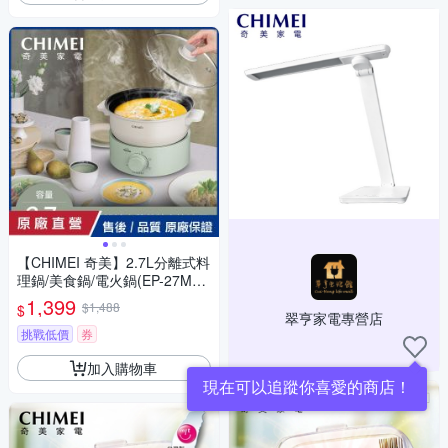
【CHIMEI 奇美】2.7L分離式料
理鍋/美食鍋/電火鍋(EP-27MC3
0)
1,399
$1,488
$
翠亨家電專營店
挑戰低價
券
加入購物車
現在可以追蹤你喜愛的商店！