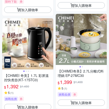
限時下殺
券
加入購物車
加入購物車
【CHIMEI奇美】2.7L分離式料
【CHIMEI 奇美】1.7L 彩屏溫
理鍋 EP-27MC30
控快煮壺(KT-17STC0)
1,399
$1,488
$
1,392
$1,480
$
5
(
1
)
5
(
1
)
挑戰低價
券
挑戰低價
券
加入購物車
加入購物車