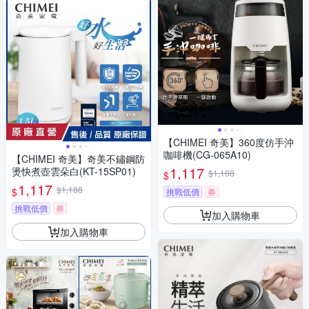
【CHIMEI 奇美】360度仿手沖
咖啡機(CG-065A10)
【CHIMEI 奇美】奇美不鏽鋼防
1,117
燙快煮壺雲朵白(KT-15SP01)
$1,188
$
1,117
$1,188
$
挑戰低價
券
挑戰低價
券
加入購物車
加入購物車