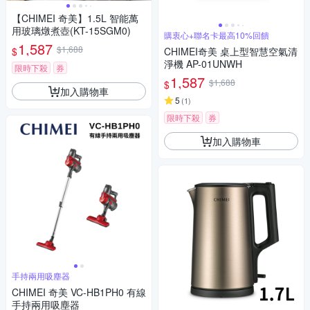
【CHIMEI 奇美】1.5L 智能萬
用玻璃燉煮壺(KT-15SGM0)
購衷心+聯名卡最高10%回饋
1,587
$1,688
$
CHIMEI奇美 桌上型智慧空氣清
淨機 AP-01UNWH
限時下殺
券
1,587
$1,688
$
加入購物車
5
(
1
)
限時下殺
券
加入購物車
手持兩用吸塵器
CHIMEI 奇美 VC-HB1PH0 有線
手持兩用吸塵器