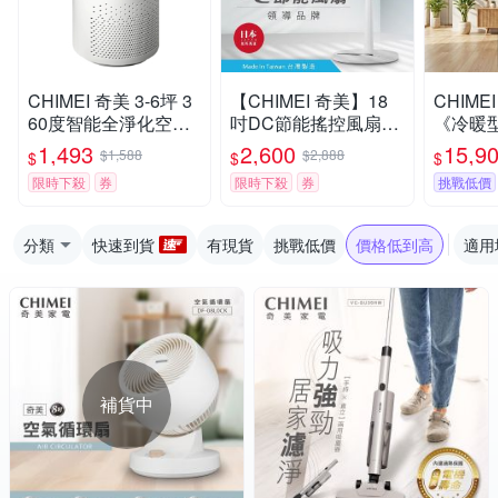
CHIMEI 奇美 3-6坪 3
【CHIMEI 奇美】18
CHIME
60度智能全淨化空氣
吋DC節能搖控風扇電
《冷暖
清淨機 AP-05SRGA
扇立扇(DF-18H501)
式空調 R
1,493
2,600
15,9
$1,588
$2,888
$
$
$
1/RC-S
限時下殺
券
限時下殺
券
挑戰低價
分類
快速到貨
有現貨
挑戰低價
價格低到高
適用
補貨中