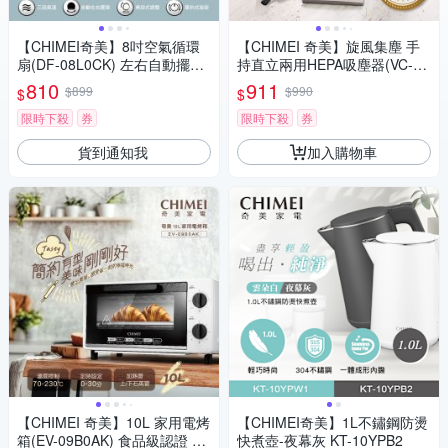
【CHIMEI奇美】8吋空氣循環
【CHIMEI 奇美】旋風集塵 手
扇(DF-08L0CK) 左右自動擺頭
持直立兩用HEPA吸塵器(VC-S
角度無段式調整 簡約式旋鈕好
U35HW)
810
911
$899
$990
$
$
操作
限時下殺
券
限時下殺
券
貨到通知我
加入購物車
【CHIMEI 奇美】10L 家用電烤
【CHIMEI奇美】1L不鏽鋼防燙
箱(EV-09B0AK) 食品級認證 無
快煮壺-夜幕灰 KT-10YPB2