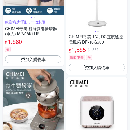
膝蓋/肩膀/手肘，一機多用
CHIMEI奇美 智能膝部按摩器
(單入) MP-08K1UB
CHIMEI奇美 16吋DC直流遙控
1,580
電風扇 DF-16G600
$
1,585
券
$1,668
$
限時下殺
券
加入購物車
加入購物車