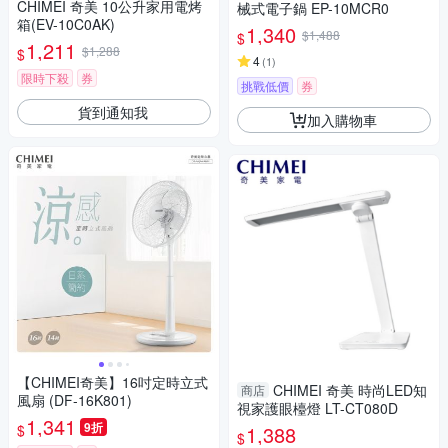
CHIMEI 奇美 10公升家用電烤
械式電子鍋 EP-10MCR0
箱(EV-10C0AK)
1,340
$1,488
$
1,211
$1,288
$
4
(
1
)
限時下殺
券
挑戰低價
券
貨到通知我
加入購物車
【CHIMEI奇美】16吋定時立式
CHIMEI 奇美 時尚LED知
商店
風扇 (DF-16K801)
視家護眼檯燈 LT-CT080D
1,341
9折
$
1,388
$