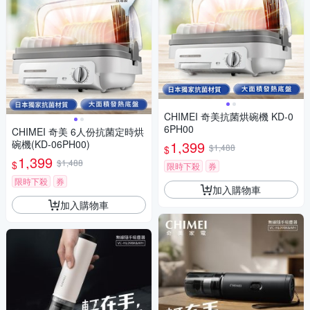
CHIMEI 奇美抗菌烘碗機 KD-0
6PH00
CHIMEI 奇美 6人份抗菌定時烘
碗機(KD-06PH00)
1,399
$1,488
$
1,399
$1,488
$
限時下殺
券
限時下殺
券
加入購物車
加入購物車