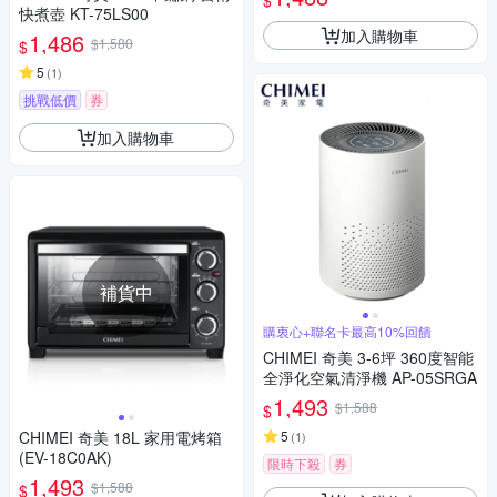
$
快煮壺 KT-75LS00
加入購物車
1,486
$1,580
$
5
(
1
)
挑戰低價
券
加入購物車
補貨中
購衷心+聯名卡最高10%回饋
CHIMEI 奇美 3-6坪 360度智能
全淨化空氣清淨機 AP-05SRGA
1,493
$1,588
$
CHIMEI 奇美 18L 家用電烤箱
5
(
1
)
(EV-18C0AK)
限時下殺
券
1,493
$1,588
$