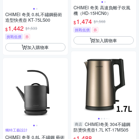
CHIMEI 奇美 高速負離子吹風
機（HD-15HCN0）
CHIMEI 奇美 0.8L不鏽鋼藝術
造型快煮壺 KT-75LS00
1,474
$1,568
$
1,442
$1,533
$
挑戰低價
券
挑戰低價
券
加入購物車
加入購物車
CHIMEI奇美 304不鏽鋼
商店
防燙快煮壺1.7L KT-17MS05
獨特工藝設計
1,488
CHIMEI 奇美 0.8L 不鏽鋼 藝術