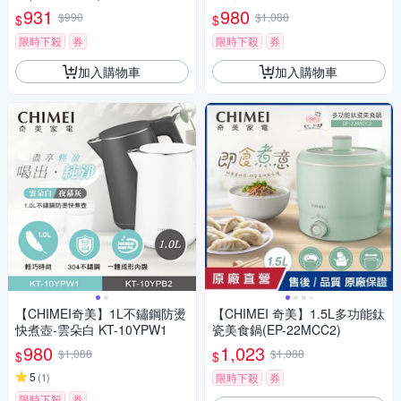
段式溫度調節 防燙手把 隔熱玻
931
980
$990
$1,088
$
$
璃
限時下殺
券
限時下殺
券
加入購物車
加入購物車
【CHIMEI奇美】1L不鏽鋼防燙
【CHIMEI 奇美】1.5L多功能鈦
快煮壺-雲朵白 KT-10YPW1
瓷美食鍋(EP-22MCC2)
980
1,023
$1,088
$1,088
$
$
5
(
1
)
限時下殺
券
限時下殺
券