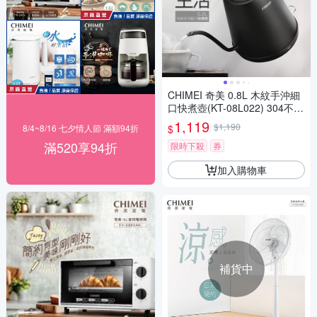
CHIMEI 奇美 0.8L 木紋手沖細
口快煮壺(KT-08L022) 304不鏽
鋼內膽 多重保護 分離式底座
1,119
$1,190
$
8/4~8/16 七夕情人節 滿額94折
滿520享94折
限時下殺
券
加入購物車
補貨中