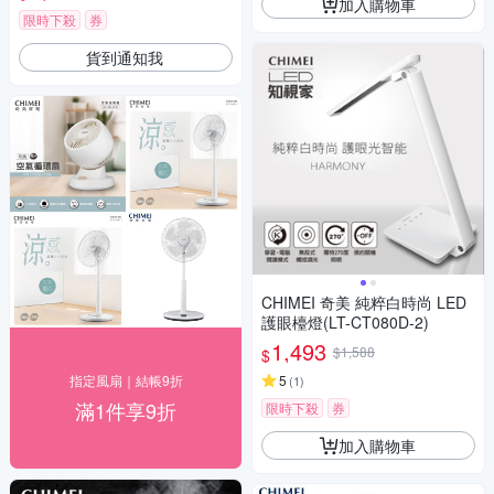
加入購物車
限時下殺
券
貨到通知我
CHIMEI 奇美 純粹白時尚 LED
護眼檯燈(LT-CT080D-2)
1,493
$1,588
$
指定風扇｜結帳9折
5
(
1
)
滿1件享9折
限時下殺
券
加入購物車