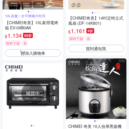
10L容量一次可烤兩片吐司
【CHIMEI奇美】14吋定時立式
【CHIMEI奇美】10L家用電烤
風扇 (DF-14K801)
箱 EV-09B0AK
1,161
9折
$
1,134
89折
$
限時下殺
券
限時下殺
券
貨到通知我
加入購物車
補貨中
CHIMEI 奇美 10人份厚黑釜機