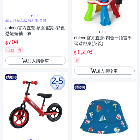
義大利精品級設計款童裝
chicco官方直營-帆船假期-彩色
恐龍短袖上衣
chicco官方直營-四合一語言學
704
$
習遊戲桌(英義)
1,276
活動
券
$
券
加入購物車
加入購物車