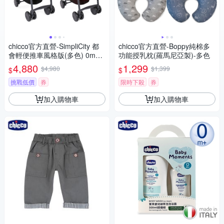
chicco官方直營-SimpliCity 都
chicco官方直營-Boppy純棉多
會輕便推車風格版(多色) 0m
功能授乳枕(羅馬尼亞製)-多色
+適用
4,880
1,299
$4,980
$1,399
$
$
挑戰低價
券
限時下殺
券
加入購物車
加入購物車