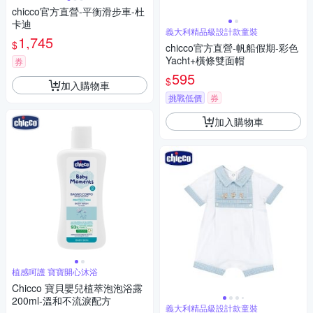
chicco官方直營-平衡滑步車-杜
卡迪
義大利精品級設計款童裝
1,745
$
chicco官方直營-帆船假期-彩色
Yacht+橫條雙面帽
券
595
$
加入購物車
挑戰低價
券
加入購物車
植感呵護 寶寶開心沐浴
Chicco 寶貝嬰兒植萃泡泡浴露
200ml-溫和不流淚配方
義大利精品級設計款童裝