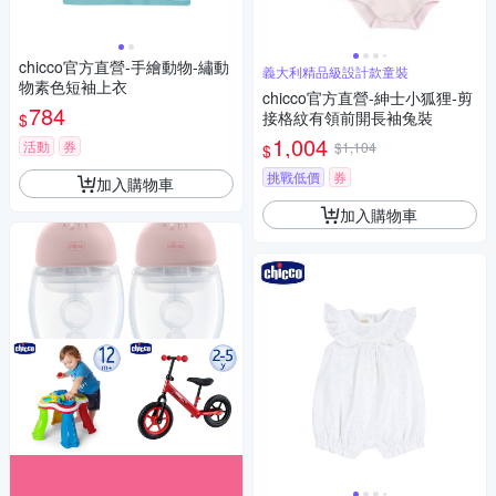
chicco官方直營-手繪動物-繡動
義大利精品級設計款童裝
物素色短袖上衣
chicco官方直營-紳士小狐狸-剪
784
接格紋有領前開長袖兔裝
$
1,004
活動
券
$1,104
$
挑戰低價
券
加入購物車
加入購物車