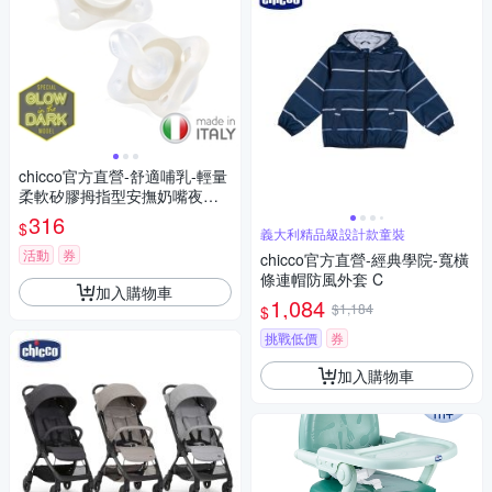
chicco官方直營-舒適哺乳-輕量
柔軟矽膠拇指型安撫奶嘴夜光
款-2入組
316
$
義大利精品級設計款童裝
活動
券
chicco官方直營-經典學院-寬橫
條連帽防風外套 C
加入購物車
1,084
$1,184
$
挑戰低價
券
加入購物車