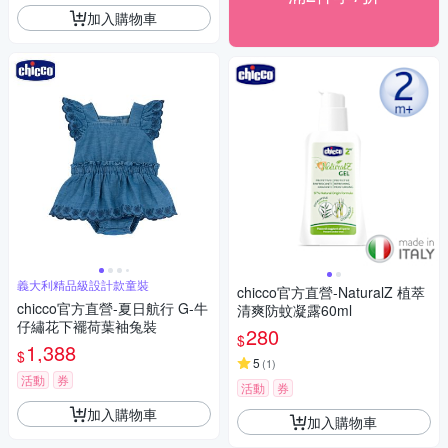
加入購物車
義大利精品級設計款童裝
chicco官方直營-NaturalZ 植萃
chicco官方直營-夏日航行 G-牛
清爽防蚊凝露60ml
仔繡花下襬荷葉袖兔裝
280
$
1,388
$
5
(
1
)
活動
券
活動
券
加入購物車
加入購物車