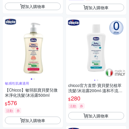
加入購物車
加入購物車
敏感性肌膚適用
chicco官方直營-寶貝嬰兒植萃
【Chicco】敏弱肌寶貝嬰兒微
洗髮/沐浴露200ml-溫和不流淚
米淨化洗髮/沐浴露500ml
配方
280
$
576
$
活動
券
活動
券
加入購物車
加入購物車