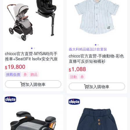
義大利精品級設計款童裝
chicco官方直營-MYSA時尚手
chicco官方直營-手繪動物-彩色
推車+Seat3Fit Isofix安全汽座
直條可反折短袖襯衫
19,800
$
1,088
$
挑戰低價
券
贈品
活動
券
加入購物車
加入購物車