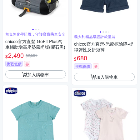
無毒無化學阻燃，守護寶寶乘車安全
義大利精品級設計款童裝
chicco官方直營-GoFit Plus汽
chicco官方直營-恐龍探險隊-提
車輔助增高座墊風尚版(曜石黑)
織彈性反折短褲
2,490
$2,590
$
680
$
挑戰低價
券
挑戰低價
券
加入購物車
加入購物車