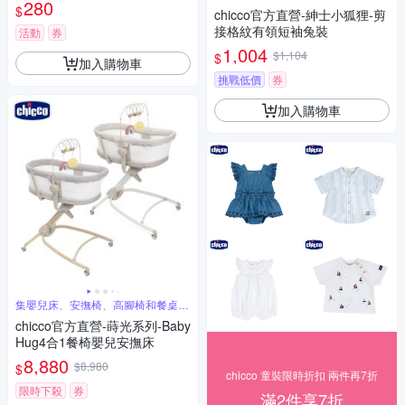
280
$
chicco官方直營-紳士小狐狸-剪
接格紋有領短袖兔裝
活動
券
1,004
$1,104
$
加入購物車
挑戰低價
券
加入購物車
集嬰兒床、安撫椅、高腳椅和餐桌椅
於一體
chicco官方直營-蒔光系列-Baby
Hug4合1餐椅嬰兒安撫床
8,880
$8,980
$
chicco 童裝限時折扣 兩件再7折
限時下殺
券
滿2件享7折