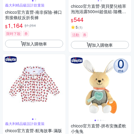
義大利精品級設計款童裝
chicco官方直營-寶貝嬰兒植萃
泡泡浴露500ml超值組-隨機搭
chicco官方直營-南非探險-褲口
配200ml沐浴保養品
剪接條紋反折長褲
544
$
1,164
$1,264
$
5
(
1
)
限時下殺
券
活動
券
加入購物車
加入購物車
義大利精品級設計款童裝
chicco官方直營-拼布安撫柔軟
chicco官方直營-航海故事-滿版
小兔兔