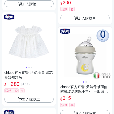
200
$
加入購物車
活動
券
加入購物車
chicco官方直營-法式風情-繡花
布短袖洋裝
1,380
$1,480
$
chicco官方直營-天然母感兩倍
限時下殺
券
防脹玻璃奶瓶小單孔(一般流量)
150ml
315
$
加入購物車
活動
券
加入購物車