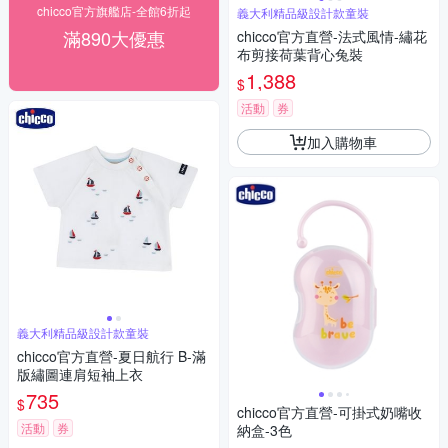
chicco官方旗艦店-全館6折起
義大利精品級設計款童裝
滿890大優惠
chicco官方直營-法式風情-繡花
布剪接荷葉背心兔裝
1,388
$
活動
券
加入購物車
義大利精品級設計款童裝
chicco官方直營-夏日航行 B-滿
版繡圖連肩短袖上衣
735
$
chicco官方直營-可掛式奶嘴收
活動
券
納盒-3色