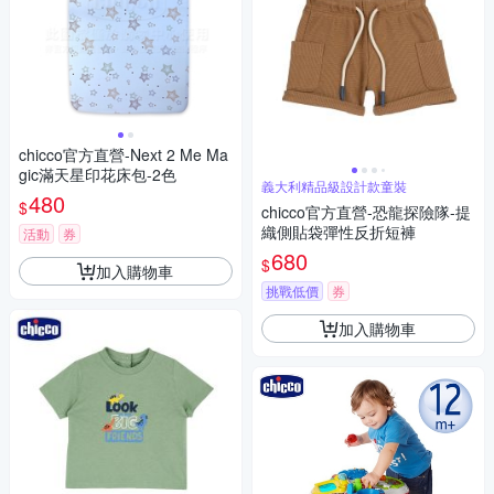
chicco官方直營-Next 2 Me Ma
gic滿天星印花床包-2色
義大利精品級設計款童裝
480
$
chicco官方直營-恐龍探險隊-提
織側貼袋彈性反折短褲
活動
券
680
$
加入購物車
挑戰低價
券
加入購物車