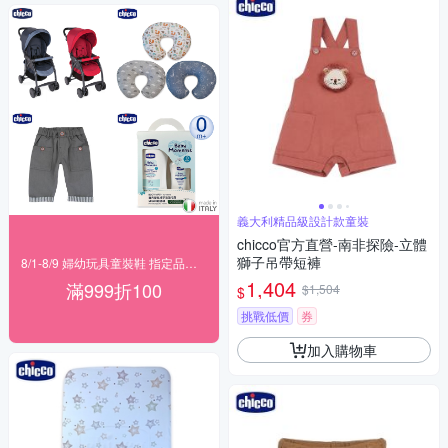
義大利精品級設計款童裝
chicco官方直營-南非探險-立體
獅子吊帶短褲
8/1-8/9 婦幼玩具童裝鞋 指定品滿999折100
1,404
滿999折100
$1,504
$
挑戰低價
券
加入購物車