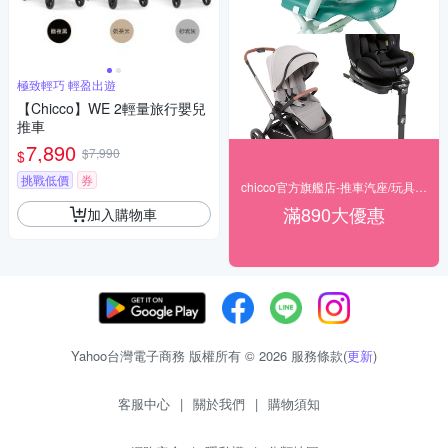
極致輕巧 輕盈出遊
【Chicco】WE 2輕量旅行嬰兒
推車
7,890
$7,990
$
挑戰低價
券
chicco官方旗艦店-推車汽座/玩具全館6折起
滿890大優惠
加入購物車
Yahoo台灣電子商務 版權所有 © 2026 服務條款(
更新
)
客服中心
|
關於我們
|
購物須知