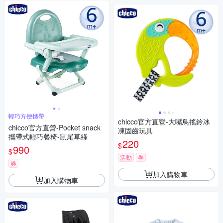
輕巧方便攜帶
chicco官方直營-大嘴鳥搖鈴冰
chicco官方直營-Pocket snack
凍固齒玩具
攜帶式輕巧餐椅-鼠尾草綠
220
$
990
$
活動
券
券
加入購物車
加入購物車