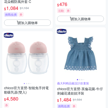
花朵帽防風外套 C
476
$
1,084
$1,184
$
活動
券
挑戰低價
券
加入購物車
加入購物車
義大利精品級設計款童裝
chicco官方直營-智能免手持電
chicco官方直營-英倫花園-牛仔
動吸乳器(雙入)
刺繡花邊娃娃洋裝
4,580
1,484
$
$1,584
$
券
挑戰低價
券