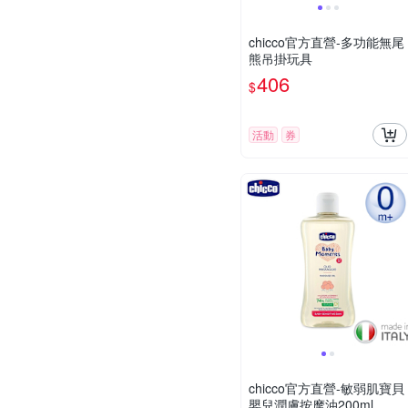
chicco官方直營-多功能無尾
熊吊掛玩具
406
$
活動
券
chicco官方直營-敏弱肌寶貝
嬰兒潤膚按摩油200ml