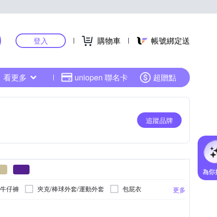
購物車
帳號綁定送
登入
看更多
uniopen 聯名卡
超贈點
追蹤品牌
牛仔褲
夾克/棒球外套/運動外套
包屁衣
更多
漁夫帽
內褲
背心/無袖T恤
POLO衫
以上
攜帶型
詳見瓶身
9個月以上
手搖鈴
詳見包裝上標示
安撫燈
2歲以上
嬰兒床
1歲以下
如圖說明
更多
更多
更多