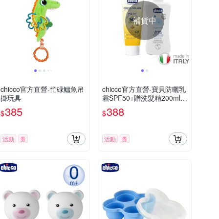
補貨中
chicco官方直營-忙碌鱷魚吊
chicco官方直營-寶貝防曬乳
掛玩具
霜SPF50+贈洗髮精200ml超
值組
385
388
$
$
活動
券
活動
券