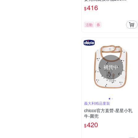
416
$
活動
券
補貨中
義大利精品童裝
chicco官方直營-星星小乳
牛-圍兜
420
$