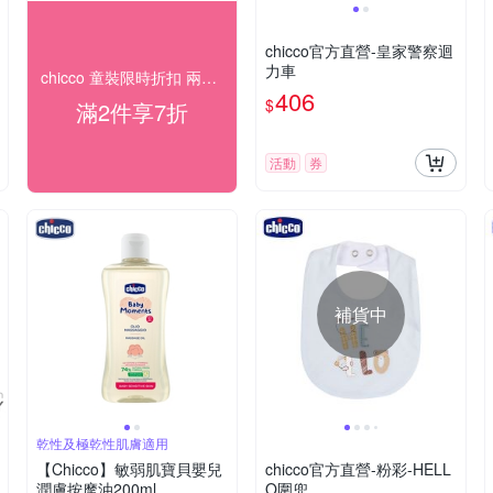
chicco官方直營-皇家警察迴
力車
chicco 童裝限時折扣 兩件再7折
406
$
滿2件享7折
活動
券
補貨中
乾性及極乾性肌膚適用
【Chicco】敏弱肌寶貝嬰兒
chicco官方直營-粉彩-HELL
潤膚按摩油200ml
O圍兜