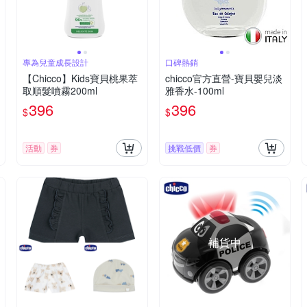
專為兒童成長設計
口碑熱銷
【Chicco】Kids寶貝桃果萃
chicco官方直營-寶貝嬰兒淡
取順髮噴霧200ml
雅香水-100ml
396
396
$
$
活動
券
挑戰低價
券
補貨中