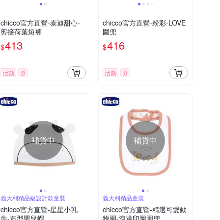
chicco官方直營-泰迪甜心-
chicco官方直營-粉彩-LOVE
剪接荷葉短褲
圍兜
413
416
$
$
活動
券
活動
券
補貨中
補貨中
義大利精品級設計款童裝
義大利精品童裝
chicco官方直營-星星小乳
chicco官方直營-精選可愛動
牛-造型嬰兒帽
物園-滾邊印圖圍兜