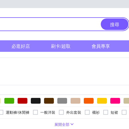
搜尋
必逛好店
刷卡/超取
會員專享
運動褲/休閒褲
一般洋裝
外出套裝
襯衫
短裙
衣
吊帶褲
戶外帽
電動雙邊
家居褲
淑女帽
/音樂吊鈴
包裝標示
3個月以上
純棉
棉質
詳見外包裝
0-3個月
學步車/滑步車/手拉車
不鏽鋼
18個月以上
詳見商品外包裝標示
聚酯纖維
固齒器
0歲以上
尼龍
口水巾/圍兜
標示於外盒/內瓶
木質
早產
1歲
展開全部