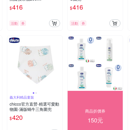
416
416
$
$
活動
券
活動
券
義大利精品童裝
chicco官方直營-精選可愛動
物園-滿版蝸牛三角圍兜
商品折價券
420
$
150元