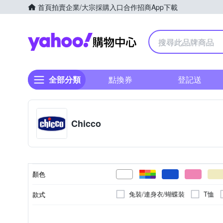
首頁
拍賣
企業/大宗採購入口
合作招商
App下載
Yahoo購物中心
全部分類
點換券
登記送
Chicco
顏色
兔裝/連身衣/蝴蝶裝
T恤
款式
針織外套/毛衣外套
造型上
寶寶幼兒玩具
6個月以上
依吊牌標示
女童
偏小(緊身窄版)
5年
男童
3-6個月
有機棉
音樂鈴/拉鈴
正常版型
詳見外
-
--
種類
適用年齡
主材質
適用性別
製造日期/有效日期
版型