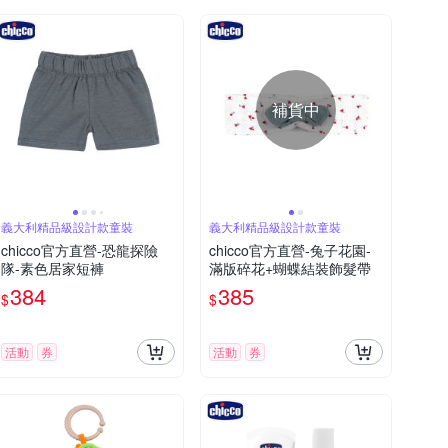
補貨中
義大利精品級設計款童裝
義大利精品級設計款童裝
chicco官方直營-恐龍探險
chicco官方直營-兔子花園-
隊-素色居家短褲
滿版碎花+蝴蝶結裝飾髮帶
384
385
$
$
活動
券
活動
券