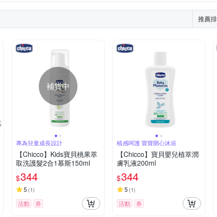
背心外套
吊帶裙
牛仔外套
西裝外套
內搭褲
其他
具玩具
髮飾
健力架
防蚊貼片/防蚊手環/防蚊扣/防蚊吊飾
推薦排
體能教具玩具
高腳落地型
交通工具
積木
寵物系列
清潔棒
木製玩具
標準型
潤絲
保鮮盒
按摩油
補貨中
專為兒童成長設計
植感呵護 寶寶開心沐浴
【Chicco】Kids寶貝桃果萃
【Chicco】寶貝嬰兒植萃潤
取洗護髮2合1慕斯150ml
膚乳液200ml
344
344
$
$
5
5
(
1
)
(
1
)
活動
券
活動
券