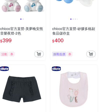
chicco官方直營-美夢晚安熊
chicco官方直營-矽膠多格副
音樂夜燈-2色
食品儲存盒
399
400
$
$
活動
券
挑戰低價
券