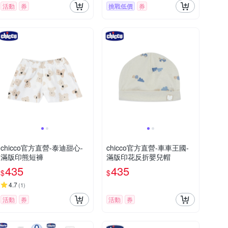
活動
券
挑戰低價
券
chicco官方直營-泰迪甜心-
chicco官方直營-車車王國-
滿版印熊短褲
滿版印花反折嬰兒帽
435
435
$
$
4.7
(
1
)
活動
券
活動
券