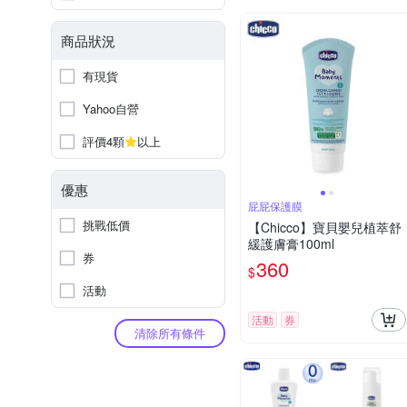
商品狀況
有現貨
Yahoo自營
評價4顆
以上
優惠
屁屁保護膜
挑戰低價
【Chicco】寶貝嬰兒植萃舒
緩護膚膏100ml
券
360
$
活動
活動
券
清除所有條件