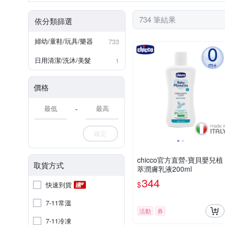
褲裙
居家套裝/睡衣
防蚊液
3歲以上
製造日期：標示於外盒/內瓶
安撫玩偶
1歲
4歲以上
教
734 筆結果
依分類篩選
樂器/聲光玩具
球類
嬰兒床週邊配件
幼兒耳/鼻
婦幼/童鞋/玩具/樂器
733
日用清潔/洗沐/美髮
1
價格
-
確定
chicco官方直營-寶貝嬰兒植
取貨方式
萃潤膚乳液200ml
344
$
快速到貨
7-11常溫
活動
券
7-11冷凍