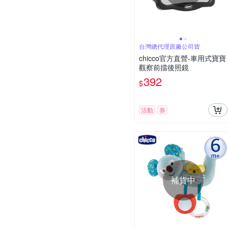
台灣總代理原廠公司貨
chicco官方直營-車用式寶寶
觀察前擋後照鏡
392
$
活動
券
補貨中