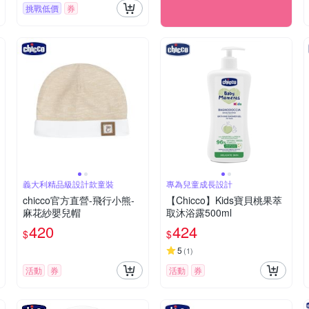
挑戰低價
券
義大利精品級設計款童裝
專為兒童成長設計
chicco官方直營-飛行小熊-
【Chicco】Kids寶貝桃果萃
麻花紗嬰兒帽
取沐浴露500ml
420
424
$
$
5
(
1
)
活動
券
活動
券