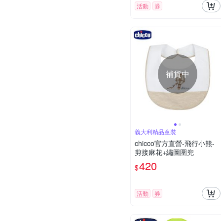
活動
券
補貨中
義大利精品童裝
chicco官方直營-飛行小熊-
剪接麻花+繡圖圍兜
420
$
活動
券