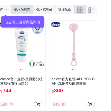
帽款
餐具組
屁屁膏/護膚膏/止癢膏(液)
序
價格低到高
價格高到低
近期熱銷
妊娠保養
滑板車
遊戲床
嬰幼兒餐碗
玩具周邊
床墊/睡墊
chicco官方直營-寶貝嬰兒植
chicco官方直營-ALL YOU C
萃加強修護面霜50ml
AN CLIP多功能奶嘴鍊
344
360
$
$
活動
券
活動
券