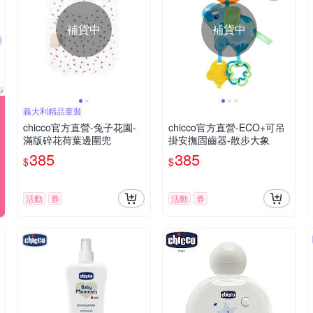
補貨中
補貨中
義大利精品童裝
chicco官方直營-兔子花園-
chicco官方直營-ECO+可吊
滿版碎花荷葉邊圍兜
掛安撫固齒器-散步大象
385
385
$
$
活動
券
活動
券