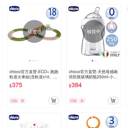
補貨中
補貨中
chicco官方直營-ECO+ 跑跑
chicco官方直營-天然母感兩
軌道火車組(含軌道x10、火
倍防脹玻璃奶瓶250ml-小單
車頭x1、車廂x3、積木x4)
孔
375
384
$
$
活動
券
活動
券