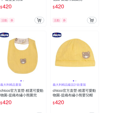
420
420
$
$
活動
券
活動
券
義大利精品童裝
義大利精品級設計款童裝
chicco官方直營-精選可愛動
chicco官方直營-精選可愛動
物園-提織布繡小熊圍兜
物園-提織布繡小熊嬰兒帽
420
420
$
$