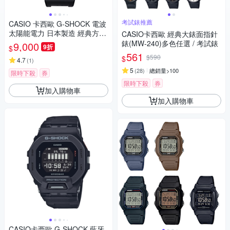
考試錶推薦
CASIO 卡西歐 G-SHOCK 電波
太陽能電力 日本製造 經典方型
CASIO卡西歐 經典大錶面指針
酷黑 GW-5000HS-1_42.8mm
錶(MW-240)多色任選 / 考試錶
9,000
9折
$
561
$590
$
4.7
(
1
)
5
(
28
)
總銷量>100
限時下殺
券
限時下殺
券
加入購物車
加入購物車
CASIO卡西歐 G-SHOCK 藍牙