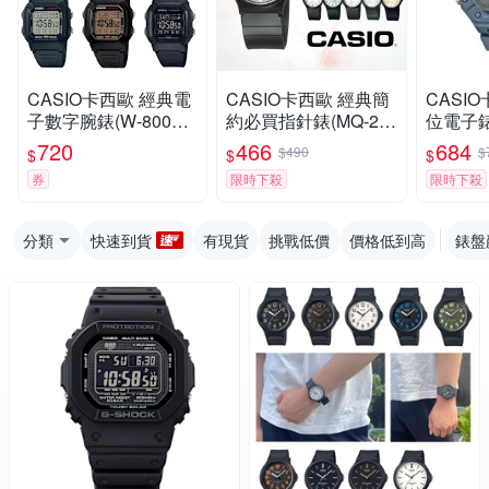
CASIO卡西歐 經典電
CASIO卡西歐 經典簡
CASI
子數字腕錶(W-800H)
約必買指針錶(MQ-24)
位電子錶(
/ 考試錶
/ 考試錶
A)
720
466
684
$490
$
$
$
$
券
限時下殺
限時下殺
分類
快速到貨
有現貨
挑戰低價
價格低到高
錶盤