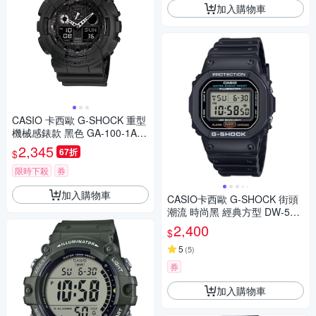
加入購物車
CASIO 卡西歐 G-SHOCK 重型
機械感錶款 黑色 GA-100-1A1
H_51.2mm
2,345
67折
$
限時下殺
券
加入購物車
CASIO卡西歐 G-SHOCK 街頭
潮流 時尚黑 經典方型 DW-560
0UE-1_42.8mm
2,400
$
5
(
5
)
券
加入購物車