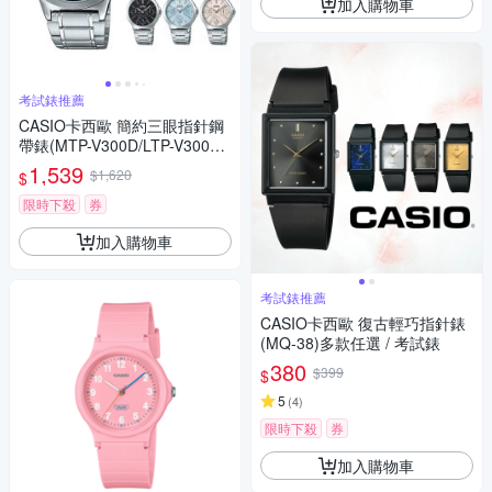
加入購物車
考試錶推薦
CASIO卡西歐 簡約三眼指針鋼
帶錶(MTP-V300D/LTP-V300D)
/ 考試錶
1,539
$1,620
$
限時下殺
券
加入購物車
考試錶推薦
CASIO卡西歐 復古輕巧指針錶
(MQ-38)多款任選 / 考試錶
380
$399
$
5
(
4
)
限時下殺
券
加入購物車