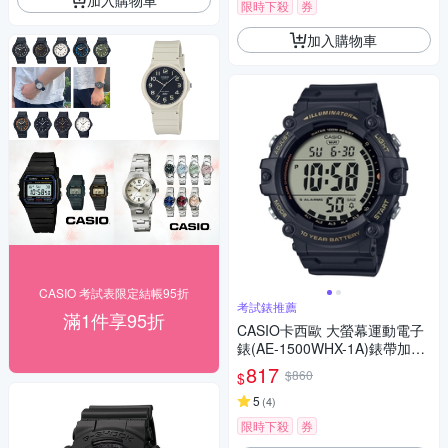
限時下殺
券
加入購物車
CASIO 考試表限定結帳95折
考試錶推薦
滿1件享95折
CASIO卡西歐 大螢幕運動電子
錶(AE-1500WHX-1A)錶帶加長
款 / 考試錶
817
$860
$
5
(
4
)
限時下殺
券