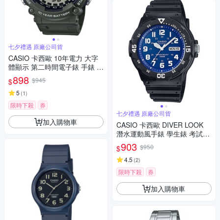
七夕禮遇 原廠公司貨
CASIO 卡西歐 10年電力 大字
體顯示 第二時間電子錶 手錶 七
夕寵愛季 送禮推薦-綠 AE-1500
898
$945
$
WHX-3A
5
(
1
)
限時下殺
券
七夕禮遇 原廠公司貨
加入購物車
CASIO 卡西歐 DIVER LOOK
潛水運動風手錶 學生錶 考試手
錶 七夕寵愛季 送禮推薦 MRW-
903
$950
$
200H-2B2
4.5
(
2
)
限時下殺
券
加入購物車