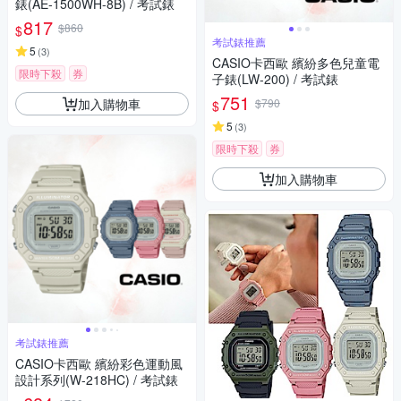
錶(AE-1500WH-8B) / 考試錶
817
$860
$
考試錶推薦
5
(
3
)
CASIO卡西歐 繽紛多色兒童電
限時下殺
券
子錶(LW-200) / 考試錶
751
加入購物車
$790
$
5
(
3
)
限時下殺
券
加入購物車
考試錶推薦
CASIO卡西歐 繽紛彩色運動風
設計系列(W-218HC) / 考試錶