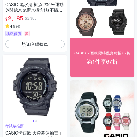
CASIO 黑水鬼 槍魚 200米運動
休閒綠水鬼潛水概念錶(不鏽鋼
X綠圈) MDV-107D-3A
2,185
$2,300
$
4.9
(
4
)
挑戰低價
券
加入購物車
CASIO 卡西歐 限時優惠 結帳 67折
滿1件享67折
考試錶推薦
CASIO卡西歐 大螢幕運動電子