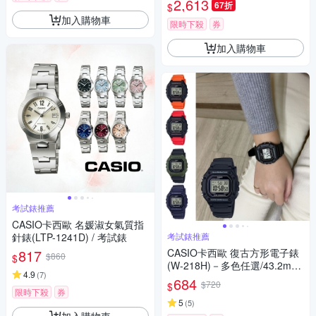
2,613
67折
$
加入購物車
限時下殺
券
加入購物車
考試錶推薦
CASIO卡西歐 名媛淑女氣質指
針錶(LTP-1241D) / 考試錶
考試錶推薦
817
CASIO卡西歐 復古方形電子錶
$860
$
(W-218H)－多色任選/43.2mm
4.9
(
7
)
/ 考試錶
684
$720
$
限時下殺
券
5
(
5
)
加入購物車