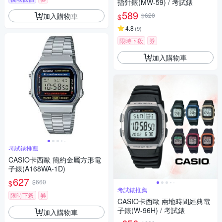
指針錶(MW-59) / 考試錶
589
加入購物車
$620
$
4.8
(
9
)
限時下殺
券
加入購物車
考試錶推薦
CASIO卡西歐 簡約金屬方形電
子錶(A168WA-1D)
627
$660
$
考試錶推薦
限時下殺
券
CASIO卡西歐 兩地時間經典電
子錶(W-96H) / 考試錶
加入購物車