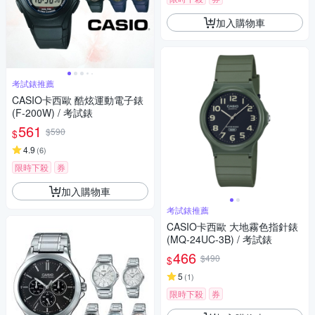
加入購物車
考試錶推薦
CASIO卡西歐 酷炫運動電子錶
(F-200W) / 考試錶
561
$590
$
4.9
(
6
)
限時下殺
券
加入購物車
考試錶推薦
CASIO卡西歐 大地霧色指針錶
(MQ-24UC-3B) / 考試錶
466
$490
$
5
(
1
)
限時下殺
券