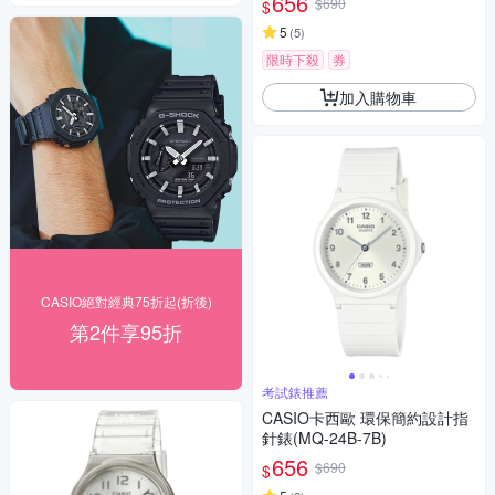
656
$690
$
5
(
5
)
限時下殺
券
加入購物車
CASIO絕對經典75折起(折後)
第2件享95折
考試錶推薦
CASIO卡西歐 環保簡約設計指
針錶(MQ-24B-7B)
656
$690
$