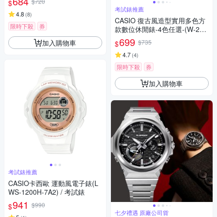
684
$720
$
考試錶推薦
4.8
(
8
)
CASIO 復古風造型實用多色方
限時下殺
券
款數位休閒錶-4色任選-(W-218
HC) / 43.2mm / 考試錶
699
加入購物車
$735
$
4.7
(
4
)
限時下殺
券
加入購物車
考試錶推薦
CASIO卡西歐 運動風電子錶(L
WS-1200H-7A2) / 考試錶
941
$990
$
七夕禮遇 原廠公司貨