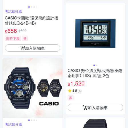
考試錶推薦
CASIO卡西歐 環保簡約設計指
針錶(LQ-24B-4B)
656
$690
$
限時下殺
券
加入購物車
CASIO 數位溫度顯示掛鐘/座鐘
兩用(ID-16S)-灰/藍 2色
1,520
$
4.8
(
8
)
券
加入購物車
考試錶推薦