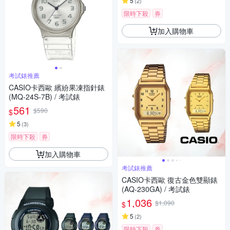
5
(
2
)
限時下殺
券
加入購物車
考試錶推薦
CASIO卡西歐 繽紛果凍指針錶
(MQ-24S-7B) / 考試錶
561
$590
$
5
(
3
)
限時下殺
券
加入購物車
考試錶推薦
CASIO卡西歐 復古金色雙顯錶
(AQ-230GA) / 考試錶
1,036
$1,090
$
5
(
2
)
限時下殺
券