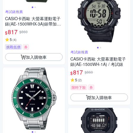
考試錶推薦
CASIO卡西歐 大螢幕運動電子
錶(AE-1500WHX-3A)錶帶加長
款 / 考試錶
817
$860
$
5
(
4
)
挑戰低價
券
考試錶推薦
加入購物車
CASIO卡西歐 大螢幕運動電子
錶(AE-1500WH-1A) / 考試錶
817
$860
$
5
(
2
)
限時下殺
券
加入購物車