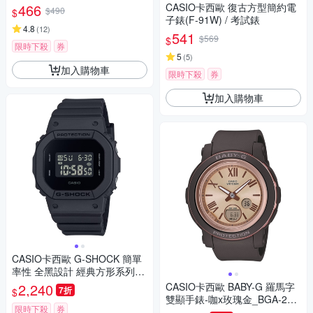
466
CASIO卡西歐 復古方型簡約電
$490
$
子錶(F-91W) / 考試錶
4.8
(
12
)
541
$569
$
限時下殺
券
5
(
5
)
加入購物車
限時下殺
券
加入購物車
CASIO卡西歐 G-SHOCK 簡單
率性 全黑設計 經典方形系列_D
W-5600UBB-1_42.8mm
2,240
CASIO卡西歐 BABY-G 羅馬字
7折
$
雙顯手錶-咖x玫瑰金_BGA-290
限時下殺
券
-5A_41.5mm