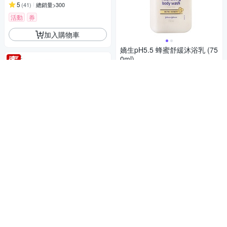
5
(
41
)
總銷量>300
活動
券
加入購物車
嬌生pH5.5 蜂蜜舒緩沐浴乳 (75
0ml)
119
$
5
(
45
)
總銷量>300
活動
券
加入購物車
營養好喝 品質滿分
旺旺 旺仔牛奶(保久乳飲品) 24
5ml
29
$
5
(
12
)
總銷量>300