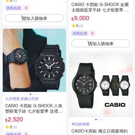
5
(
1
)
CASIO 卡西歐 G-SHOCK 金屬
挑戰低價
券
太陽能藍芽手錶 七夕寵愛季 送
禮推薦 GST-B1000D-1A
9,000
加入購物車
$
5
(
1
)
挑戰低價
券
加入購物車
七夕禮遇 原廠公司貨
CASIO 卡西歐 G-SHOCK 八角
雙顯電子錶 七夕寵愛季 送禮推
薦 GA-2100-1A
2,520
$
考試錶推薦
5
(
1
)
CASIO卡西歐 獨立日期窗簡約
挑戰低價
券