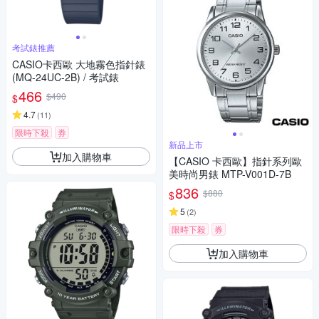
考試錶推薦
CASIO卡西歐 大地霧色指針錶
(MQ-24UC-2B) / 考試錶
466
$490
$
4.7
(
11
)
限時下殺
券
新品上市
加入購物車
【CASIO 卡西歐】指針系列歐
美時尚男錶 MTP-V001D-7B
836
$880
$
5
(
2
)
限時下殺
券
加入購物車