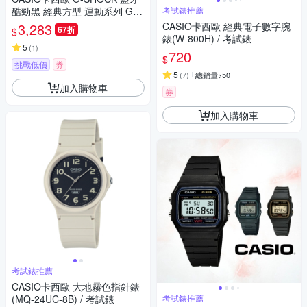
酷勁黑 經典方型 運動系列 GB
考試錶推薦
D-200-1_45.9mm
3,283
CASIO卡西歐 經典電子數字腕
67折
$
錶(W-800H) / 考試錶
5
(
1
)
720
$
挑戰低價
券
5
(
7
)
總銷量>50
加入購物車
券
加入購物車
考試錶推薦
CASIO卡西歐 大地霧色指針錶
(MQ-24UC-8B) / 考試錶
考試錶推薦