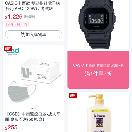
CASIO卡西歐 雙顯指針電子錶
系列(AEQ-120W) / 考試錶
1,226
$1,290
$
限時下殺
券
加入購物車
CASIO 卡西歐 超值搶購 結帳7折
滿1件享7折
【CSD】中衛醫療口罩-成人平
面-麥飯石灰(50片/盒)
255
$