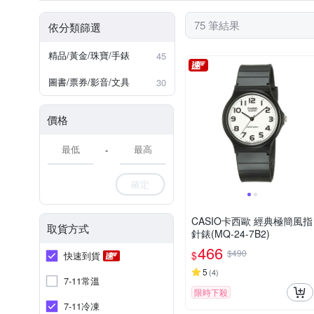
75 筆結果
依分類篩選
精品/黃金/珠寶/手錶
45
圖書/票券/影音/文具
30
價格
-
確定
CASIO卡西歐 經典極簡風指
取貨方式
針錶(MQ-24-7B2)
466
$490
$
快速到貨
5
(
4
)
7-11常溫
限時下殺
7-11冷凍