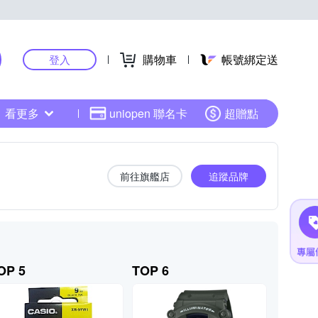
購物車
帳號綁定送
登入
看更多
uniopen 聯名卡
超贈點
前往旗艦店
追蹤品牌
OP 5
TOP 6
TOP