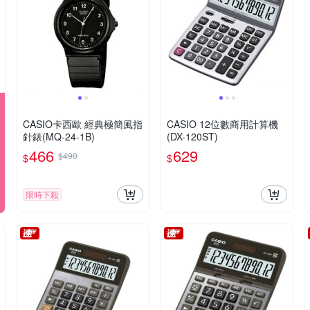
CASIO卡西歐 經典極簡風指
CASIO 12位數商用計算機
針錶(MQ-24-1B)
(DX-120ST)
466
629
$490
$
$
限時下殺