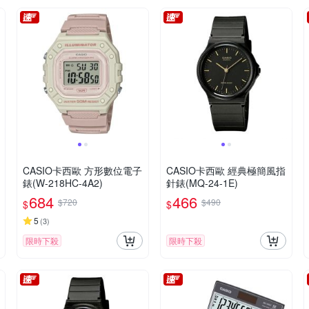
CASIO卡西歐 方形數位電子
CASIO卡西歐 經典極簡風指
錶(W-218HC-4A2)
針錶(MQ-24-1E)
684
466
$720
$490
$
$
5
(
3
)
限時下殺
限時下殺