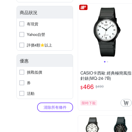
商品狀況
有現貨
Yahoo自營
評價4顆
以上
優惠
挑戰低價
CASIO卡西歐 經典極簡風指
針錶(MQ-24-7B)
券
466
$490
$
活動
限時下殺
清除所有條件