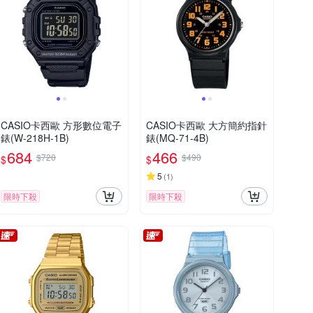
CASIO卡西歐 方形數位電子
CASIO卡西歐 大方簡約指針
錶(W-218H-1B)
錶(MQ-71-4B)
684
466
$720
$490
$
$
5
(
1
)
限時下殺
限時下殺