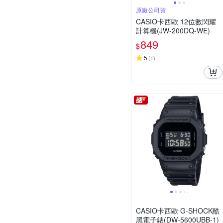
原廠公司貨
CASIO卡西歐 12位數閃耀
計算機(JW-200DQ-WE)
849
$
5
(
1
)
CASIO卡西歐 G-SHOCK酷
黑電子錶(DW-5600UBB-1)