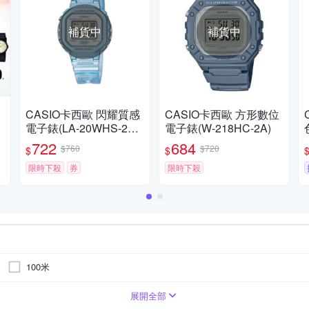
補貨中
補貨中
約
CASIO卡西歐 閃耀質感
CASIO卡西歐 方形數位
考
電子錶(LA-20WHS-2A) /
電子錶(W-218HC-2A)
考試錶
722
684
$760
$720
$
$
限時下殺
券
限時下殺
100米
鍊帶錶帶
碳纖維
白色系
白色系
其他
綠色系
藍色系
粉紅色系
粉紅色系
金色系
銀色系
紅
展開全部