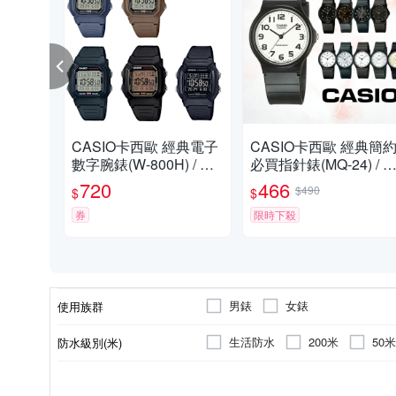
CASIO卡西歐 經典電子
CASIO卡西歐 經典簡
數字腕錶(W-800H) / 考
必買指針錶(MQ-24) / 
試錶
試錶
720
466
$490
$
$
券
限時下殺
男錶
女錶
使用族群
生活防水
200米
50米
防水級別(米)
液晶顯示/數位顯示
樹脂
圓形
黑色系
橡膠/塑膠/矽膠/樹脂錶帶
石英錶
橡膠
枕型
藍色系
電子錶
不鏽鋼
特殊造型
黑色系
透明
錶盤顏色
錶殼材質
錶盤形狀
錶帶顏色
錶帶材質
機芯類型