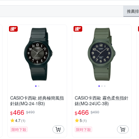
推薦排
CASIO卡西歐 經典極簡風指
CASIO卡西歐 霧色柔焦指針
針錶(MQ-24-1B3)
錶(MQ-24UC-3B)
466
466
$490
$490
$
$
4.7
5
(
1
)
(
1
)
限時下殺
限時下殺