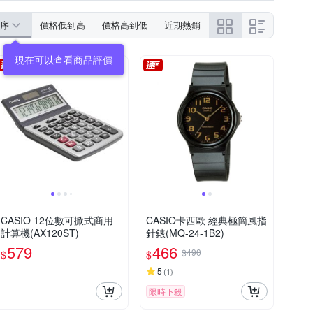
序
價格低到高
價格高到低
近期熱銷
CASIO 12位數可掀式商用
CASIO卡西歐 經典極簡風指
計算機(AX120ST)
針錶(MQ-24-1B2)
579
466
$490
$
$
5
(
1
)
限時下殺