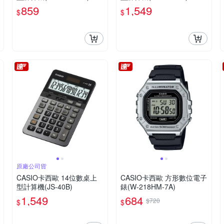
859
1,549
$
$
原廠公司貨
CASIO卡西歐 14位數桌上
CASIO卡西歐 方形數位電子
型計算機(JS-40B)
錶(W-218HM-7A)
1,549
684
$720
$
$