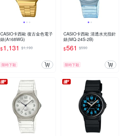
CASIO卡西歐 復古金色電子
CASIO卡西歐 清透水光指針
錶(A168WG)
錶(MQ-24S-2B)
1,131
561
$1,190
$590
$
$
限時下殺
限時下殺