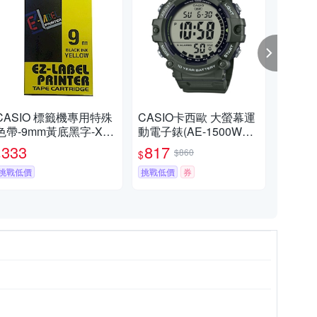
CASIO 標籤機專用特殊
CASIO卡西歐 大螢幕運
CA
色帶-9mm黃底黑字-XR-
動電子錶(AE-1500WHX
電子
9YW1
-3A)錶帶加長款 / 考試錶
任選/
333
817
6
$860
$
$
$
挑戰低價
挑戰低價
券
限時
色系
灰色系
咖啡色系