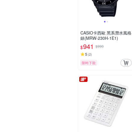
CASIO卡西歐 黑系潛水風格
錶(MRW-230H-1E1)
941
$990
$
5
(
2
)
限時下殺