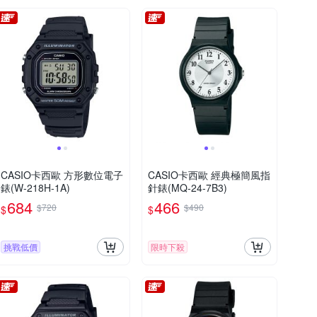
CASIO卡西歐 方形數位電子
CASIO卡西歐 經典極簡風指
錶(W-218H-1A)
針錶(MQ-24-7B3)
684
466
$720
$490
$
$
挑戰低價
限時下殺