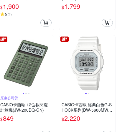
1)
1,900
1,799
$
$
5
(
1
)
原廠公司貨
CASIO卡西歐 12位數閃耀
CASIO卡西歐 經典白色G-S
計算機(JW-200DQ-GN)
HOCK系列(DW-5600MW-7
D)
849
2,220
$
$