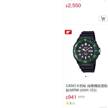
2,550
$
CASIO卡西歐 綠圈機能運動
錶(MRW-230H-1E3)
941
$990
$
5
(
1
)