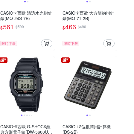
CASIO卡西歐 清透水光指針
CASIO卡西歐 大方簡約指針
錶(MQ-24S-7B)
錶(MQ-71-2B)
561
466
$590
$490
$
$
限時下殺
限時下殺
CASIO卡西歐 G-SHOCK經
CASIO 12位數商用計算機
典方形電子錶(DW-5600UE-
(DS-2B)