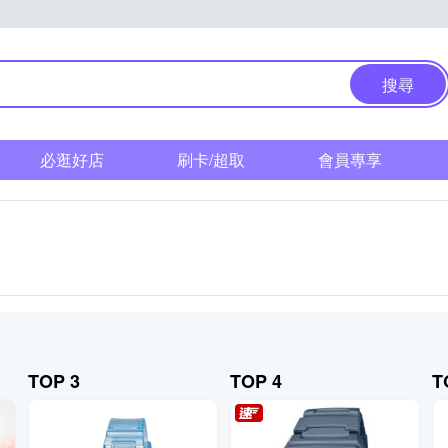
搜尋
必逛好店
刷卡/超取
會員專享
TOP 3
TOP 4
T