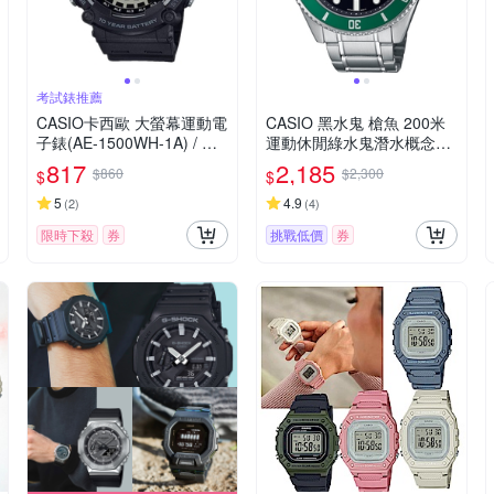
考試錶推薦
CASIO卡西歐 大螢幕運動電
CASIO 黑水鬼 槍魚 200米
子錶(AE-1500WH-1A) / 考
運動休閒綠水鬼潛水概念錶
試錶
(不鏽鋼X綠圈) MDV-107D-3
817
2,185
$860
$2,300
$
$
A
5
4.9
(
2
)
(
4
)
限時下殺
券
挑戰低價
券