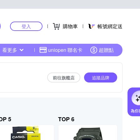
購物車
帳號綁定送
登入
看更多
uniopen 聯名卡
超贈點
前往旗艦店
追蹤品牌
OP 5
TOP 6
TOP