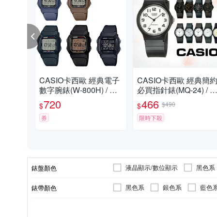
CASIO卡西歐 經典電子
CASIO卡西歐 經典簡
數字腕錶(W-800H) / 考
必買指針錶(MQ-24) / 
試錶
試錶
720
466
$490
$
$
券
限時下殺
液晶顯示/數位顯示
黑色系
錶盤顏色
黃色系
紫色系
玫瑰
黑色系
銀色系
藍色
錶帶顏色
紫色系
多色系
卡其
礦物玻璃
200米
男錶
圓形
樹脂
一般穿式 (ㄇ型)
女錶
長方形
不鏽鋼
生活防水
壓克力鏡面
兒童錶
一般摺疊
枕型
碳纖維
100
鏡面材質
防水級別(米)
使用族群
錶盤形狀
錶殼材質
錶扣