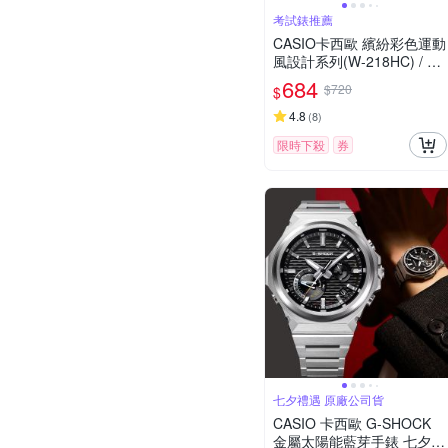
考試錶推薦
CASIO卡西歐 繽紛彩色運動
風設計系列(W-218HC) / 考
試錶
684
$720
$
4.8
(
8
)
限時下殺
券
七夕禮遇 原廠公司貨
CASIO 卡西歐 G-SHOCK
金屬太陽能藍芽手錶 七夕寵