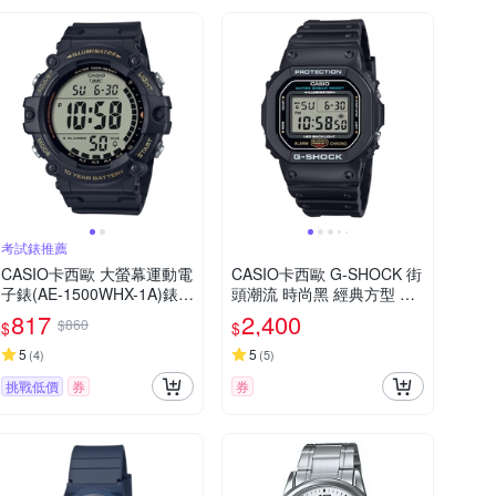
考試錶推薦
CASIO卡西歐 大螢幕運動電
CASIO卡西歐 G-SHOCK 街
子錶(AE-1500WHX-1A)錶帶
頭潮流 時尚黑 經典方型 D
加長款 / 考試錶
W-5600UE-1_42.8mm
817
2,400
$860
$
$
5
5
(
4
)
(
5
)
挑戰低價
券
券