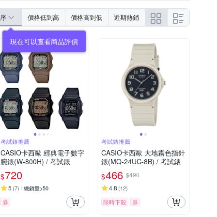
序
價格低到高
價格高到低
近期熱銷
考試錶推薦
考試錶推薦
CASIO卡西歐 經典電子數字
CASIO卡西歐 大地霧色指針
腕錶(W-800H) / 考試錶
錶(MQ-24UC-8B) / 考試錶
720
466
$490
$
$
5
4.8
(
7
)
總銷量>50
(
12
)
券
限時下殺
券