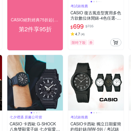
考試錶推薦
CASIO 復古風造型實用多色
方款數位休閒錶-4色任選-
CASIO絕對經典75折起(折後)
(W-218HC) / 43.2mm / 考
699
$735
$
第2件享95折
試錶
4.7
(
4
)
限時下殺
券
七夕禮遇 原廠公司貨
考試錶推薦
CASIO 卡西歐 G-SHOCK
CASIO卡西歐 獨立日期窗簡
八角雙顯電子錶 七夕寵愛季
約指針錶(MW-59) / 考試錶