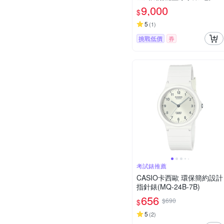
愛季 送禮推薦 GST-B1000
9,000
$
D-1A
5
(
1
)
挑戰低價
券
考試錶推薦
CASIO卡西歐 環保簡約設計
指針錶(MQ-24B-7B)
656
$690
$
5
(
2
)