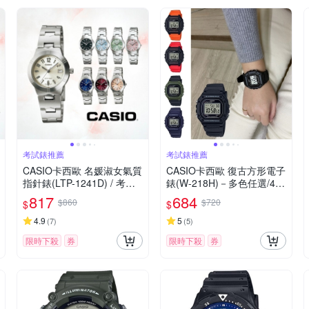
考試錶推薦
考試錶推薦
CASIO卡西歐 名媛淑女氣質
CASIO卡西歐 復古方形電子
指針錶(LTP-1241D) / 考試
錶(W-218H)－多色任選/43.
錶
2mm / 考試錶
817
684
$860
$720
$
$
4.9
5
(
7
)
(
5
)
限時下殺
券
限時下殺
券