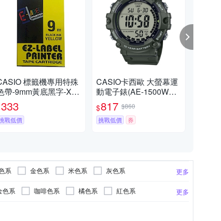
CASIO 標籤機專用特殊
CASIO卡西歐 大螢幕運
CA
色帶-9mm黃底黑字-XR-
動電子錶(AE-1500WHX
電子
9YW1
-3A)錶帶加長款 / 考試錶
任選/
333
817
6
$860
$
$
$
挑戰低價
挑戰低價
券
限時
色系
金色系
米色系
灰色系
更多
金色系
咖啡色系
橘色系
紅色系
更多