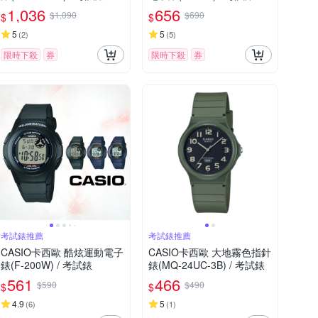
1,036
656
$1,090
$690
$
$
5
5
(
2
)
(
5
)
限時下殺
券
限時下殺
券
考試錶推薦
考試錶推薦
CASIO卡西歐 酷炫運動電子
CASIO卡西歐 大地霧色指針
錶(F-200W) / 考試錶
錶(MQ-24UC-3B) / 考試錶
561
466
$590
$490
$
$
4.9
5
(
6
)
(
1
)