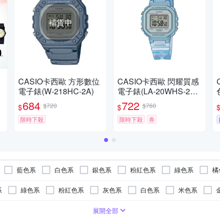
補貨中
約
CASIO卡西歐 方形數位
CASIO卡西歐 閃耀質感
考
電子錶(W-218HC-2A)
電子錶(LA-20WHS-2A) /
考試錶
684
722
$720
$760
$
$
限時下殺
限時下殺
券
藍色系
白色系
銀色系
粉紅色系
綠色系
橘
金色系
紅色系
咖啡色系
多色系
系
綠色系
粉紅色系
灰色系
白色系
米色系
色系
玫瑰金色系
透明
黃色系
錶扣
米
塑膠玻璃(RESIN GLASS)
對錶
特殊造型
橡膠
50米
按壓式摺疊錶扣
塑膠
正方形
無
皮革
酒桶型
活動式錶扣
礦石鏡面
藍寶石水晶鏡面
無
展開全部