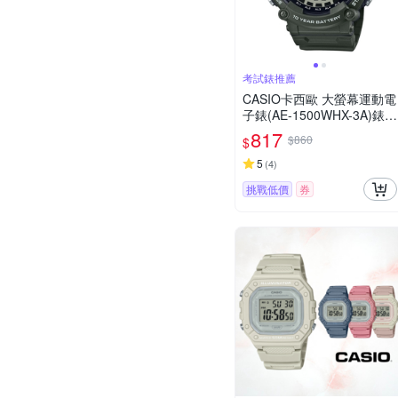
考試錶推薦
CASIO卡西歐 大螢幕運動電
子錶(AE-1500WHX-3A)錶帶
加長款 / 考試錶
817
$860
$
5
(
4
)
挑戰低價
券