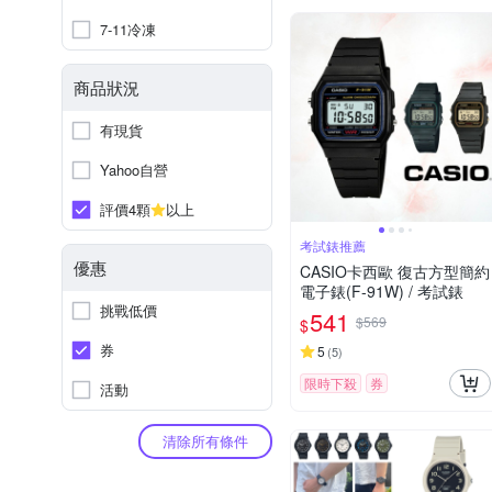
7-11冷凍
商品狀況
有現貨
Yahoo自營
評價4顆
以上
考試錶推薦
優惠
CASIO卡西歐 復古方型簡約
電子錶(F-91W) / 考試錶
挑戰低價
541
$569
$
券
5
(
5
)
限時下殺
券
活動
清除所有條件