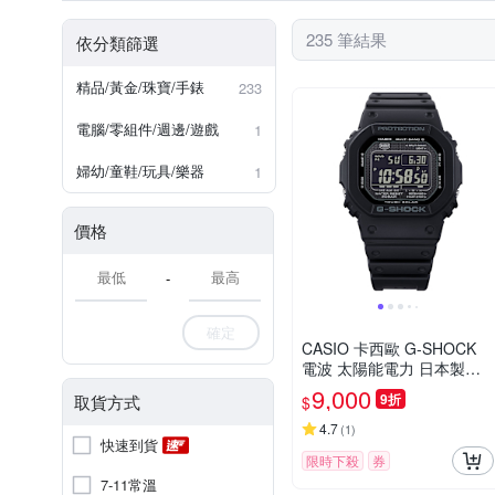
235 筆結果
依分類篩選
精品/黃金/珠寶/手錶
233
電腦/零組件/週邊/遊戲
1
婦幼/童鞋/玩具/樂器
1
價格
-
確定
CASIO 卡西歐 G-SHOCK
電波 太陽能電力 日本製造
經典方型 酷黑 GW-5000HS
9,000
9折
取貨方式
$
-1_42.8mm
4.7
(
1
)
快速到貨
限時下殺
券
7-11常溫