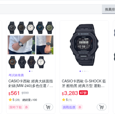
推薦排
考試錶推薦
CASIO卡西歐 經典大錶面指
CASIO卡西歐 G-SHOCK 藍
針錶(MW-240)多色任選 / 考
牙 酷勁黑 經典方型 運動系
試錶
列 GBD-200-1_45.9mm
561
3,283
$590
67折
$
$
5
5
(
28
)
總銷量>100
(
1
)
限時下殺
券
挑戰低價
券