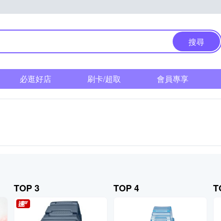
搜尋
必逛好店
刷卡/超取
會員專享
TOP 3
TOP 4
T