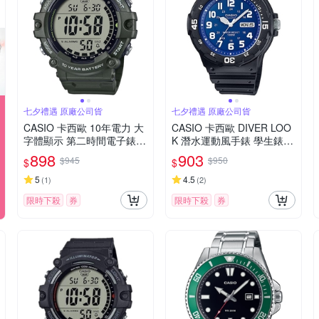
七夕禮遇 原廠公司貨
七夕禮遇 原廠公司貨
CASIO 卡西歐 10年電力 大
CASIO 卡西歐 DIVER LOO
字體顯示 第二時間電子錶
K 潛水運動風手錶 學生錶
手錶 七夕寵愛季 送禮推薦-
考試手錶 七夕寵愛季 送禮
898
903
$945
$950
$
$
綠 AE-1500WHX-3A
推薦 MRW-200H-2B2
5
4.5
(
1
)
(
2
)
限時下殺
券
限時下殺
券