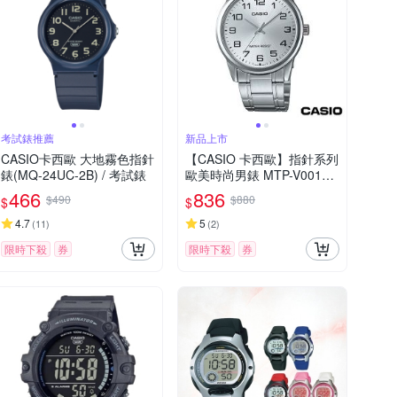
考試錶推薦
新品上市
CASIO卡西歐 大地霧色指針
【CASIO 卡西歐】指針系列
錶(MQ-24UC-2B) / 考試錶
歐美時尚男錶 MTP-V001D-
7B
466
836
$490
$880
$
$
4.7
5
(
11
)
(
2
)
限時下殺
券
限時下殺
券