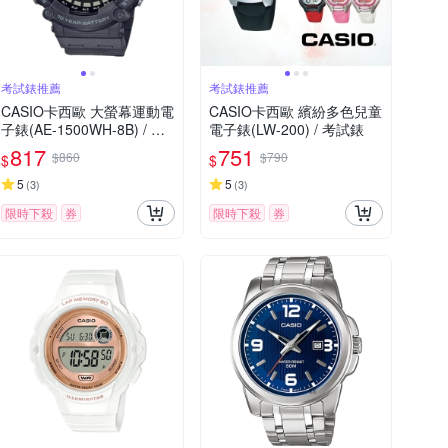
考試錶推薦
考試錶推薦
CASIO卡西歐 大螢幕運動電
CASIO卡西歐 繽紛多色兒童
子錶(AE-1500WH-8B) / 考
電子錶(LW-200) / 考試錶
試錶
817
751
$860
$790
$
$
5
5
(
3
)
(
3
)
限時下殺
券
限時下殺
券