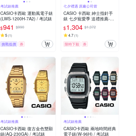
考試錶推薦
七夕禮遇 原廠公司貨
CASIO卡西歐 運動風電子錶
CASIO 卡西歐 紳士指針手
(LWS-1200H-7A2) / 考試錶
錶 七夕寵愛季 送禮推薦-藍x
銀 MTP-1314D-2A
941
1,304
$990
$1,372
$
$
5
4.7
(
1
)
(
1
)
挑戰低價
券
限時下殺
券
考試錶推薦
考試錶推薦
CASIO卡西歐 復古金色雙顯
CASIO卡西歐 兩地時間經典
錶(AQ-230GA) / 考試錶
電子錶(W-96H) / 考試錶