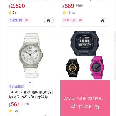
送禮推薦 GA-2100-1A
2,520
589
$620
$
$
5
4.8
(
1
)
(
9
)
挑戰低價
券
限時下殺
券
考試錶推薦
CASIO卡西歐 繽紛果凍指針
錶(MQ-24S-7B) / 考試錶
CASIO 卡西歐 限時優惠 結帳 67折
561
$590
$
滿1件享67折
5
(
3
)