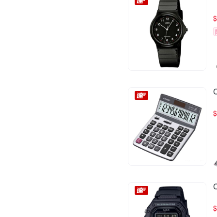
$
$
$