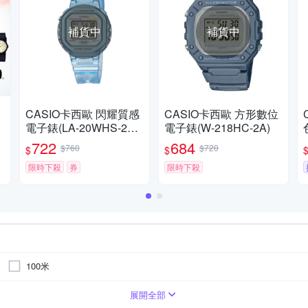
補貨中
補貨中
約
CASIO卡西歐 閃耀質感
CASIO卡西歐 方形數位
考
電子錶(LA-20WHS-2A) /
電子錶(W-218HC-2A)
考試錶
722
684
$760
$720
$
$
限時下殺
券
限時下殺
100米
鍊帶錶帶
碳纖維
白色系
白色系
其他
綠色系
藍色系
粉紅色系
粉紅色系
金色系
銀色系
紅
展開全部