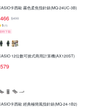
CASIO卡西歐 霧色柔焦指針錶(MQ-24UC-3B)
466
$
490
5
(
1
)
限時下殺
CASIO 12位數可掀式商用計算機(AX120ST)
579
CASIO卡西歐 經典極簡風指針錶(MQ-24-1B2)