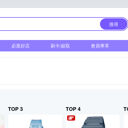
搜尋
必逛好店
刷卡/超取
會員專享
TOP 3
TOP 4
T