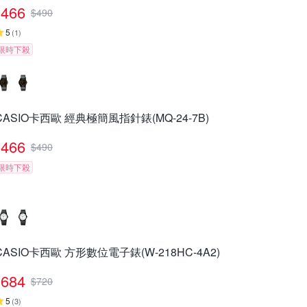
466
$
490
5
(
1
)
限時下殺
CASIO卡西歐 經典極簡風指針錶(MQ-24-7B)
466
$
490
限時下殺
CASIO卡西歐 方形數位電子錶(W-218HC-4A2)
684
$
720
5
(
3
)