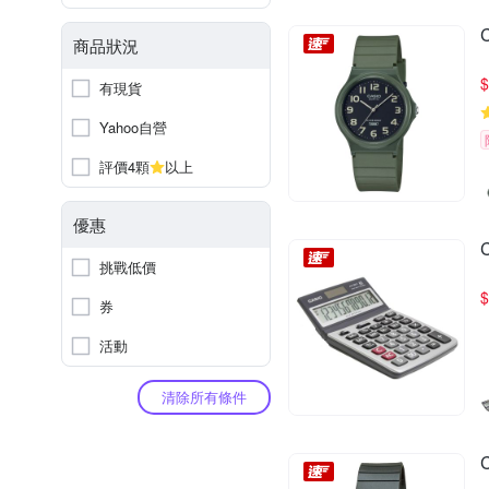
商品狀況
$
有現貨
Yahoo自營
評價4顆
以上
優惠
挑戰低價
$
券
活動
清除所有條件