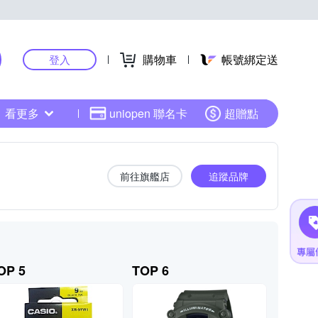
購物車
帳號綁定送
登入
看更多
uniopen 聯名卡
超贈點
前往旗艦店
追蹤品牌
OP 5
TOP 6
TOP