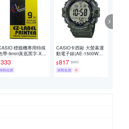
CASIO 標籤機專用特殊
CASIO卡西歐 大螢幕運
CA
色帶-9mm黃底黑字-XR-
動電子錶(AE-1500WHX
電子
9YW1
-3A)錶帶加長款 / 考試錶
任選/
333
817
6
$860
$
$
$
挑戰低價
挑戰低價
券
限時
色系
灰色系
咖啡色系