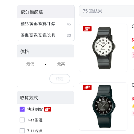
75 筆結果
依分類篩選
精品/黃金/珠寶/手錶
45
圖書/票券/影音/文具
30
$
價格
-
確定
取貨方式
$
快速到貨
7-11常溫
7-11冷凍