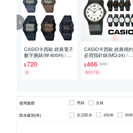
CASIO卡西歐 經典電子
CASIO卡西歐 經典簡
數字腕錶(W-800H) / 考
必買指針錶(MQ-24) / 
試錶
試錶
720
466
$490
$
$
券
限時下殺
男錶
女錶
使用族群
生活防水
200米
50米
防水級別(米)
液晶顯示/數位顯示
樹脂
圓形
黑色系
橡膠/塑膠/矽膠/樹脂錶帶
石英錶
橡膠
枕型
藍色系
電子錶
不鏽鋼
特殊造型
黑色系
透明
錶盤顏色
錶殼材質
錶盤形狀
錶帶顏色
錶帶材質
機芯類型