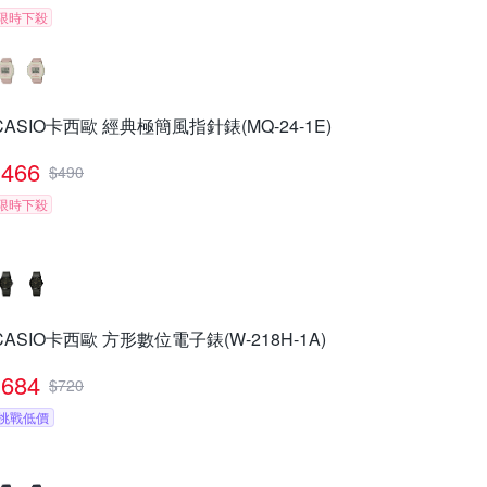
限時下殺
CASIO卡西歐 經典極簡風指針錶(MQ-24-1E)
466
$
490
限時下殺
CASIO卡西歐 方形數位電子錶(W-218H-1A)
684
$
720
挑戰低價