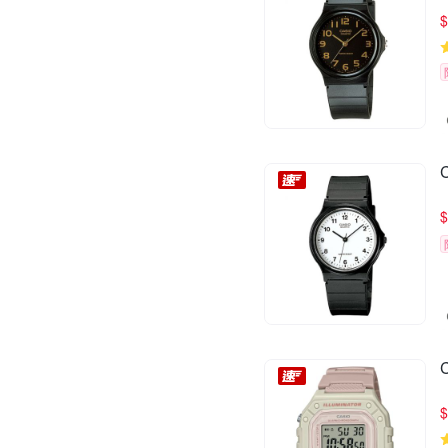
$
$
$