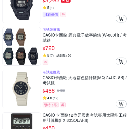
$
67折
5
(
1
)
挑戰低價
券
考試錶推薦
CASIO卡西歐 經典電子數字腕錶(W-800H) / 考
試錶
720
$
5
(
7
)
總銷量>50
券
考試錶推薦
CASIO卡西歐 大地霧色指針錶(MQ-24UC-8B) /
考試錶
466
$
$
490
4.8
(
12
)
限時下殺
券
CASIO 卡西歐12位元國家考試專用太陽能工程
用計算機(FX-82SOLARII)
450
$