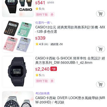
541
$
$
569
5
(
5
)
限時下殺
券
任選均一價↘︎
CASIO12位元 經典實用款商務系列計算機 -MX
-12B-多色任選
339
$
4.9
(
66
)
總銷量>50
CASIO卡西歐 G-SHOCK 簡單率性 全黑設計 經
典方形系列_DW-5600UBB-1_42.8mm
2,240
$
7折
5
(
1
)
限時下殺
券
考試錶推薦
CASIO卡西歐 DIVER LOOK潛水風鐵帶錶(MR
W-200HD) / 考試錶