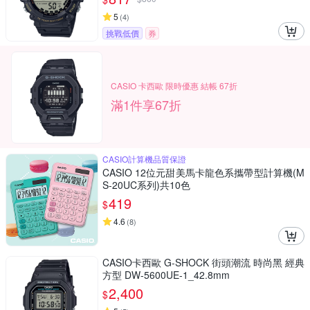
5
(
4
)
挑戰低價
券
CASIO 卡西歐 限時優惠 結帳 67折
滿1件享67折
CASIO計算機品質保證
CASIO 12位元甜美馬卡龍色系攜帶型計算機(M
S-20UC系列)共10色
419
$
4.6
(
8
)
CASIO卡西歐 G-SHOCK 街頭潮流 時尚黑 經典
方型 DW-5600UE-1_42.8mm
2,400
$