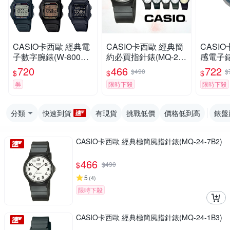
CASIO卡西歐 經典電
CASIO卡西歐 經典簡
CASI
子數字腕錶(W-800H)
約必買指針錶(MQ-24)
感電子錶(
/ 考試錶
/ 考試錶
2A) / 
720
466
722
$490
$
$
$
$
券
限時下殺
限時下殺
分類
快速到貨
有現貨
挑戰低價
價格低到高
錶盤
CASIO卡西歐 經典極簡風指針錶(MQ-24-7B2)
466
$
$
490
5
(
4
)
限時下殺
CASIO卡西歐 經典極簡風指針錶(MQ-24-1B3)