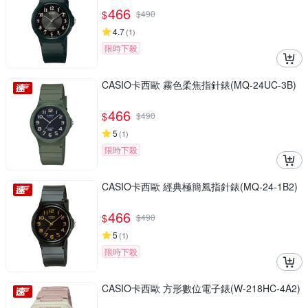
466
$
$
490
4.7
(
1
)
限時下殺
CASIO卡西歐 霧色柔焦指針錶(MQ-24UC-3B)
466
$
$
490
5
(
1
)
限時下殺
CASIO卡西歐 經典極簡風指針錶(MQ-24-1B2)
466
$
$
490
5
(
1
)
限時下殺
CASIO卡西歐 方形數位電子錶(W-218HC-4A2)