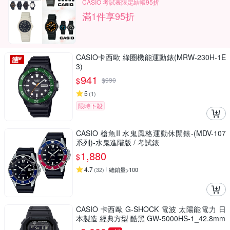
CASIO 考試表限定結帳95折
滿1件享95折
CASIO卡西歐 綠圈機能運動錶(MRW-230H-1E
3)
941
$
$
990
5
(
1
)
限時下殺
CASIO 槍魚II 水鬼風格運動休閒錶-(MDV-107
系列)-水鬼進階版 / 考試錶
1,880
$
4.7
(
32
)
總銷量>100
CASIO 卡西歐 G-SHOCK 電波 太陽能電力 日
本製造 經典方型 酷黑 GW-5000HS-1_42.8mm