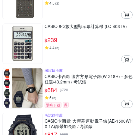
4.5
(
2
)
CASIO 8位數大型顯示幕計算機 (LC-403TV)
239
$
4.4
(
5
)
考試錶推薦
CASIO卡西歐 復古方形電子錶(W-218H)－多色
任選/43.2mm / 考試錶
684
$
$
720
5
(
5
)
限時下殺
券
考試錶推薦
CASIO卡西歐 大螢幕運動電子錶(AE-1500WH
X-1A)錶帶加長款 / 考試錶
817
$
$
860