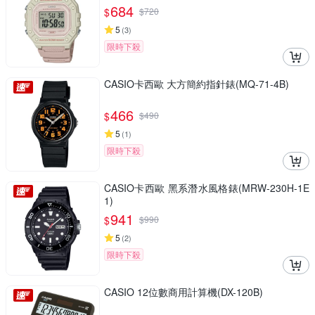
684
$
$
720
5
(
3
)
限時下殺
CASIO卡西歐 大方簡約指針錶(MQ-71-4B)
466
$
$
490
5
(
1
)
限時下殺
CASIO卡西歐 黑系潛水風格錶(MRW-230H-1E
1)
941
$
$
990
5
(
2
)
限時下殺
CASIO 12位數商用計算機(DX-120B)