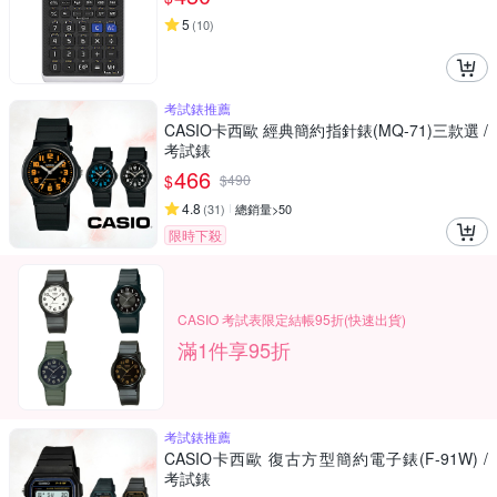
5
(
10
)
考試錶推薦
CASIO卡西歐 經典簡約指針錶(MQ-71)三款選 /
考試錶
466
$
$
490
4.8
(
31
)
總銷量>50
限時下殺
CASIO 考試表限定結帳95折(快速出貨)
滿1件享95折
考試錶推薦
CASIO卡西歐 復古方型簡約電子錶(F-91W) /
考試錶