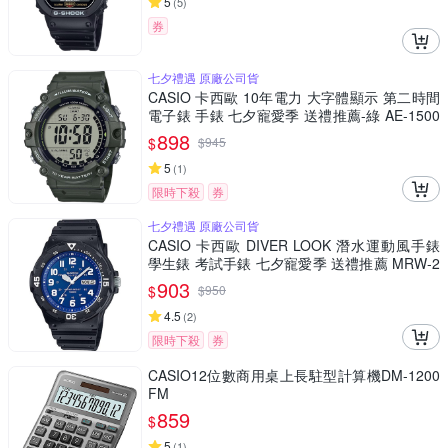
5
(
5
)
券
七夕禮遇 原廠公司貨
CASIO 卡西歐 10年電力 大字體顯示 第二時間
電子錶 手錶 七夕寵愛季 送禮推薦-綠 AE-1500
WHX-3A
898
$
$
945
5
(
1
)
限時下殺
券
七夕禮遇 原廠公司貨
CASIO 卡西歐 DIVER LOOK 潛水運動風手錶
學生錶 考試手錶 七夕寵愛季 送禮推薦 MRW-2
00H-2B2
903
$
$
950
4.5
(
2
)
限時下殺
券
CASIO12位數商用桌上長駐型計算機DM-1200
FM
859
$
5
(
1
)