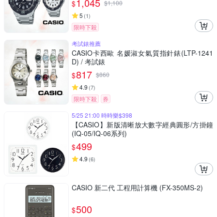
1,045
$
$
1,100
5
(
1
)
限時下殺
考試錶推薦
CASIO卡西歐 名媛淑女氣質指針錶(LTP-1241
D) / 考試錶
817
$
$
860
4.9
(
7
)
限時下殺
券
5/25 21:00 時時樂$398
【CASIO】新版清晰放大數字經典圓形/方掛鐘
(IQ-05/IQ-06系列)
499
$
4.9
(
6
)
CASIO 新二代 工程用計算機 (FX-350MS-2)
500
$