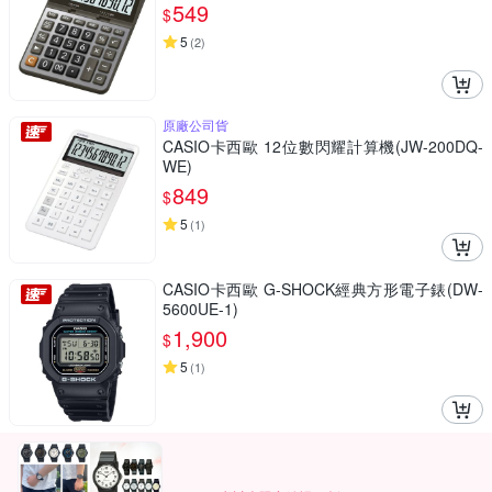
549
$
5
(
2
)
原廠公司貨
CASIO卡西歐 12位數閃耀計算機(JW-200DQ-
WE)
849
$
5
(
1
)
CASIO卡西歐 G-SHOCK經典方形電子錶(DW-
5600UE-1)
1,900
$
5
(
1
)