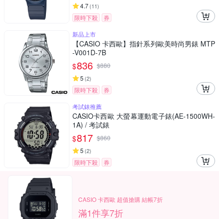
4.7
(
11
)
限時下殺
券
新品上市
【CASIO 卡西歐】指針系列歐美時尚男錶 MTP
-V001D-7B
836
$
$
880
5
(
2
)
限時下殺
券
考試錶推薦
CASIO卡西歐 大螢幕運動電子錶(AE-1500WH-
1A) / 考試錶
817
$
$
860
5
(
2
)
限時下殺
券
CASIO 卡西歐 超值搶購 結帳7折
滿1件享7折