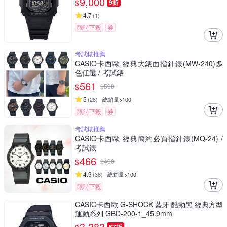
9,000
$
9折
4.7
(
1
)
限時下殺
券
考試錶推薦
CASIO卡西歐 經典大錶面指針錶(MW-240)多
色任選 / 考試錶
561
$
$
590
5
(
28
)
總銷量>100
限時下殺
券
考試錶推薦
CASIO卡西歐 經典簡約必買指針錶(MQ-24) /
考試錶
466
$
$
490
4.9
(
38
)
總銷量>100
限時下殺
CASIO卡西歐 G-SHOCK 藍牙 酷勁黑 經典方型
運動系列 GBD-200-1_45.9mm
3,283