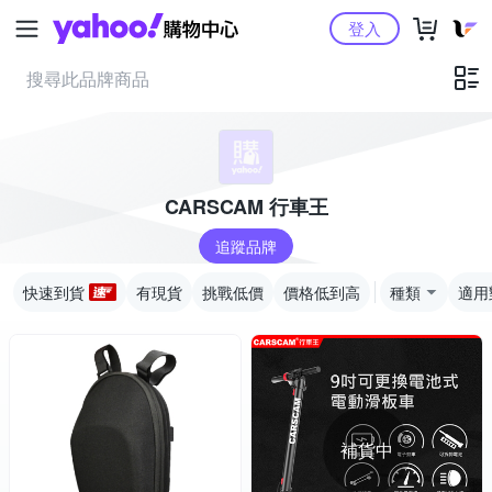
Yahoo購物中心
登入
CARSCAM 行車王
追蹤品牌
快速到貨
有現貨
挑戰低價
價格低到高
種類
適用
補貨中