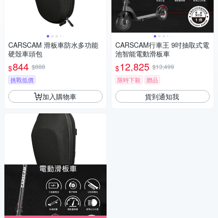
CARSCAM 滑板車防水多功能
CARSCAM行車王 9吋抽取式電
硬殼車頭包
池智能電動滑板車
844
12,825
$888
$13,499
$
$
挑戰低價
限時下殺
贈品
加入購物車
貨到通知我