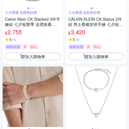
七夕禮遇 送精美好禮
七夕禮遇 送精美好禮
Calvin Klein CK Stacked 3件手
CALVIN KLEIN CK Status 2件
鍊組 七夕寵愛季 送禮推薦-銀
組 男士疊戴穿搭手鍊 七夕寵愛
色 35000837
季 送禮推薦-銀 35100091
2,755
3,420
$
$
5
5
(
1
)
(
1
)
挑戰低價
券
贈品
挑戰低價
券
贈品
加入購物車
加入購物車