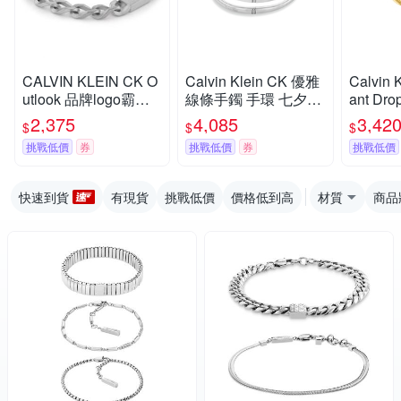
CALVIN KLEIN CK O
Calvin Klein CK 優雅
Calvin 
utlook 品牌logo霸氣
線條手鐲 手環 七夕寵
ant Dr
粗曠男士手鍊 七夕寵
愛季 送禮推薦 35000
寵愛季 
2,375
4,085
3,42
$
$
$
愛季 送禮推薦 35000
753
500060
挑戰低價
券
挑戰低價
券
挑戰低價
254
快速到貨
有現貨
挑戰低價
價格低到高
材質
商品