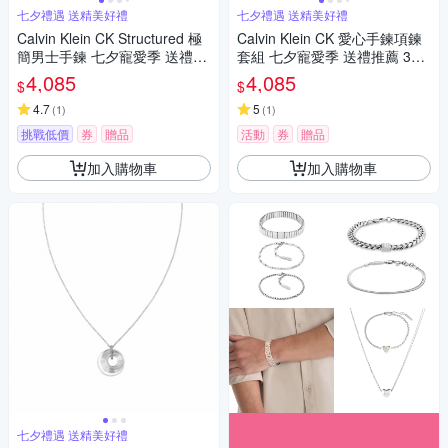
七夕禮遇 送精美好禮
七夕禮遇 送精美好禮
Calvin Klein CK Structured 極
Calvin Klein CK 愛心手鍊項鍊
簡男士手鍊 七夕寵愛季 送禮推
套組 七夕寵愛季 送禮推薦 357
薦 35100048
00006
4,085
4,085
$
$
4.7
5
(
1
)
(
1
)
挑戰低價
券
贈品
活動
券
贈品
加入購物車
加入購物車
七夕禮遇 送精美好禮