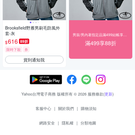
Brooksfield野雁男刷毛防風外
套-灰
男裝/男內著指定品滿499結帳享88折
616
89折
滿499享88折
$
限時下殺
券
貨到通知我
Yahoo台灣電子商務 版權所有 © 2026 服務條款(
更新
)
客服中心
|
關於我們
|
購物須知
網路安全
|
隱私權
|
分類地圖