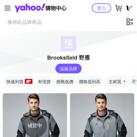
Yahoo購物中心
登入
Brooksfield 野雁
追蹤品牌
快速到貨
有現貨
挑戰低價
價格低到高
主材質
尺
補貨中