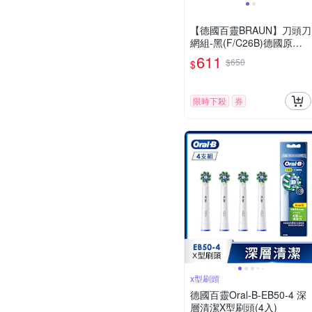
【德國百靈BRAUN】刀頭刀
網組-黑(F/C26B)德國原裝
公司貨(適用黑子彈系列)
611
$650
$
限時下殺
券
x型刷頭
德國百靈Oral-B-EB50-4 深
層清潔X型刷頭(4入)