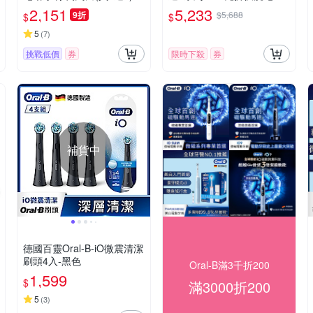
刀(52-M7500CC)
2,151
5,233
9折
$5,688
$
$
5
(
7
)
挑戰低價
券
限時下殺
券
補貨中
德國百靈Oral-B-iO微震清潔
刷頭4入-黑色
Oral-B滿3千折200
1,599
$
滿3000折200
5
(
3
)