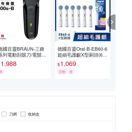
德國百靈BRAUN-三鋒
德國百靈Oral-B-EB60-6
德國
系列電動刮鬍刀/電鬍刀
超細毛護齦X型刷頭(6
刷兒
(黑)300s-B
入)
入)E
1,988
1,069
4
$
$
$
券
活動
券
活動
刀網
收納盒