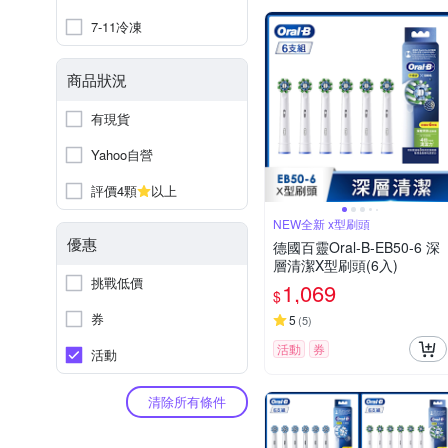
7-11冷凍
商品狀況
有現貨
Yahoo自營
評價4顆
以上
NEW全新 x型刷頭
優惠
德國百靈Oral-B-EB50-6 深
層清潔X型刷頭(6入)
挑戰低價
1,069
$
券
5
(
5
)
活動
券
活動
清除所有條件