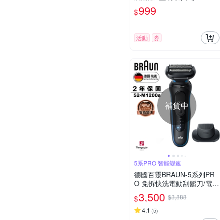
999
$
活動
券
補貨中
5系PRO 智能變速
德國百靈BRAUN-5系列PR
O 免拆快洗電動刮鬍刀/電鬍
刀 52-M1200s
3,500
$3,888
$
4.1
(
5
)