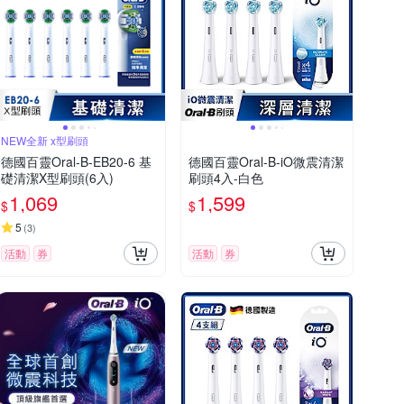
NEW全新 x型刷頭
德國百靈Oral-B-EB20-6 基
德國百靈Oral-B-iO微震清潔
礎清潔X型刷頭(6入)
刷頭4入-白色
1,069
1,599
$
$
5
(
3
)
活動
券
活動
券