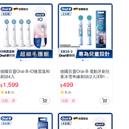
德國百靈Oral-B-iO微震溫和
德國百靈Oral-B-電動牙刷兒
刷頭4入
童冰雪奇緣刷頭(2入)EB10-
2 歐樂B
1,599
499
$
$
4.8
5
(
5
)
(
8
)
活動
券
活動
券