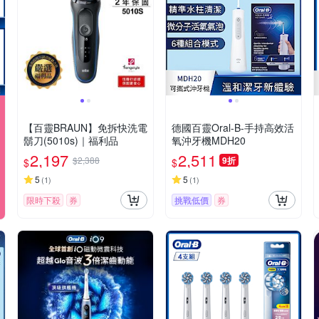
【百靈BRAUN】免拆快洗電
德國百靈Oral-B-手持高效活
鬍刀(5010s)｜福利品
氧沖牙機MDH20
2,197
2,511
$2,388
9折
$
$
5
5
(
1
)
(
1
)
限時下殺
券
挑戰低價
券