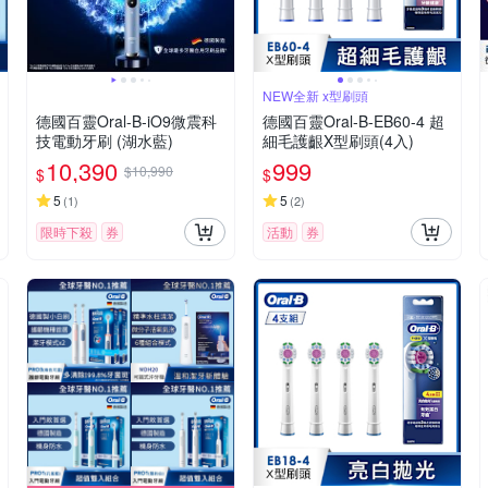
NEW全新 x型刷頭
德國百靈Oral-B-iO9微震科
德國百靈Oral-B-EB60-4 超
技電動牙刷 (湖水藍)
細毛護齦X型刷頭(4入)
10,390
999
$10,990
$
$
5
5
(
1
)
(
2
)
限時下殺
券
活動
券