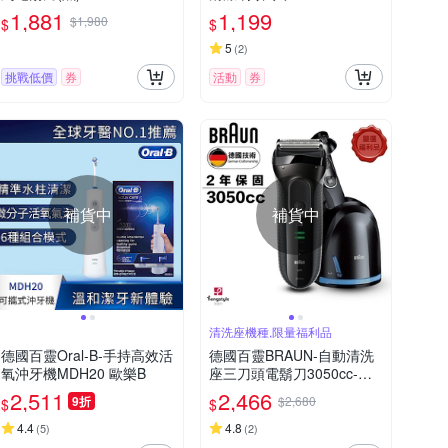
1,881
1,199
$1,980
$
$
5
(
2
)
挑戰低價
券
活動
券
補貨中
補貨中
清洗座機種,限量福利品
德國百靈Oral-B-手持高效活
德國百靈BRAUN-自動清洗
氧沖牙機MDH20 歐樂B
座三刀頭電鬍刀3050cc-福
利品
2,511
2,466
9折
$2,680
$
$
4.4
4.8
(
5
)
(
2
)