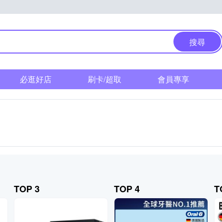
搜尋
必逛好店
刷卡/超取
會員專享
TOP 3
TOP 4
T