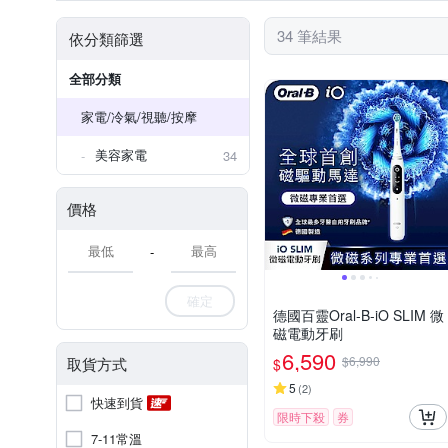
34 筆結果
依分類篩選
全部分類
家電/冷氣/視聽/按摩
美容家電
34
價格
-
確定
德國百靈Oral-B-iO SLIM 微
磁電動牙刷
6,590
$6,990
取貨方式
$
5
(
2
)
快速到貨
限時下殺
券
7-11常溫