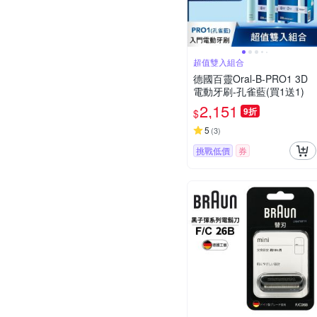
超值雙入組合
德國百靈Oral-B-PRO1 3D
電動牙刷-孔雀藍(買1送1)
2,151
9折
$
5
(
3
)
挑戰低價
券