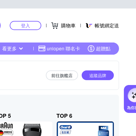
購物車
帳號綁定送
登入
看更多
uniopen 聯名卡
超贈點
前往旗艦店
追蹤品牌
OP 5
TOP 6
TOP