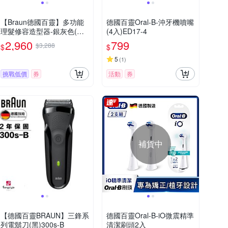
【Braun德國百靈】多功能
德國百靈Oral-B-沖牙機噴嘴
理髮修容造型器-銀灰色(MG
(4入)ED17-4
K5560)
2,960
799
$3,288
$
$
5
(
1
)
挑戰低價
券
活動
券
補貨中
【德國百靈BRAUN】三鋒系
德國百靈Oral-B-iO微震精準
列電鬍刀(黑)300s-B
清潔刷頭2入