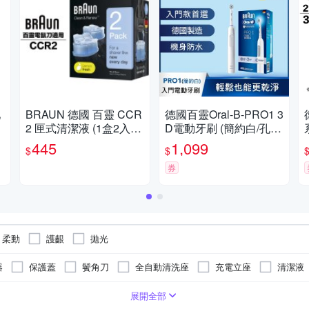
池
BRAUN 德國 百靈 CCR
德國百靈Oral-B-PRO1 3
3
2 匣式清潔液 (1盒2入
D電動牙刷 (簡約白/孔雀
裝)
藍)
445
1,099
$
$
券
柔動
護齦
拋光
器
保護蓋
鬢角刀
全自動清洗座
充電立座
清潔液
牙機/牙線機
刮除式
噴頭
展開全部