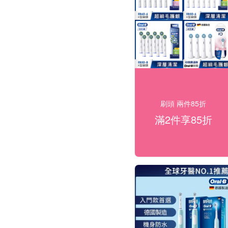
刷頭 兩件85折
滿2件享85折