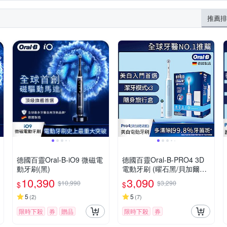
推薦排
德國百靈Oral-B-iO9 微磁電
德國百靈Oral-B-PRO4 3D
動牙刷(黑)
電動牙刷 (曜石黑/貝加爾湖
藍)
10,390
3,090
$10,990
$3,290
$
$
5
5
(
2
)
(
7
)
限時下殺
券
贈品
限時下殺
券