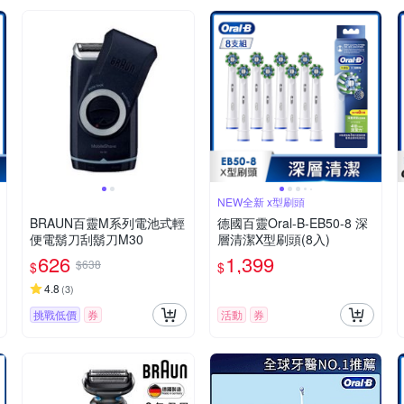
NEW全新 x型刷頭
BRAUN百靈M系列電池式輕
德國百靈Oral-B-EB50-8 深
便電鬍刀刮鬍刀M30
層清潔X型刷頭(8入)
626
1,399
$638
$
$
4.8
(
3
)
挑戰低價
券
活動
券