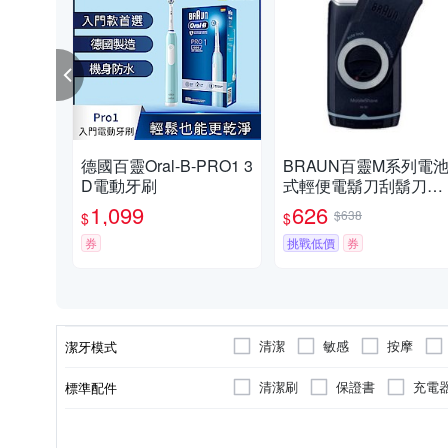
德國百靈Oral-B-PRO1 3
BRAUN百靈M系列電
D電動牙刷
式輕便電鬍刀刮鬍刀M
0
1,099
626
$638
$
$
券
挑戰低價
券
清潔
敏感
按摩
潔牙模式
清潔刷
保證書
充電
標準配件
牙刷刷頭
有國際電壓
充電式
成人
全機可水洗
無接點充電式
轉動式
無
沖
類型
顏色
國際電壓
電源類型
適用對象
防水性能