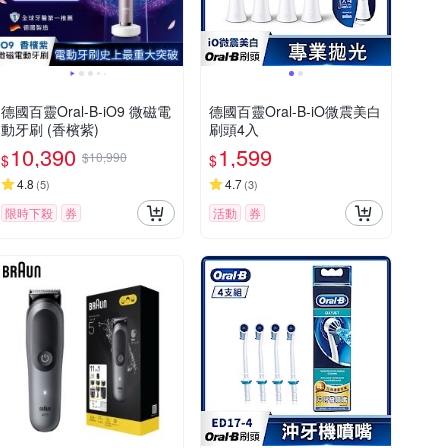
德國百靈Oral-B-iO9 微磁電
德國百靈Oral-B-iO微震美白
動牙刷 (香檳紫)
刷頭4入
10,390
1,599
$10,990
$
$
4.8
4.7
(
5
)
(
3
)
限時下殺
券
活動
券