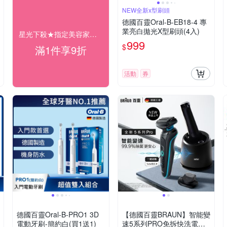
NEW全新x型刷頭
德國百靈Oral-B-EB18-4 專
業亮白拋光X型刷頭(4入)
星光下殺★指定美容家電9折
999
$
滿1件享9折
活動
券
德國百靈Oral-B-PRO1 3D
【德國百靈BRAUN】智能變
電動牙刷-簡約白(買1送1)
速5系列PRO免拆快洗電鬍