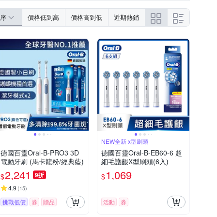
序
價格低到高
價格高到低
近期熱銷
NEW全新 x型刷頭
德國百靈Oral-B-PRO3 3D
德國百靈Oral-B-EB60-6 超
電動牙刷 (馬卡龍粉/經典藍)
細毛護齦X型刷頭(6入)
2,241
1,069
9折
$
$
4.9
(
15
)
挑戰低價
券
贈品
活動
券