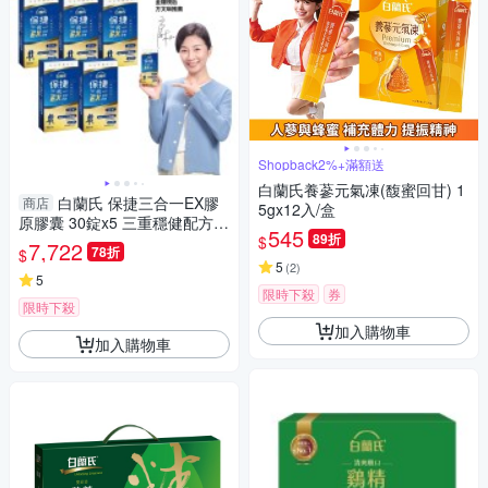
Shopback2%+滿額送
白蘭氏養蔘元氣凍(馥蜜回甘) 1
白蘭氏 保捷三合一EX膠
商店
5gx12入/盒
原膠囊 30錠x5 三重穩健配方
545
89折
$
有助步伐穩健有力量
7,722
78折
$
5
(
2
)
5
限時下殺
券
限時下殺
加入購物車
加入購物車