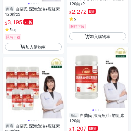
120錠x2
白蘭氏 深海魚油+蝦紅素
商店
2,272
8折
$
120錠x3
5
3,195
75折
$
限時下殺
5
(
4
)
加入購物車
限時下殺
加入購物車
白蘭氏 深海魚油+蝦紅素
商店
120錠
白蘭氏 深海魚油+蝦紅素
商店
1,207
85折
$