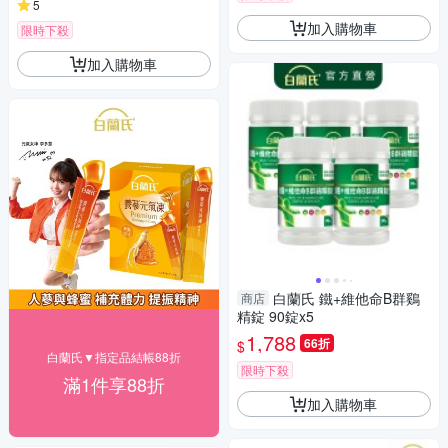
5
加入購物車
限時下殺
加入購物車
白蘭氏 鐵+維他命B群鷄
商店
精錠 90錠x5
1,788
66折
$
白蘭氏▼指定品結帳88折
限時下殺
滿1件享88折
加入購物車