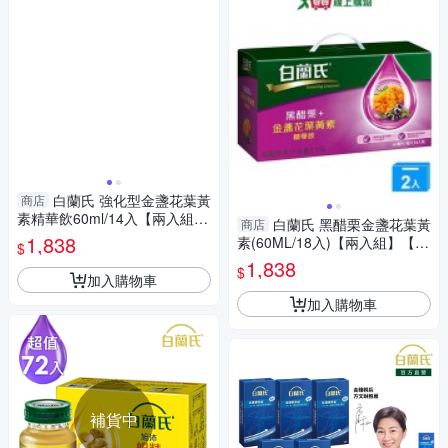
白蘭氏 強化型金盞花葉黃
商店
素精華飲60ml/14入【兩入組】
白蘭氏 黑醋栗金盞花葉黃
商店
【愛買】
1,838
素(60ML/18入)【兩入組】【愛
$
買】
1,838
$
加入購物車
加入購物車
補貨中