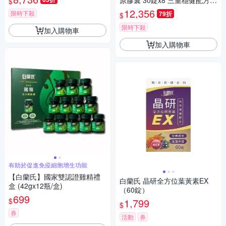
原膠囊 30錠x8 三重穩健配方
$
有助步伐穩健有力量
12,356
限時下殺
79折
$
限時下殺
加入購物車
加入購物車
有助於促進免疫細胞增生功能
【白蘭氏】國家雙認證雞精禮
白蘭氏 晶研全方位葉黃素EX
盒 (42gx12瓶/盒)
（60錠）
699
$
1,799
$
券
活動
券