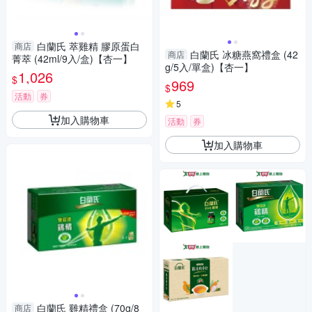
白蘭氏 萃雞精 膠原蛋白
商店
白蘭氏 冰糖燕窩禮盒 (42
商店
菁萃 (42ml/9入/盒)【杏一】
g/5入/單盒)【杏一】
1,026
$
969
$
活動
券
5
加入購物車
活動
券
加入購物車
白蘭氏 雞精禮盒 (70g/8
商店