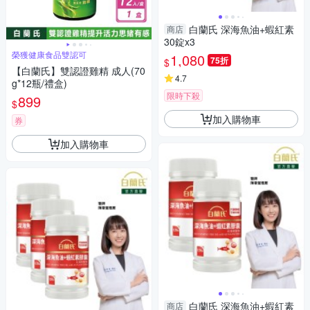
白蘭氏 深海魚油+蝦紅素
商店
30錠x3
榮獲健康食品雙認可
1,080
75折
$
【白蘭氏】雙認證雞精 成人(70
4.7
g*12瓶/禮盒)
限時下殺
899
$
加入購物車
券
加入購物車
白蘭氏 深海魚油+蝦紅素
商店