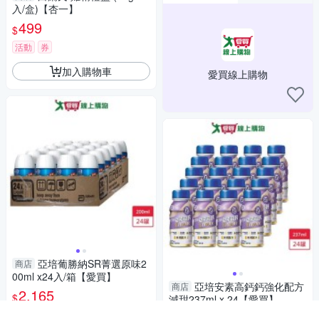
入/盒)【杏一】
499
$
活動
券
加入購物車
愛買線上購物
亞培葡勝納SR菁選原味2
商店
00ml x24入/箱【愛買】
亞培安素高鈣鈣強化配方
商店
2,165
$
減甜237ml x 24【愛買】
1,909