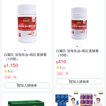
白蘭氏 深海魚油+蝦紅素膠囊
白蘭氏 深海魚油+蝦紅素膠囊
（30顆）
（120顆）
410
$
1,150
$
5
(
2
)
5
(
2
)
活動
券
活動
券
加入購物車
加入購物車