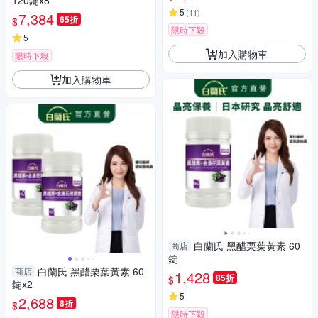
120錠x8
5
(
11
)
7,384
65折
$
限時下殺
5
加入購物車
限時下殺
加入購物車
白蘭氏 黑醋栗葉黃素 60
商店
錠
白蘭氏 黑醋栗葉黃素 60
商店
1,428
85折
$
錠x2
5
2,688
8折
$
限時下殺