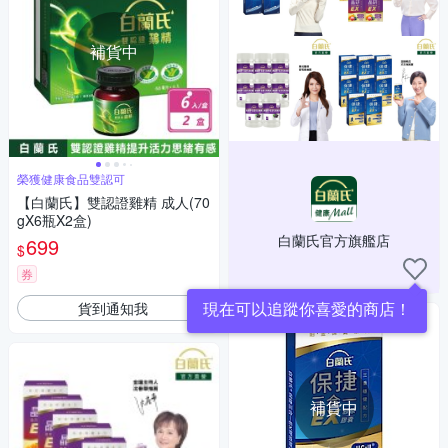
補貨中
榮獲健康食品雙認可
【白蘭氏】雙認證雞精 成人(70
gX6瓶X2盒)
白蘭氏官方旗艦店
699
$
券
現在可以追蹤你喜愛的商店！
貨到通知我
補貨中