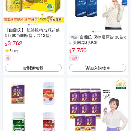
【白蘭氏】 旭沛蜆精72瓶超值
組 (60ml6瓶/盒，共12盒)
白蘭氏 保捷膠原錠 30錠x
商店
3,762
5 美國專利UCII
$
7,750
$
5
(
12
)
券
活動
貨到通知我
加入購物車