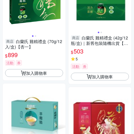
白蘭氏 雞精禮盒 (42g/12
商店
白蘭氏 雞精禮盒 (70g/12
商店
瓶/盒)｜新舊包裝隨機出貨【杏
入/盒)【杏一】
一】
503
$
899
$
5
活動
券
活動
券
加入購物車
加入購物車