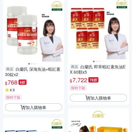
白蘭氏 即萃蝦紅素魚油E
商店
白蘭氏 深海魚油+蝦紅素
商店
X 60顆x5
30錠x2
7,722
78折
$
768
8折
$
限時下殺
4.9
限時下殺
加入購物車
加入購物車