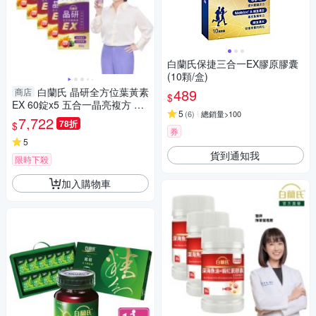
白蘭氏保捷三合一EX膠原膠囊
(10顆/盒)
白蘭氏 晶研全方位葉黃素
489
商店
$
EX 60錠x5 五合一晶亮複方 蝦
5
(
6
)
總銷量>100
紅素添加
7,722
78折
$
券
5
貨到通知我
限時下殺
加入購物車