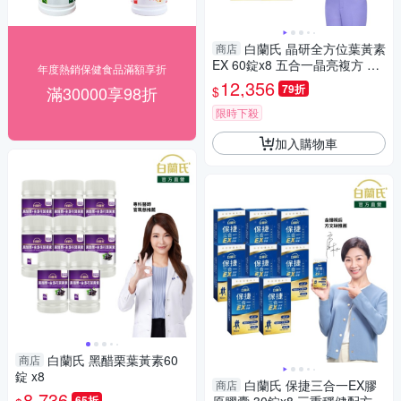
白蘭氏 晶研全方位葉黃素
商店
EX 60錠x8 五合一晶亮複方 蝦
年度熱銷保健食品滿額享折
紅素添加
12,356
79折
滿30000享98折
$
限時下殺
加入購物車
白蘭氏 黑醋栗葉黃素60
商店
錠 x8
白蘭氏 保捷三合一EX膠
商店
8,736
65折