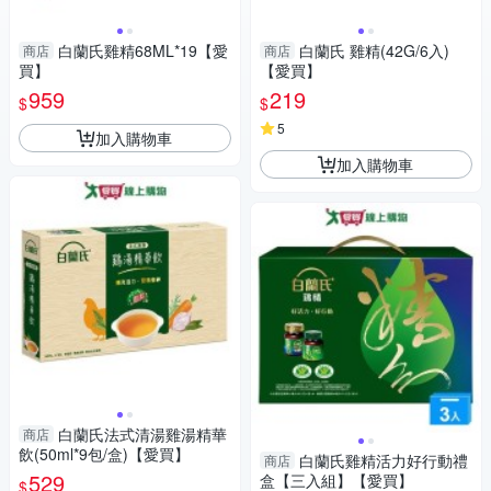
白蘭氏雞精68ML*19【愛
白蘭氏 雞精(42G/6入)
商店
商店
買】
【愛買】
959
219
$
$
5
加入購物車
加入購物車
白蘭氏法式清湯雞湯精華
商店
飲(50ml*9包/盒)【愛買】
白蘭氏雞精活力好行動禮
商店
529
盒【三入組】【愛買】
$