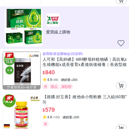
愛買線上購物
超商取貨送購物金(詳說明)
人可和【高鋅硒】48H酵母鋅植物硒｜高抗氧x
生殖機能x成長發育x產後病後補養｜長效型維
他命礦物質｜永豐集團
840
$
4.9
(
49
)
總銷量>200
券
贈品
滿額贈
【德國 好立善】維他命小熊軟糖 三入組(60顆*
3)
579
$
4.9
(
100
)
總銷量>200
券