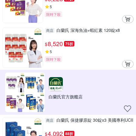
5
限時下殺
白蘭氏 深海魚油+蝦紅素 120錠x8
商店
8,520
$
75折
5
限時下殺
白蘭氏官方旗艦店
白蘭氏 保捷膠原錠 30錠x3 美國專利UCII
商店
4,092
$
88折