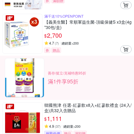
券
滿額贈
滿千送10%OPENPOINT
【義美生醫】常順軍益生菌-頂級保健S x3盒(4g
*30包/盒)
2,700
$
4.7
(
7
)
總銷量>200
券
贈品
善存/挺立/克補特惠95折
滿1件享95折
韓國熊津 任選-紅蔘飲x8入+紅蔘飲禮盒 (24入/
盒)共32入含贈品
1,111
$
4.9
(
37
)
總銷量>200
挑戰低價
贈品
滿額贈