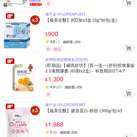
券
滿千送10%OPENPOINT
【義美生醫】鈣D加x3盒 (3g*30包/盒)
900
$
4.8
(
7
)
總銷量>200
券
贈品
超商取貨送購物金(詳說明)
(即期品)【威瑪舒培】(買一送一)舒利視增量版
2.0液態膠囊 (60顆x2盒)－有效期2027/4/7
1,300
$
4.9
(
27
)
總銷量>200
券
滿千送10%OPENPOINT
【義美生醫】膠原蛋白-粉狀 (300g/包)x3
1,688
$
5
(
5
)
總銷量>200