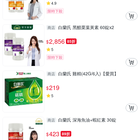
4.9
限時下殺
白蘭氏 黑醋栗葉黃素 60錠x2
商店
2,856
$
85折
5
限時下殺
白蘭氏 雞精(42G/6入)【愛買】
商店
219
$
5
白蘭氏 深海魚油+蝦紅素 30錠
商店
423
$
89折