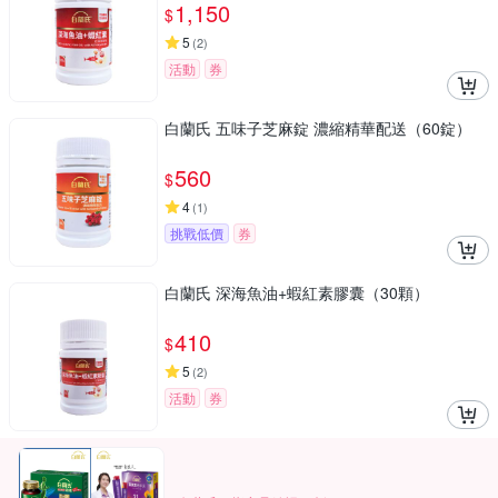
1,150
$
5
(
2
)
活動
券
白蘭氏 五味子芝麻錠 濃縮精華配送（60錠）
560
$
4
(
1
)
挑戰低價
券
白蘭氏 深海魚油+蝦紅素膠囊（30顆）
410
$
5
(
2
)
活動
券