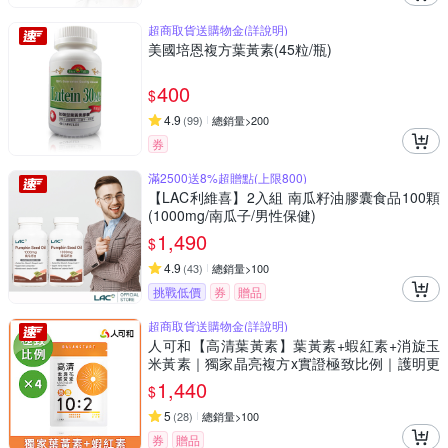
超商取貨送購物金(詳說明)
美國培恩複方葉黃素(45粒/瓶)
400
$
4.9
(
99
)
總銷量>200
券
滿2500送8%超贈點(上限800)
【LAC利維喜】2入組 南瓜籽油膠囊食品100顆
(1000mg/南瓜子/男性保健)
1,490
$
4.9
(
43
)
總銷量>100
挑戰低價
券
贈品
超商取貨送購物金(詳說明)
人可和【高清葉黃素】葉黃素+蝦紅素+消旋玉
米黃素｜獨家晶亮複方x實證極致比例｜護明更
勝超視王PPLS｜永豐集團
1,440
$
5
(
28
)
總銷量>100
券
贈品