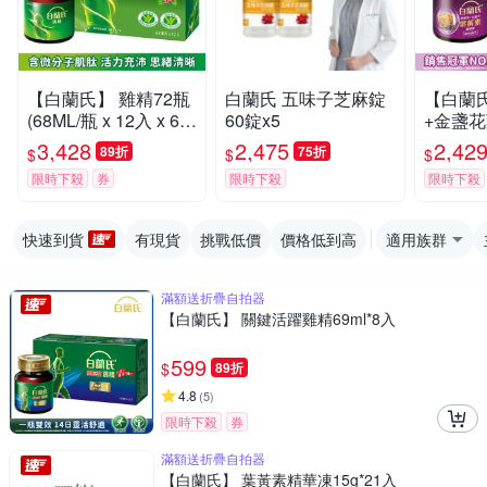
【白蘭氏】 雞精72瓶
白蘭氏 五味子芝麻錠
【白蘭
(68ML/瓶 x 12入 x 6
60錠x5
+金盞
盒)(健康食品雙認證
48入(60m
3,428
2,475
2,42
89折
75折
$
$
$
補充活力思緒)
盒)
限時下殺
券
限時下殺
限時下殺
快速到貨
有現貨
挑戰低價
價格低到高
適用族群
滿額送折疊自拍器
【白蘭氏】 關鍵活躍雞精69ml*8入
599
$
89折
4.8
(
5
)
限時下殺
券
滿額送折疊自拍器
【白蘭氏】 葉黃素精華凍15g*21入