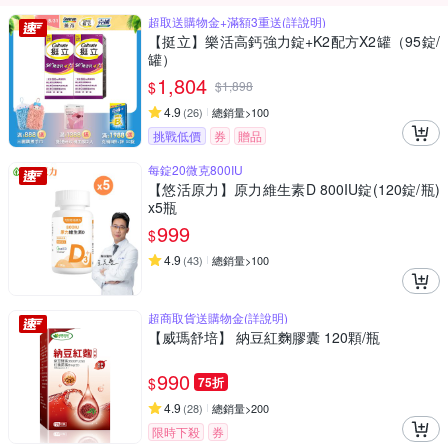
超取送購物金+滿額3重送(詳說明)
【挺立】樂活高鈣強力錠+K2配方X2罐（95錠/
罐）
1,804
$
$
1,898
4.9
(
26
)
總銷量>100
挑戰低價
券
贈品
每錠20微克800IU
【悠活原力】原力維生素D 800IU錠(120錠/瓶)
x5瓶
999
$
4.9
(
43
)
總銷量>100
超商取貨送購物金(詳說明)
【威瑪舒培】 納豆紅麴膠囊 120顆/瓶
990
$
75折
4.9
(
28
)
總銷量>200
限時下殺
券