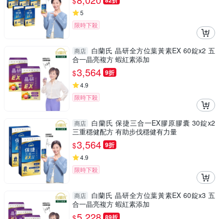
$
82折
5
限時下殺
白蘭氏 晶研全方位葉黃素EX 60錠x2 五
商店
合一晶亮複方 蝦紅素添加
3,564
$
9折
4.9
限時下殺
白蘭氏 保捷三合一EX膠原膠囊 30錠x2
商店
三重穩健配方 有助步伐穩健有力量
3,564
$
9折
4.9
限時下殺
白蘭氏 晶研全方位葉黃素EX 60錠x3 五
商店
合一晶亮複方 蝦紅素添加
5,228
$
89折