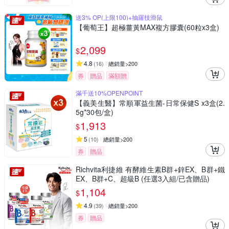
送3% OP(上限100)+抽羅技滑鼠
【葡萄王】超極薑黃MAX複方膠囊(60粒x3盒)
2,099
$
4.8
(
16
)
總銷量>200
券
贈品
滿額贈
滿千送10%OPENPOINT
【義美生醫】常順軍益生菌-日常保健S x3盒(2.
5g*30包/盒)
1,913
$
5
(
10
)
總銷量>200
券
贈品
Richvita利捷維 有酵維生素B群+鋅EX、B群+鐵
EX、B群+C、超級B (任選3入組/已含贈品)
1,104
$
4.9
(
39
)
總銷量>200
券
贈品