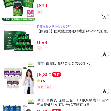
899
$
券
超商取貨送購物金(詳說明)
【白蘭氏】國家雙認證雞精禮盒 (42gx12瓶/盒)
699
$
券
白蘭氏 黑醋栗葉黃素60錠 x5
商店
6,300
$
75折
4.5
限時下殺
白蘭氏 保捷三合一EX膠原膠囊 30錠x5
商店
三重穩健配方 有助步伐穩健有力量
8,020