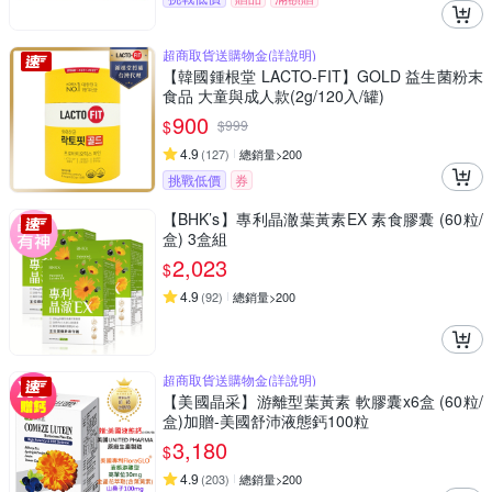
超商取貨送購物金(詳說明)
【韓國鍾根堂 LACTO-FIT】GOLD 益生菌粉末
食品 大童與成人款(2g/120入/罐)
900
$
$
999
4.9
(
127
)
總銷量>200
挑戰低價
券
【BHK’s】專利晶澈葉黃素EX 素食膠囊 (60粒/
盒) 3盒組
2,023
$
4.9
(
92
)
總銷量>200
超商取貨送購物金(詳說明)
【美國晶采】游離型葉黃素 軟膠囊x6盒 (60粒/
盒)加贈-美國舒沛液態鈣100粒
3,180
$
4.9
(
203
)
總銷量>200