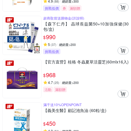
4.9
(
88
)
總銷量>300
挑戰低價
券
滿額贈
超商取貨送購物金(詳說明)
【森下仁丹】 晶球長益菌50+10加強保健(30
包/盒)
990
$
5
(
37
)
總銷量>200
挑戰低價
【官方直營】桂格 冬蟲夏草活靈芝(60mlx16入)
968
$
4.7
(
25
)
總銷量>200
活動
滿額贈
滿千送10%OPENPOINT
【義美生醫】顧記池魚油 (60粒/盒)
450
$
4.9