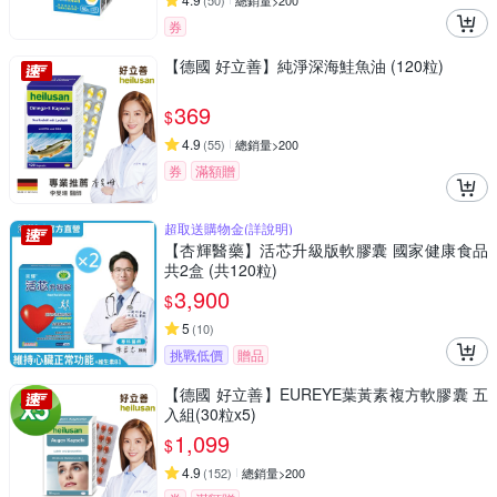
(
50
)
總銷量>200
券
【德國 好立善】純淨深海鮭魚油 (120粒)
369
$
4.9
(
55
)
總銷量>200
券
滿額贈
超取送購物金(詳說明)
【杏輝醫藥】活芯升級版軟膠囊 國家健康食品
共2盒 (共120粒)
3,900
$
5
(
10
)
挑戰低價
贈品
【德國 好立善】EUREYE葉黃素複方軟膠囊 五
入組(30粒x5)
1,099
$
4.9
(
152
)
總銷量>200