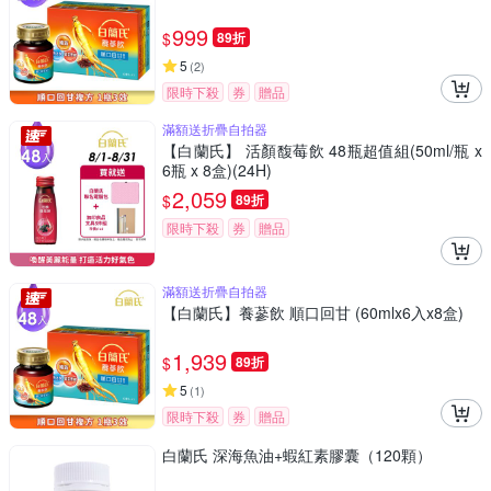
999
$
89折
5
(
2
)
限時下殺
券
贈品
滿額送折疊自拍器
【白蘭氏】 活顏馥莓飲 48瓶超值組(50ml/瓶 x
6瓶 x 8盒)(24H)
2,059
$
89折
限時下殺
券
贈品
滿額送折疊自拍器
【白蘭氏】養蔘飲 順口回甘 (60mlx6入x8盒)
1,939
$
89折
5
(
1
)
限時下殺
券
贈品
白蘭氏 深海魚油+蝦紅素膠囊（120顆）