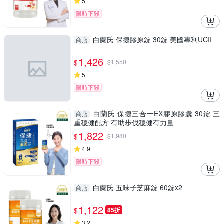
5
限時下殺
白蘭氏 保捷膠原錠 30錠 美國專利UCII
商店
1,426
$
$
1,550
5
限時下殺
白蘭氏 保捷三合一EX膠原膠囊 30錠 三
商店
重穩健配方 有助步伐穩健有力量
1,822
$
$
1,980
4.9
限時下殺
白蘭氏 五味子芝麻錠 60錠x2
商店
1,122
$
85折
3.2