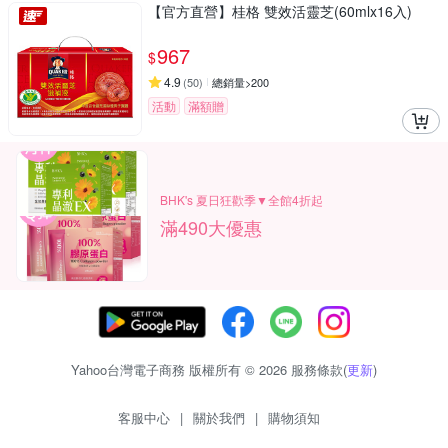
【官方直營】桂格 雙效活靈芝(60mlx16入)
967
$
4.9
(
50
)
總銷量>200
活動
滿額贈
BHK's 夏日狂歡季▼全館4折起
滿490大優惠
Yahoo台灣電子商務 版權所有 © 2026 服務條款(
更新
)
客服中心
|
關於我們
|
購物須知