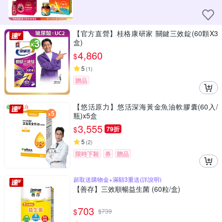
【官方直營】桂格康研家 關鍵三效錠(60顆X3
盒)
4,860
$
5
(
1
)
贈品
【悠活原力】悠活深海黃金魚油軟膠囊(60入/
瓶)x5盒
3,555
$
79折
5
(
2
)
限時下殺
券
贈品
超取送購物金+滿額3重送(詳說明)
【善存】三效順暢益生菌 (60粒/盒)
703
$
$
739