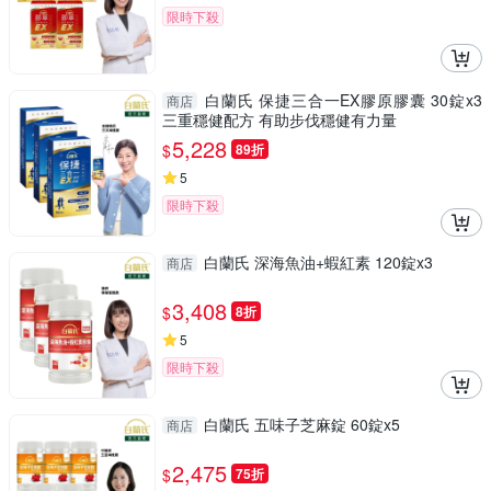
限時下殺
白蘭氏 保捷三合一EX膠原膠囊 30錠x3
商店
三重穩健配方 有助步伐穩健有力量
5,228
$
89折
5
限時下殺
白蘭氏 深海魚油+蝦紅素 120錠x3
商店
3,408
$
8折
5
限時下殺
白蘭氏 五味子芝麻錠 60錠x5
商店
2,475
$
75折