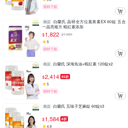
限時下殺
白蘭氏 晶研全方位葉黃素EX 60錠 五合
商店
一晶亮複方 蝦紅素添加
1,822
$
$
1,980
5
限時下殺
白蘭氏 深海魚油+蝦紅素 120錠x2
商店
2,414
$
85折
5
限時下殺
白蘭氏 五味子芝麻錠 60錠x3
商店
1,584
$
8折
4.9