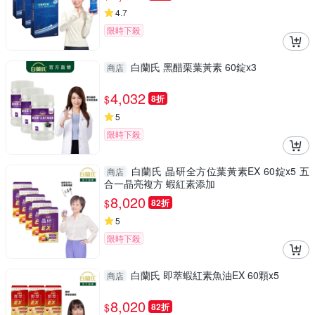
4.7
限時下殺
白蘭氏 黑醋栗葉黃素 60錠x3
商店
4,032
$
8折
5
限時下殺
白蘭氏 晶研全方位葉黃素EX 60錠x5 五
商店
合一晶亮複方 蝦紅素添加
8,020
$
82折
5
限時下殺
白蘭氏 即萃蝦紅素魚油EX 60顆x5
商店
8,020
$
82折