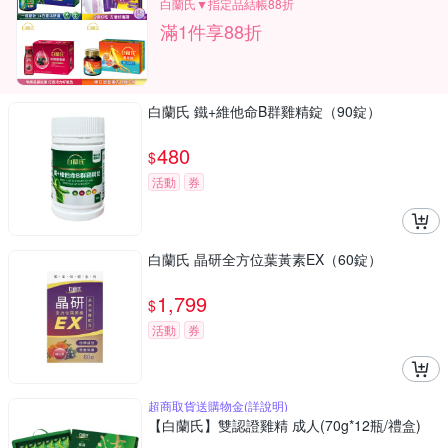
白蘭氏▼指定品結帳88折
滿1件享88折
白蘭氏 鐵+維他命B群雞精錠（90錠）
480
$
活動
券
白蘭氏 晶研全方位葉黃素EX（60錠）
1,799
$
活動
券
超商取貨送購物金(詳說明)
【白蘭氏】雙認證雞精 成人(70g*12瓶/禮盒)