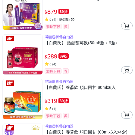
879
$
89折
5
(
4
)
總銷量>50
限時下殺
券
滿額送折疊自拍器
【白蘭氏】 活顏馥莓飲(50ml/瓶 x 6瓶)
289
$
89折
5
(
4
)
限時下殺
券
滿額送折疊自拍器
【白蘭氏】養蔘飲 順口回甘 60mlx6入
319
$
89折
5
(
1
)
限時下殺
券
滿額送折疊自拍器
【白蘭氏】養蔘飲 順口回甘 (60mlx6入x4盒)