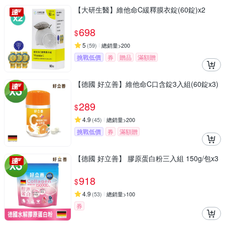
【大研生醫】維他命C緩釋膜衣錠(60錠)x2
698
$
5
(
59
)
總銷量>200
挑戰低價
券
贈品
滿額贈
【德國 好立善】維他命C口含錠3入組(60錠x3)
289
$
4.9
(
45
)
總銷量>200
挑戰低價
券
滿額贈
【德國 好立善】 膠原蛋白粉三入組 150g/包x3
918
$
4.9
(
53
)
總銷量>100
券