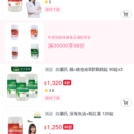
5
限時下殺
年度熱銷保健食品滿額享折
滿30000享98折
白蘭氏 鐵+維他命B群鷄精錠 90錠x3
商店
1,320
$
8折
4.8
限時下殺
白蘭氏 深海魚油+蝦紅素 120錠
商店
1,250
$
89折