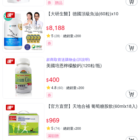
券
贈品
【大研生醫】德國頂級魚油(60粒)x10
8,188
$
5
(
28
)
總銷量>200
券
超商取貨送購物金(詳說明)
美國培恩檸檬酸鈣(120粒/瓶)
400
$
4.8
(
60
)
總銷量>200
券
【官方直營】天地合補 葡萄糖胺飲(60mlx18入)
969
$
5
(
74
)
總銷量>200
滿額贈