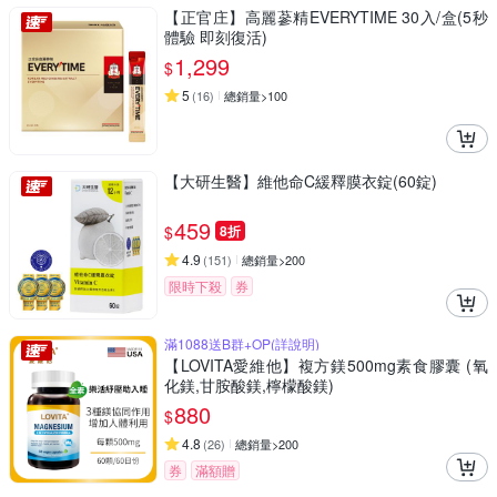
【正官庄】高麗蔘精EVERYTIME 30入/盒(5秒
體驗 即刻復活)
1,299
$
5
(
16
)
總銷量>100
【大研生醫】維他命C緩釋膜衣錠(60錠)
459
$
8折
4.9
(
151
)
總銷量>200
限時下殺
券
滿1088送B群+OP(詳說明)
【LOVITA愛維他】複方鎂500mg素食膠囊 (氧
化鎂,甘胺酸鎂,檸檬酸鎂)
880
$
4.8
(
26
)
總銷量>200
券
滿額贈