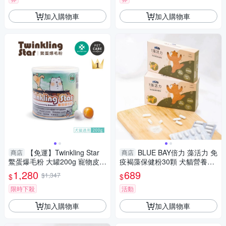
加入購物車
加入購物車
【免運】Twinkling Star
BLUE BAY倍力 藻活力 免
商店
商店
鱉蛋爆毛粉 大罐200g 寵物皮膚
疫褐藻保健粉30顆 犬貓營養品
保健專用 犬貓適用 『寵喵樂旗
『寵喵樂旗艦店』
1,280
689
$1,347
$
$
艦店』
限時下殺
活動
加入購物車
加入購物車