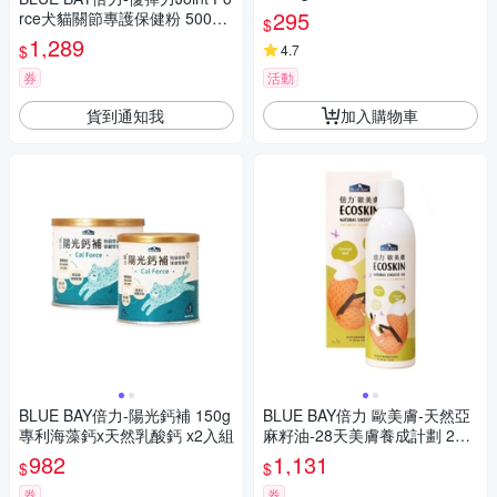
艦店』
295
rce犬貓關節專護保健粉 500毫
$
克/顆，60顆/包 犬貓適用
1,289
$
4.7
券
活動
貨到通知我
加入購物車
BLUE BAY倍力-陽光鈣補 150g
BLUE BAY倍力 歐美膚-天然亞
專利海藻鈣x天然乳酸鈣 x2入組
麻籽油-28天美膚養成計劃 250
ml/8.5oz x2入組
982
1,131
$
$
券
券