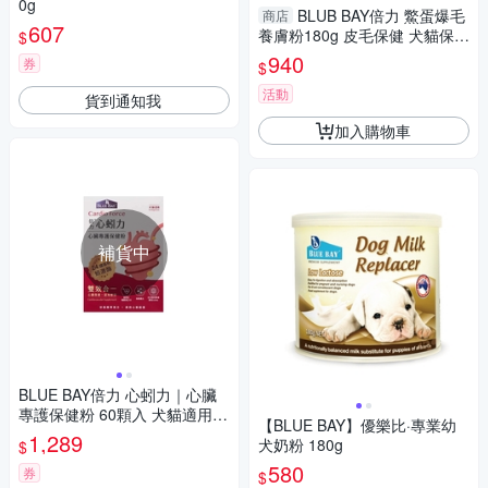
0g
BLUB BAY倍力 鱉蛋爆毛
商店
607
養膚粉180g 皮毛保健 犬貓保健
$
品『寵喵樂旗艦店』
940
券
$
活動
貨到通知我
加入購物車
補貨中
BLUE BAY倍力 心蚓力｜心臟
專護保健粉 60顆入 犬貓適用
【BLUE BAY】優樂比·專業幼
(效期2026/03)
1,289
犬奶粉 180g
$
580
券
$