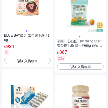
BLUE BAY倍力-鱉蛋爆毛粉 18
0g
【免運】Twinkling Star
商店
924
鱉蛋爆毛粉 隨手包60g 寵物皮
$
膚保健專用 犬貓適用 『寵喵樂
367
$
券
旗艦店』
活動
加入購物車
加入購物車