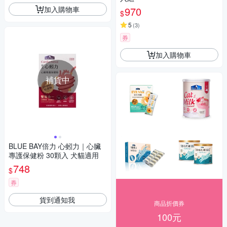
加入購物車
970
$
5
(
3
)
券
加入購物車
補貨中
BLUE BAY倍力 心蚓力｜心臟
專護保健粉 30顆入 犬貓適用
748
$
券
貨到通知我
商品折價券
100元