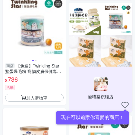
【免運】Twinkling Star
商店
鱉蛋爆毛粉 寵物皮膚保健專用
小罐100g 犬貓適用『寵喵樂旗
736
$
艦店』
活動
寵喵樂旗艦店
加入購物車
現在可以追蹤你喜愛的商店！