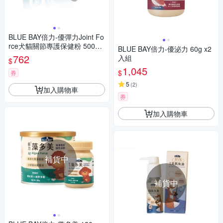
BLUE BAY倍力-優彈力Joint Fo
rce犬貓關節專護保健粉 500毫
BLUE BAY倍力-優泌力 60g x2
克/顆，30顆/包 犬貓適用
762
入組
$
1,045
$
券
5
(
2
)
加入購物車
券
加入購物車
補貨中
補貨中