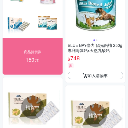
BLUE BAY倍力-陽光鈣補 250g
專利海藻鈣x天然乳酸鈣
商品折價券
748
150元
$
券
加入購物車
補貨中
補貨中