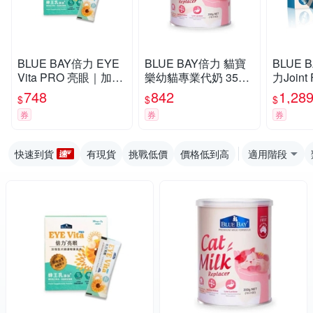
BLUE BAY倍力 EYE
BLUE BAY倍力 貓寶
BLUE 
Vita PRO 亮眼｜加強
樂幼貓專業代奶 350g
力Joint
型犬貓護眼葉黃素 30
(12.3OZ)
節專護保
748
842
1,28
$
$
$
bags x 2g 犬貓適用
克/顆，
券
券
券
適用
快速到貨
有現貨
挑戰低價
價格低到高
適用階段