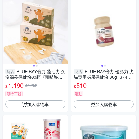
BLUE BAY倍力 藻活力 免
BLUE BAY倍力 優泌力 犬
商店
商店
疫褐藻保健粉60顆『寵喵樂旗
貓專用泌尿保健粉 60g (374顆
艦店』
蔓越莓精萃) 犬貓營養品『寵喵
1,190
510
$1,252
$
$
樂旗艦店』
限時下殺
活動
加入購物車
加入購物車