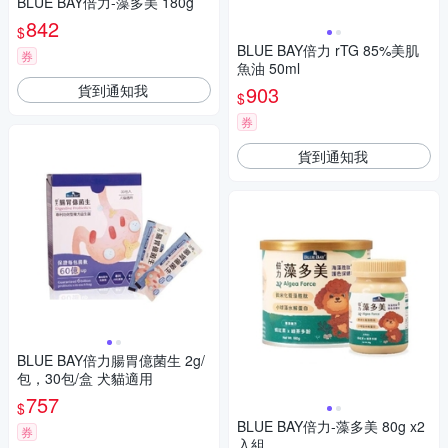
BLUE BAY倍力-藻多美 180g
842
$
BLUE BAY倍力 rTG 85%美肌
券
魚油 50ml
貨到通知我
903
$
券
貨到通知我
BLUE BAY倍力腸胃億菌生 2g/
包，30包/盒 犬貓適用
757
$
BLUE BAY倍力-藻多美 80g x2
券
入組