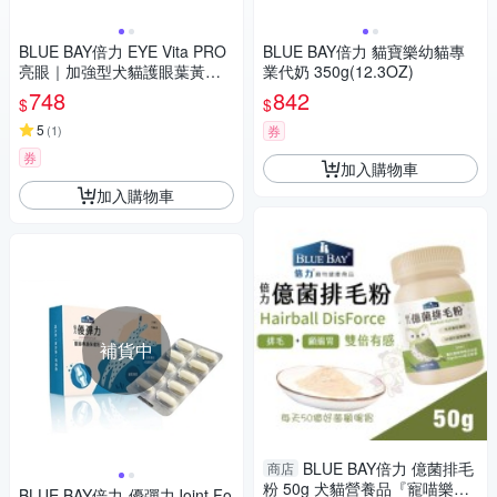
BLUE BAY倍力 EYE Vita PRO
BLUE BAY倍力 貓寶樂幼貓專
亮眼｜加強型犬貓護眼葉黃素 3
業代奶 350g(12.3OZ)
0bags x 2g 犬貓適用
748
842
$
$
5
(
1
)
券
券
加入購物車
加入購物車
補貨中
BLUE BAY倍力 億菌排毛
商店
粉 50g 犬貓營養品『寵喵樂旗
BLUE BAY倍力-優彈力Joint Fo