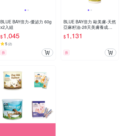
BLUE BAY倍力-優泌力 60g
BLUE BAY倍力 歐美膚-天然
x2入組
亞麻籽油-28天美膚養成計
劃 250ml/8.5oz x2入組
1,045
1,131
$
$
5
(
2
)
券
券