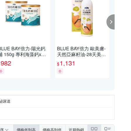
BLUE BAY倍力-陽光鈣
BLUE BAY倍力 歐美膚-
【免運
補 150g 專利海藻鈣x天
天然亞麻籽油-28天美膚
鱉蛋
然乳酸鈣 x2入組
養成計劃 250ml/8.5oz x
物皮
982
1,131
1,
$
$
$
2入組
用 
券
券
限時
泌尿道
序
價格低到高
價格高到低
近期熱銷