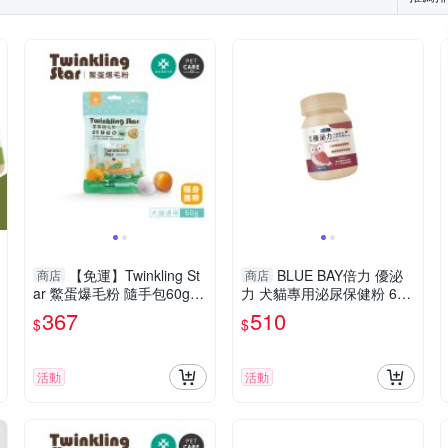
【免運】Twinkling St
BLUE BAY倍力 優泌
商店
商店
ar 鱉蛋爆毛粉 隨手包60g
力 犬貓專用泌尿保健粉 60g
寵物皮膚保健專用 犬貓適用
(374顆蔓越莓精萃) 犬貓營
367
510
$
$
『寵喵樂旗艦店』
養品『寵喵樂旗艦店』
活動
活動