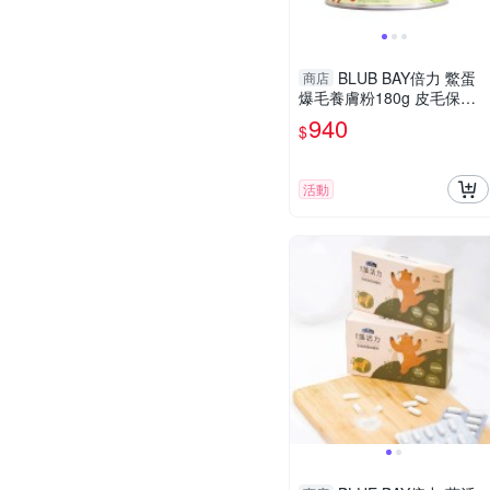
BLUB BAY倍力 鱉蛋
商店
爆毛養膚粉180g 皮毛保健
犬貓保健品『寵喵樂旗艦
940
$
店』
活動