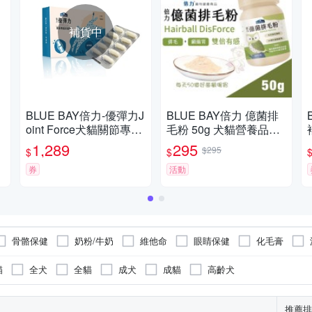
補貨中
BLUE BAY倍力-優彈力J
BLUE BAY倍力 億菌排
3
oint Force犬貓關節專護
毛粉 50g 犬貓營養品
保健粉 500毫克/顆，60
『寵喵樂旗艦店』
1,289
295
$295
$
$
顆/包 犬貓適用
券
活動
骨骼保健
奶粉/牛奶
維他命
眼睛保健
化毛膏
貓
全犬
全貓
成犬
成貓
高齡犬
推薦排