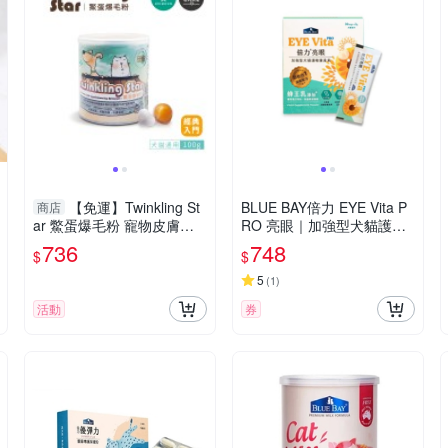
【免運】Twinkling St
BLUE BAY倍力 EYE Vita P
商店
ar 鱉蛋爆毛粉 寵物皮膚保
RO 亮眼｜加強型犬貓護眼
健專用 小罐100g 犬貓適用
葉黃素 30bags x 2g 犬貓適
736
748
$
$
『寵喵樂旗艦店』
用
5
(
1
)
活動
券