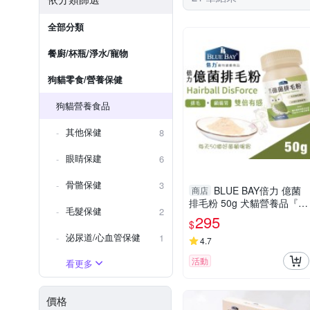
全部分類
餐廚/杯瓶/淨水/寵物
狗貓零食/營養保健
狗貓營養食品
其他保健
8
眼睛保建
6
骨骼保健
3
BLUE BAY倍力 億菌
商店
排毛粉 50g 犬貓營養品『寵
毛髮保健
2
喵樂旗艦店』
295
$
泌尿道/心血管保健
1
4.7
活動
看更多
價格