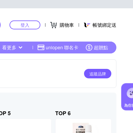
購物車
帳號綁定送
登入
看更多
uniopen 聯名卡
超贈點
追蹤品牌
OP 5
TOP 6
TOP