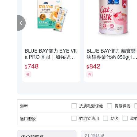
BLUE BAY倍力 EYE Vit
BLUE BAY倍力 貓寶樂
a PRO 亮眼｜加強型犬
幼貓專業代奶 350g(12.
貓護眼葉黃素 30bags x
OZ)
748
842
$
$
2g 犬貓適用
券
券
皮膚毛髮保健
胃腸保養
類型
貓狗皆適用
幼犬
幼
適用階段
21 筆結果
依分類篩選