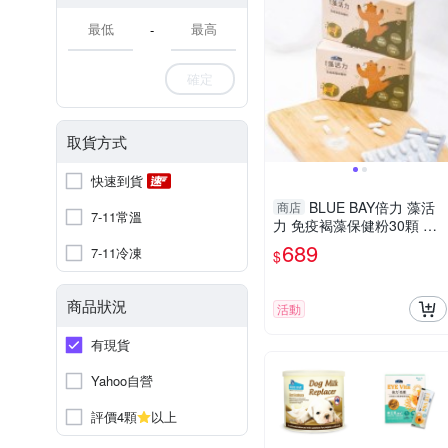
-
確定
取貨方式
快速到貨
BLUE BAY倍力 藻活
商店
7-11常溫
力 免疫褐藻保健粉30顆 犬
貓營養品『寵喵樂旗艦店』
689
7-11冷凍
$
商品狀況
活動
有現貨
Yahoo自營
評價4顆
以上