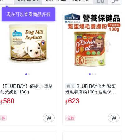
【BLUE BAY】優樂比·專業
BLUB BAY倍力 鱉蛋
商店
幼犬奶粉 180g
爆毛養膚粉100g 皮毛保健
犬貓保健品『寵喵樂旗艦
580
623
$
$
店』
券
活動