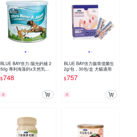
BLUE BAY倍力-陽光鈣補 2
BLUE BAY倍力腸胃億菌生
50g 專利海藻鈣x天然乳酸
2g/包，30包/盒 犬貓適用
鈣
748
757
$
$
券
券