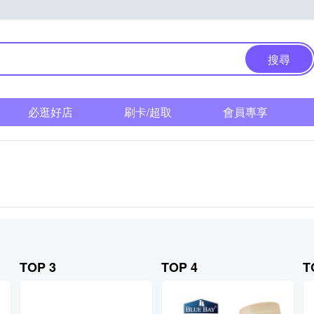
搜尋
必逛好店
刷卡/超取
會員專享
TOP 3
TOP 4
T