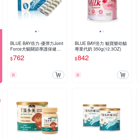
BLUE BAY倍力-優彈力Joint
BLUE BAY倍力 貓寶樂幼貓
Force犬貓關節專護保健粉
專業代奶 350g(12.3OZ)
500毫克/顆，30顆/包 犬貓
762
842
$
$
適用
券
券