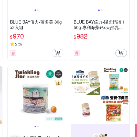
BLUE BAY倍力-藻多美 80g
BLUE BAY倍力-陽光鈣補 1
x2入組
50g 專利海藻鈣x天然乳酸
鈣 x2入組
970
982
$
$
5
(
3
)
券
券