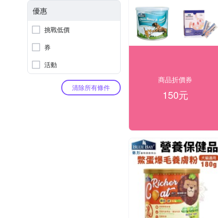
優惠
挑戰低價
券
活動
商品折價券
清除所有條件
150元