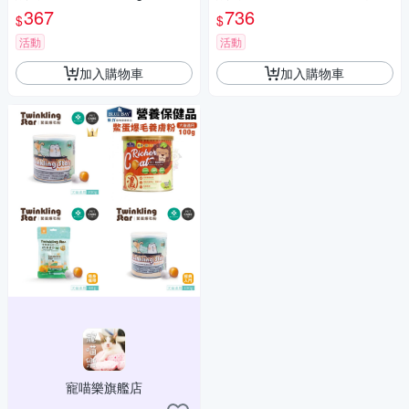
膚保健專用 犬貓適用 『寵喵樂
小罐100g 犬貓適用『寵喵樂旗
367
736
$
$
旗艦店』
艦店』
活動
活動
加入購物車
加入購物車
寵喵樂旗艦店