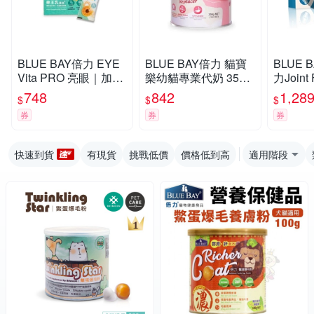
BLUE BAY倍力 EYE
BLUE BAY倍力 貓寶
BLUE 
Vita PRO 亮眼｜加強
樂幼貓專業代奶 350g
力Joint
型犬貓護眼葉黃素 30
(12.3OZ)
節專護保
748
842
1,28
$
$
$
bags x 2g 犬貓適用
克/顆，
券
券
券
適用
快速到貨
有現貨
挑戰低價
價格低到高
適用階段