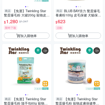
【免運】Twinkling Star
BLUB BAY倍力 鱉蛋爆毛
商店
商店
鱉蛋爆毛粉 大罐200g 寵物皮膚
養膚粉100g 皮毛保健 犬貓保健
保健專用 犬貓適用 『寵喵樂旗
品『寵喵樂旗艦店』
1,280
623
$1,347
$
$
艦店』
限時下殺
活動
加入購物車
加入購物車
【免運】Twinkling Star
【免運】Twinkling Star
商店
商店
鱉蛋爆毛粉 隨手包60g 寵物皮
鱉蛋爆毛粉 寵物皮膚保健專用