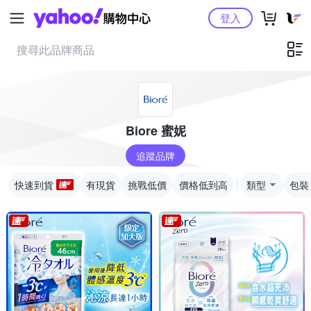
Yahoo購物中心
登入
Biore 蜜妮
追蹤品牌
快速到貨
有現貨
挑戰低價
價格低到高
類型
包裝