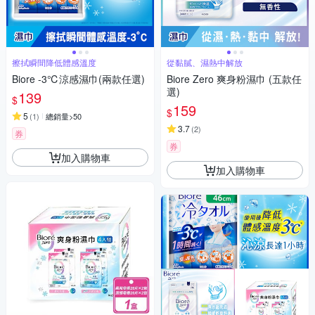
擦拭瞬間降低體感溫度
從黏膩、濕熱中解放
Biore -3℃涼感濕巾(兩款任選)
Biore Zero 爽身粉濕巾 (五款任
選)
139
$
159
$
5
(
1
)
總銷量>50
3.7
(
2
)
券
券
加入購物車
加入購物車