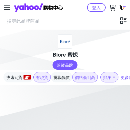
Yahoo購物中心
登入
Biore 蜜妮
追蹤品牌
快速到貨
有現貨
挑戰低價
價格低到高
排序
更多