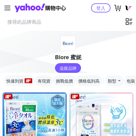
Yahoo購物中心
登入
Biore 蜜妮
追蹤品牌
快速到貨
有現貨
挑戰低價
價格低到高
類型
包裝