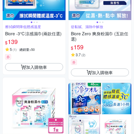
擦拭瞬間降低體感溫度
從黏膩、濕熱中解放
Biore -3℃涼感濕巾(兩款任選)
Biore Zero 爽身粉濕巾 (五款任
選)
139
$
159
$
5
(
1
)
總銷量>50
3.7
(
2
)
券
券
加入購物車
加入購物車