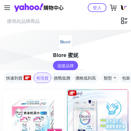
Yahoo購物中心
登入
Biore 蜜妮
追蹤品牌
快速到貨
有現貨
挑戰低價
價格低到高
類型
包裝