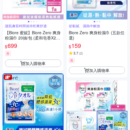
讓肌膚長時間保持乾爽舒適
從黏膩、濕熱中解放
【Biore 蜜妮】Biore Zero 爽身
Biore Zero 爽身粉濕巾 (五款任
粉濕巾 20抽/包 (柔和皂香X2包
選)
+涼感皂香X2包)
699
159
$
$
3.7
券
(
2
)
券
加入購物車
加入購物車