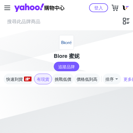
Yahoo購物中心
登入
Biore 蜜妮
追蹤品牌
快速到貨
有現貨
挑戰低價
價格低到高
排序
更多