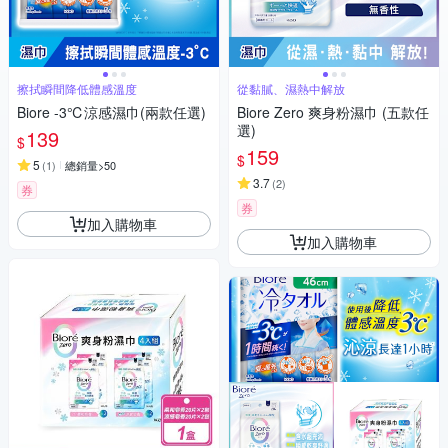
擦拭瞬間降低體感溫度
從黏膩、濕熱中解放
Biore -3℃涼感濕巾(兩款任選)
Biore Zero 爽身粉濕巾 (五款任
選)
139
$
159
$
5
(
1
)
總銷量>50
3.7
(
2
)
券
券
加入購物車
加入購物車