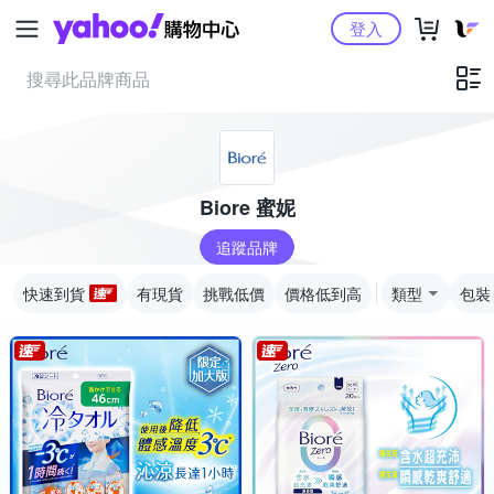
Yahoo購物中心
登入
Biore 蜜妮
追蹤品牌
快速到貨
有現貨
挑戰低價
價格低到高
類型
包裝