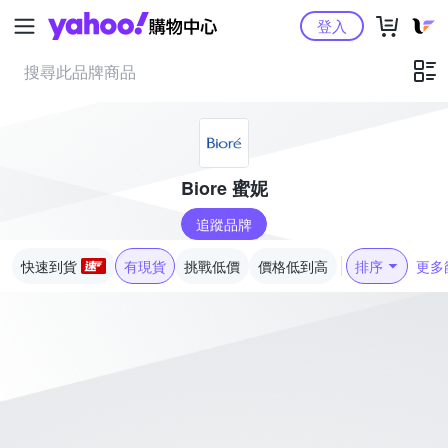
Yahoo購物中心
登入
Biore 蜜妮
追蹤品牌
快速到貨
有現貨
挑戰低價
價格低到高
排序
更多