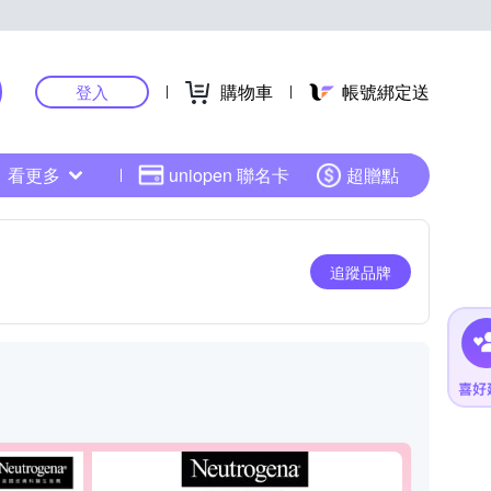
購物車
帳號綁定送
登入
看更多
uniopen 聯名卡
超贈點
追蹤品牌