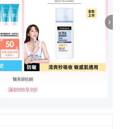
醫美節狂銷
滿$999享9折