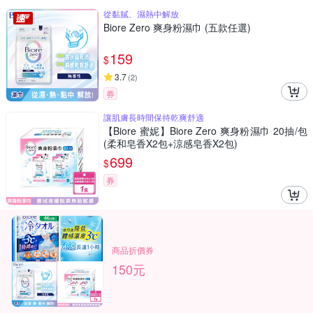
從黏膩、濕熱中解放
Biore Zero 爽身粉濕巾 (五款任選)
159
$
3.7
(
2
)
券
讓肌膚長時間保持乾爽舒適
【Biore 蜜妮】Biore Zero 爽身粉濕巾 20抽/包
(柔和皂香X2包+涼感皂香X2包)
699
$
券
商品折價券
150元