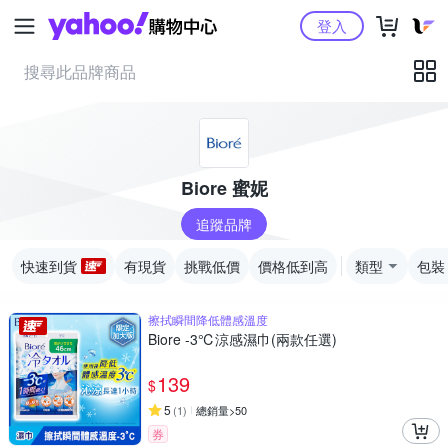
Yahoo購物中心
登入
Biore 蜜妮
追蹤品牌
快速到貨
有現貨
挑戰低價
價格低到高
類型
包裝
擦拭瞬間降低體感溫度
Biore -3℃涼感濕巾(兩款任選)
139
$
5
(
1
)
總銷量>50
券