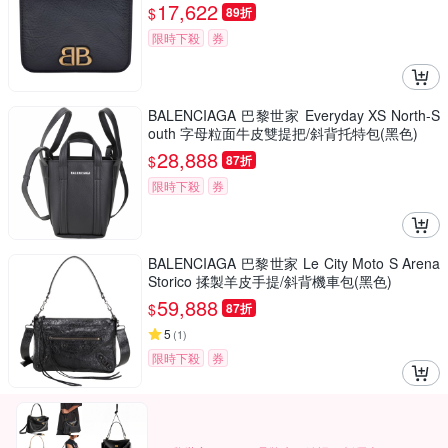
17,622
$
89折
限時下殺
券
BALENCIAGA 巴黎世家 Everyday XS North-S
outh 字母粒面牛皮雙提把/斜背托特包(黑色)
28,888
$
87折
限時下殺
券
BALENCIAGA 巴黎世家 Le City Moto S Arena
Storico 揉製羊皮手提/斜背機車包(黑色)
59,888
$
87折
5
(
1
)
限時下殺
券