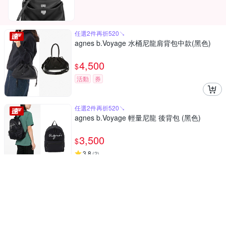
任選2件再折520↘
agnes b.Voyage 水桶尼龍肩背包中款(黑色)
4,500
$
活動
券
任選2件再折520↘
agnes b.Voyage 輕量尼龍 後背包 (黑色)
3,500
$
3.8
(
2
)
活動
券
送禮不遲到31折起
sport b.恐龍印花短袖上衣(女/多款)
1,400
$