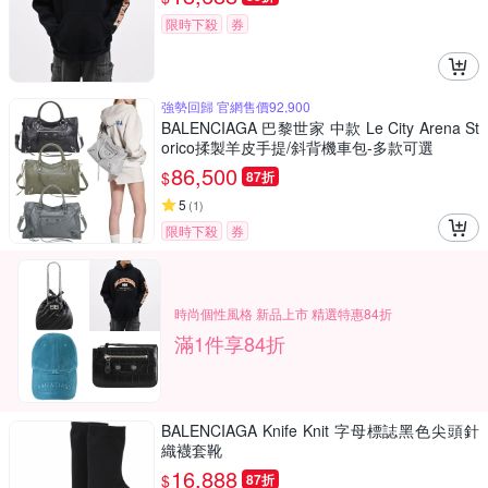
限時下殺
券
強勢回歸 官網售價92,900
BALENCIAGA 巴黎世家 中款 Le City Arena St
orico揉製羊皮手提/斜背機車包-多款可選
86,500
$
87折
5
(
1
)
限時下殺
券
時尚個性風格 新品上市 精選特惠84折
滿1件享84折
BALENCIAGA Knife Knit 字母標誌黑色尖頭針
織襪套靴
16,888
$
87折