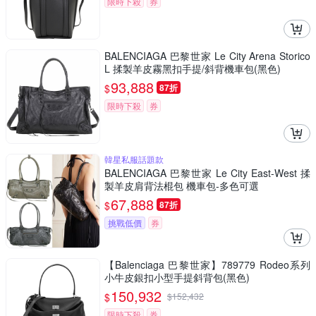
限時下殺
券
BALENCIAGA 巴黎世家 Le City Arena Storico
L 揉製羊皮霧黑扣手提/斜背機車包(黑色)
93,888
$
87折
限時下殺
券
韓星私服話題款
BALENCIAGA 巴黎世家 Le City East-West 揉
製羊皮肩背法棍包 機車包-多色可選
67,888
$
87折
挑戰低價
券
【Balenciaga 巴黎世家】789779 Rodeo系列
小牛皮銀扣小型手提斜背包(黑色)
150,932
$
$
152,432
限時下殺
券