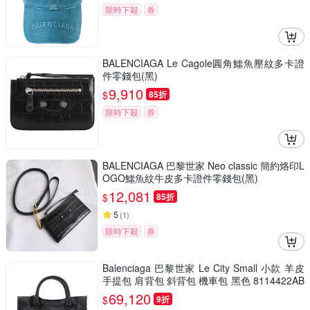
限時下殺
券
BALENCIAGA Le Cagole圓角鱷魚壓紋多卡證
件零錢包(黑)
9,910
$
85折
限時下殺
券
BALENCIAGA 巴黎世家 Neo classic 簡約烙印L
OGO鱷魚紋牛皮多卡證件零錢包(黑)
12,081
$
85折
5
(
1
)
限時下殺
券
Balenciaga 巴黎世家 Le City Small 小款 羊皮
手提包 肩背包 斜背包 機車包 黑色 8114422AB
EK1000
69,120
$
9折