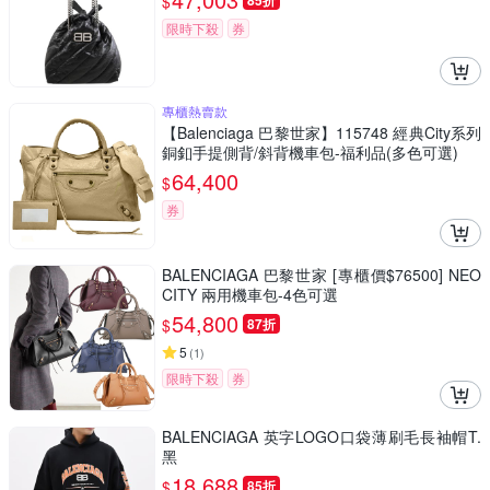
$
85折
限時下殺
券
專櫃熱賣款
【Balenciaga 巴黎世家】115748 經典City系列
銅釦手提側背/斜背機車包-福利品(多色可選)
64,400
$
券
BALENCIAGA 巴黎世家 [專櫃價$76500] NEO
CITY 兩用機車包-4色可選
54,800
$
87折
5
(
1
)
限時下殺
券
BALENCIAGA 英字LOGO口袋薄刷毛長袖帽T.
黑
18,688
$
85折