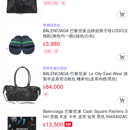
限時下殺
券
專櫃熱賣款
BALENCIAGA 巴黎世家品牌經典字母LOGO涼
拖鞋(兩色均一價)(綠色/白色)
3,980
$
活動
券
韓星私服話題款
BALENCIAGA 巴黎世家 Le City East-West 揉
製羊皮肩背法棍包 機車包(皮革內標/黑色)
84,000
$
券
Balenciaga 巴黎世家 Cash Square Painters S
hirt 塗鴉 羊皮 卡夾 皮夾 短夾 黑色 5945492AC
JM8486
13,500
$
9折