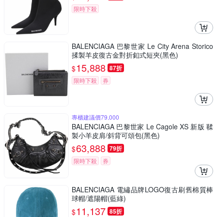
限時下殺
BALENCIAGA 巴黎世家 Le City Arena Storico
揉製羊皮復古金對折釦式短夾(黑色)
15,888
$
87折
限時下殺
券
專櫃建議價79,000
BALENCIAGA 巴黎世家 Le Cagole XS 新版 鞣
製小羊皮肩/斜背可頌包(黑色)
63,888
$
79折
限時下殺
券
BALENCIAGA 電繡品牌LOGO復古刷舊棉質棒
球帽/遮陽帽(藍綠)
11,137
$
85折