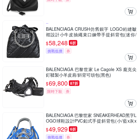
--
BALENCIAGA CRUSH仿舊銀字 LOGO絎縫皺
褶設計小牛皮抽繩束口鍊帶手提斜背包(迷你/
黑)
58,248
$
6折
挑戰低價
券
BALENCIAGA 巴黎世家 Le Cagole XS 龐克尖
釘鞣製小羊皮肩/斜背可頌包(黑色)
69,800
$
87折
限時下殺
券
BALENCIAGA 巴黎世家 SNEAKERHEAD黑字L
OGO球鞋設計PVC釦式手提斜背包(小/藍x灰x
白)
49,929
$
6折
挑戰低價
券