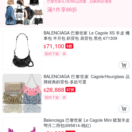
巴黎世家xLOEWE品牌慶，結帳86折優惠
滿1件享86折
BALENCIAGA 巴黎世家 Le Cagole XS 羊皮 機
車包 半月包 斜背包 肩背包 黑色 671309
71,100
$
9折
限時下殺
券
BALENCIAGA 巴黎世家 Cagole/Hourglass 品
牌經典斜背包-多款可選
28,888
$
87折
限時下殺
券
Balenciaga 巴黎世家 Le Cagole Mini 鞣製羊皮
彎月二用包(695814-桃紅)