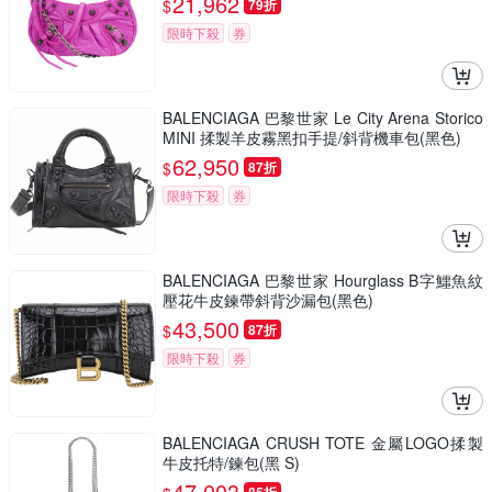
21,962
$
79折
限時下殺
券
BALENCIAGA 巴黎世家 Le City Arena Storico
MINI 揉製羊皮霧黑扣手提/斜背機車包(黑色)
62,950
$
87折
限時下殺
券
BALENCIAGA 巴黎世家 Hourglass B字鱷魚紋
壓花牛皮鍊帶斜背沙漏包(黑色)
43,500
$
87折
限時下殺
券
BALENCIAGA CRUSH TOTE 金屬LOGO揉製
牛皮托特/鍊包(黑 S)
47,003