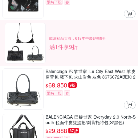
限時下殺
券
歐洲精品大牌，618年中慶結帳9折
滿1件享9折
Balenciaga 巴黎世家 Le City East West 羊皮
肩背包 腋下包 火山岩色 灰色 8676672ABEK12
51
68,850
$
9折
限時下殺
券
BALENCIAGA 巴黎世家 Everyday 2.0 North-S
outh 粒面牛皮雙提把/斜背托特包(S/黑色)
29,888
$
87折