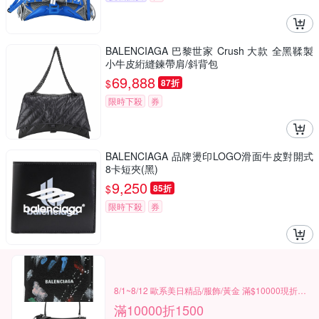
BALENCIAGA 巴黎世家 Crush 大款 全黑鞣製
小牛皮絎縫鍊帶肩/斜背包
69,888
$
87折
限時下殺
券
BALENCIAGA 品牌燙印LOGO滑面牛皮對開式
8卡短夾(黑)
9,250
$
85折
限時下殺
券
8/1~8/12 歐系美日精品/服飾/黃金 滿$10000現折1500
滿10000折1500