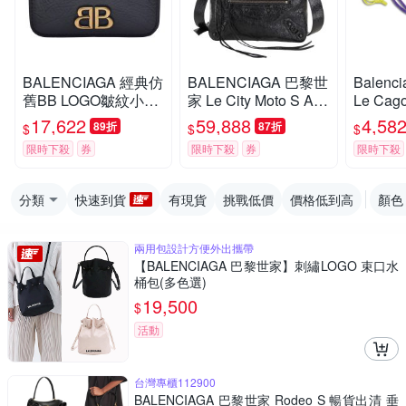
BALENCIAGA 經典仿
BALENCIAGA 巴黎世
Balen
舊BB LOGO皺紋小羊
家 Le City Moto S Are
Le Ca
皮暗扣對折短夾(黑色)
na Storico 揉製羊皮手
釘拉鍊零
17,622
59,888
4,58
89折
87折
$
$
$
提/斜背機車包(黑色)
限時下殺
券
限時下殺
券
限時下殺
分類
快速到貨
有現貨
挑戰低價
價格低到高
顏色
兩用包設計方便外出攜帶
【BALENCIAGA 巴黎世家】刺繡LOGO 束口水
桶包(多色選)
19,500
$
活動
台灣專櫃112900
BALENCIAGA 巴黎世家 Rodeo S 暢貨出清 垂