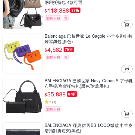
兩用托特包-4款可選
118,888
$
87折
限時下殺
券
Balenciaga 巴黎世家 Le Cagole 小羊皮鉚釘拉
鍊零錢包(多色)
4,582
$
79折
限時下殺
券
BALENCIAGA 巴黎世家 Navy Cabas S 字母帆
布手提/肩背托特包(黑色/附萬用包)
35,888
$
87折
5
(
1
)
限時下殺
BALENCIAGA 經典仿舊BB LOGO皺紋小羊皮
暗扣對折短夾(黑色)