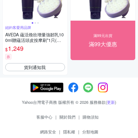
紐約客愛用品牌
AVEDA 蘊活煥欣增量強韌乳10
滿99元出貨
0ml贈蘊活頭皮按摩刷*1只(附A
滿99大優惠
VEDA束口袋)(正統公司貨)-即
1,249
$
期良品
券
貨到通知我
Yahoo台灣電子商務 版權所有 © 2026 服務條款(
更新
)
客服中心
|
關於我們
|
購物須知
網路安全
|
隱私權
|
分類地圖