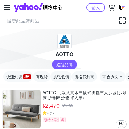
Yahoo購物中心
登入
AOTTO
追蹤品牌
快速到貨
有現貨
挑戰低價
價格低到高
可否拆洗
AOTTO 北歐風實木三段式折疊三人沙發(沙發
床 折疊床 沙發 單人床)
2,470
$
$
2,480
5
(
1
)
限時下殺
券