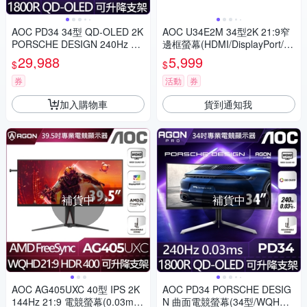
AOC PD34 34型 QD-OLED 2K
AOC U34E2M 34型2K 21:9窄
PORSCHE DESIGN 240Hz 曲
邊框螢幕(HDMI/DisplayPort/1
面電競螢幕(0.03ms/HDMI/HD
ms)
29,988
5,999
$
$
R/可調升降支架)
券
活動
券
加入購物車
貨到通知我
補貨中
補貨中
AOC AG405UXC 40型 IPS 2K
AOC PD34 PORSCHE DESIG
144Hz 21:9 電競螢幕(0.03ms/
N 曲面電競螢幕(34型/WQHD/