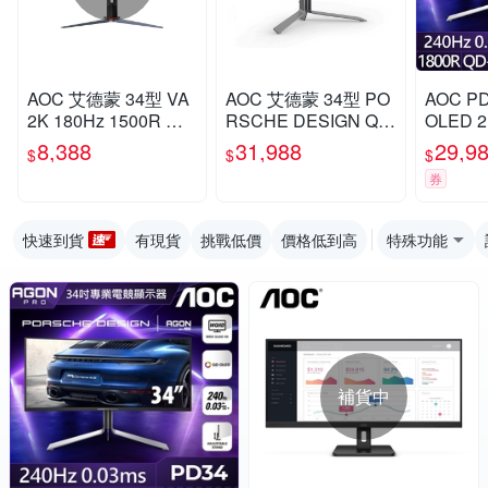
AOC 艾德蒙 34型 VA
AOC 艾德蒙 34型 PO
AOC PD
2K 180Hz 1500R 曲
RSCHE DESIGN QD
OLED 
面電競螢幕 CU34G2
-OLED(21:9) 曲面電
DESIG
8,388
31,988
29,9
$
$
$
XP
競液晶顯示器 PD34
電競螢幕(
券
MI/H
架)
快速到貨
有現貨
挑戰低價
價格低到高
特殊功能
補貨中