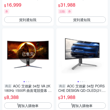
HDMI/HDR/可調升降支架/內建
HDR/240Hz/0.03ms/QD-OLE
16,999
31,988
$
$
喇叭)
D)
券
活動
券
貨到通知我
貨到通知我
已售完
AOC 艾德蒙 34型 VA 2K
AOC 艾德蒙 34型 PORS
商店
商店
180Hz 1500R 曲面電競螢幕 C
CHE DESIGN QD-OLED(21:9)
U34G2XP
曲面電競液晶顯示器 PD34
8,388
31,988
$
$
加入購物車
加入購物車