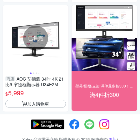
已售完
AOC 艾德蒙 34吋 4K 21
商店
比9 窄邊框顯示器 U34E2M
螢幕/掛燈/支架 滿件最多折300！(宅配)
5,999
滿4件折300
$
加入購物車
Yahoo台灣電子商務 版權所有 © 2026 服務條款(
更新
)