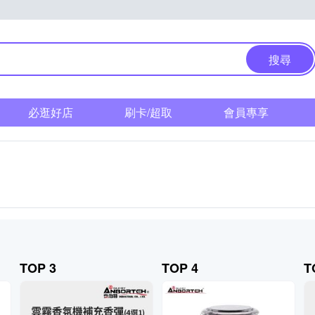
搜尋
必逛好店
刷卡/超取
會員專享
TOP 3
TOP 4
T