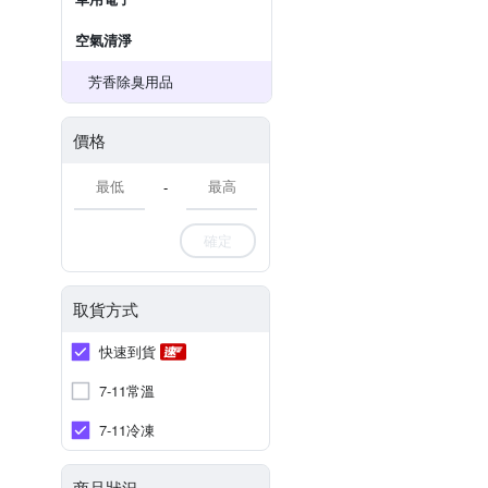
空氣清淨
芳香除臭用品
價格
-
確定
取貨方式
快速到貨
7-11常溫
7-11冷凍
商品狀況