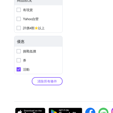
有現貨
Yahoo自營
評價4顆
以上
優惠
挑戰低價
券
活動
清除所有條件