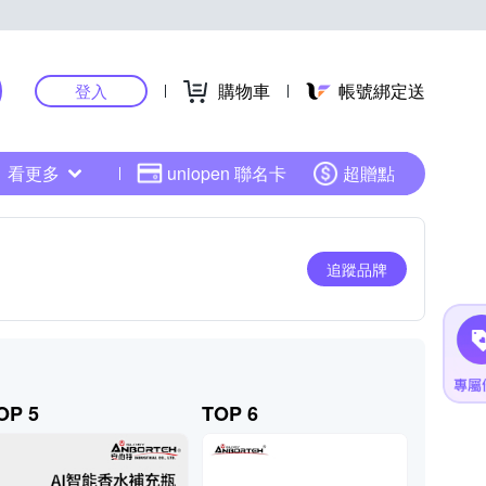
購物車
帳號綁定送
登入
看更多
uniopen 聯名卡
超贈點
追蹤品牌
OP 5
TOP 6
TOP