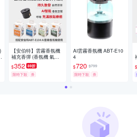
)
【安伯特】雲霧香氛機
AI雲霧香氛機 ABT-E10
補充香彈 (香氛機 氣氛
4
燈)
352
720
89折
$799
$
$
限時下殺
券
限時下殺
券