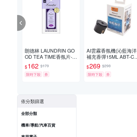
朗德林 LAUNDRIN GO
AI雲霧香氛機(沁藍海洋
OD TEA TIME香氛片-伯
補充香彈15ML ABT-C0
爵茶香(1入)
10
162
269
$179
$298
$
$
限時下殺
券
限時下殺
券
依分類篩選
全部分類
機車/導航/汽車百貨
車用電子