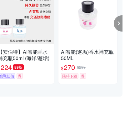
【安伯特】AI智能香水
AI智能(邂垢)香水補充瓶
AI
補充瓶50ml (海洋/邂垢)
50ML
補充香彈
11
224
270
2
89折
$299
$
$
$
挑戰低價
券
限時下殺
券
限時