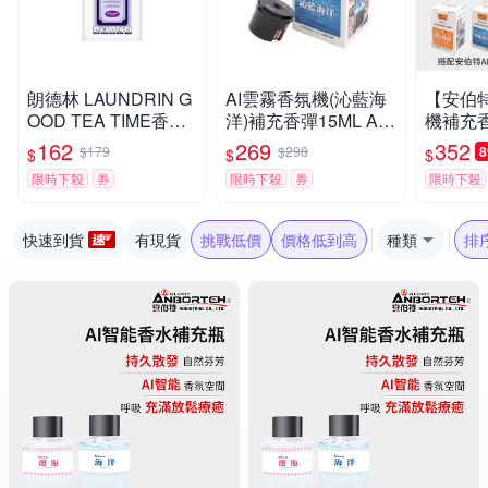
朗德林 LAUNDRIN G
AI雲霧香氛機(沁藍海
【安伯
OOD TEA TIME香氛
洋)補充香彈15ML AB
機補充香
片-伯爵茶香(1入)
T-C010
氣氛燈)
162
269
352
$179
$298
$
$
$
限時下殺
券
限時下殺
券
限時下殺
快速到貨
有現貨
挑戰低價
價格低到高
種類
排