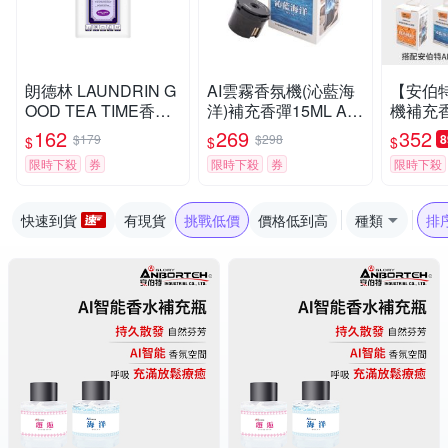
朗德林 LAUNDRIN G
AI雲霧香氛機(沁藍海
【安伯
OOD TEA TIME香氛
洋)補充香彈15ML AB
機補充香
片-伯爵茶香(1入)
T-C010
氣氛燈)
162
269
352
$179
$298
$
$
$
限時下殺
券
限時下殺
券
限時下殺
快速到貨
有現貨
挑戰低價
價格低到高
種類
排