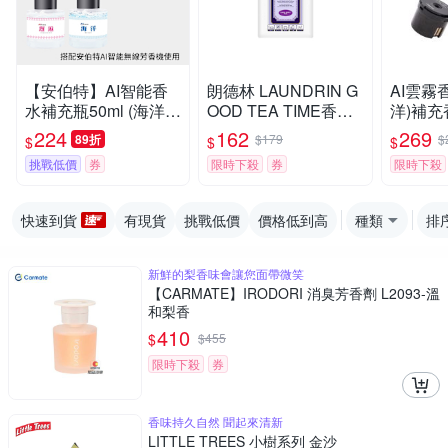
【安伯特】AI智能香
朗德林 LAUNDRIN G
AI雲霧
水補充瓶50ml (海洋/
OOD TEA TIME香氛
洋)補充香
邂垢)
片-伯爵茶香(1入)
T-C010
224
162
269
89折
$179
$
$
$
$
挑戰低價
券
限時下殺
券
限時下殺
快速到貨
有現貨
挑戰低價
價格低到高
種類
排
新鮮的梨香味會讓您面帶微笑
【CARMATE】IRODORI 消臭芳香劑 L2093-溫
和梨香
410
$
$
455
限時下殺
券
香味持久自然 聞起來清新
LITTLE TREES 小樹系列 金沙