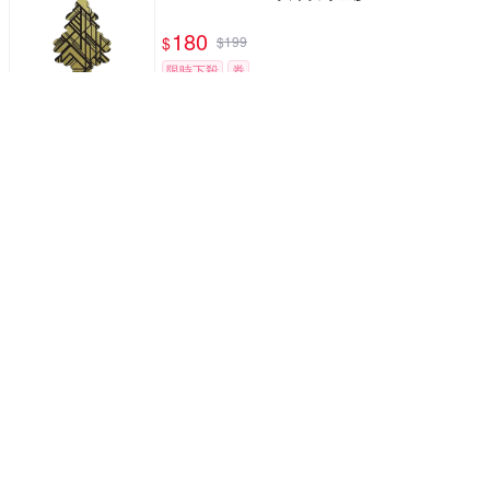
180
$
$
199
限時下殺
券
有柔和皂香的香氛含除臭成分可消除車內異味
CARALL 芳香消臭劑芙洛麗麝香 A-C J3495
171
$
9折
限時下殺
券
通過SGS檢驗，無酒精、無甲醛、無重金屬
BRUCEAIR植萃淨味抑菌-柚青80ML
90
$
$
99
限時下殺
券
通過SGS檢驗，無酒精、無甲醛、無重金屬
BRUCEAIR植萃淨味抑菌-沐風80ML