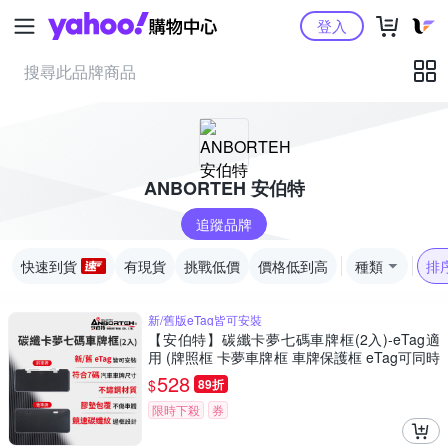
Yahoo購物中心
登入
ANBORTEH 安伯特
追蹤品牌
快速到貨
有現貨
挑戰低價
價格低到高
種類
排
新/舊版eTag皆可安裝
【安伯特】碳纖卡夢七碼車牌框(2入)-eTag適
用 (牌照框 卡夢車牌框 車牌保護框 eTag可同時
安裝)
528
$
89折
限時下殺
券