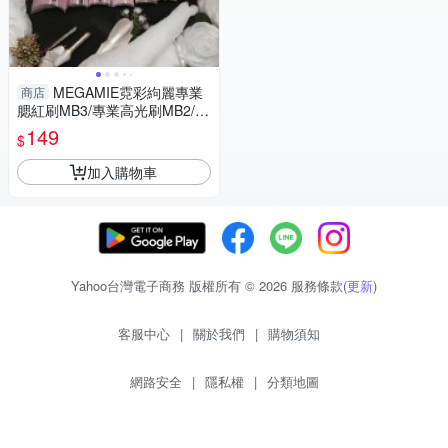
MEGAMIE霓彩絇麗專業
商店
腮紅刷MB3/專業高光刷MB2/專
業暈染刷MB8/專業斜角鼻影刷
149
$
MB10/小號眼影刷MB7/中號眼
加入購物車
Yahoo台灣電子商務 版權所有 © 2026 服務條款(
更新
)
客服中心
|
關於我們
|
購物須知
網路安全
|
隱私權
|
分類地圖