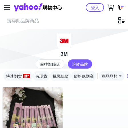
Yahoo購物中心
登入
3M
前往旗艦店
追蹤品牌
快速到貨
有現貨
挑戰低價
價格低到高
商品品類