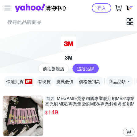
Yahoo購物中心
登入
3M
前往旗艦店
追蹤品牌
快速到貨
有現貨
挑戰低價
價格低到高
商品品類
MEGAMIE霓彩絇麗專業腮紅刷MB3/專業
商店
高光刷MB2/專業暈染刷MB8/專業斜角鼻影刷M
B10/小號眼影刷MB7/中號眼
149
$