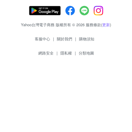
Yahoo台灣電子商務 版權所有 © 2026 服務條款(
更新
)
客服中心
|
關於我們
|
購物須知
網路安全
|
隱私權
|
分類地圖