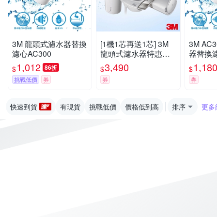
3M 龍頭式濾水器替換
[1機1芯再送1芯] 3M
3M A
濾心AC300
龍頭式濾水器特惠組A
器替換濾
C300(快)
1,012
3,490
1,18
86折
$
$
$
挑戰低價
券
券
券
快速到貨
有現貨
挑戰低價
價格低到高
排序
更多