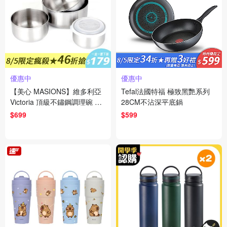
優惠中
優惠中
【美心 MASIONS】維多利亞
Tefal法國特福 極致黑艷系列
Victoria 頂級不鏽鋼調理碗 沙
28CM不沾深平底鍋
拉碗/盆/缽 台灣製造(8件組 加
$699
$599
高型)