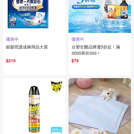
優惠中
優惠中
銀髮照護成褲用品大賞
台塑生醫品牌週5折起！滿
3000再折300！
$219
$79