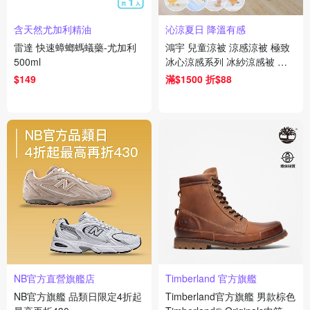
含天然尤加利精油
沁涼夏日 降溫有感
雷達 快速蟑螂螞蟻藥-尤加利
鴻宇 兒童涼被 涼感涼被 極致
500ml
冰心涼感系列 冰紗涼感被 多
款任選(100x120cm)
$149
滿$1500 折$88
NB官方直營旗艦店
Timberland 官方旗艦
NB官方旗艦 品類日限定4折起
Timberland官方旗艦 男款棕色