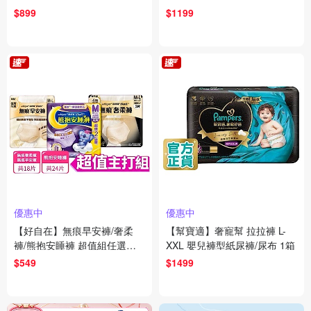
(24cm/27cm/29.5cm/34cm)
$899
$1199
優惠中
優惠中
【好自在】無痕早安褲/奢柔
【幫寶適】奢寵幫 拉拉褲 L-
褲/熊抱安睡褲 超值組任選一
XXL 嬰兒褲型紙尿褲/尿布 1箱
組 -生理褲/衛生棉褲(無痕褲18
$549
$1499
片、安睡褲24片)