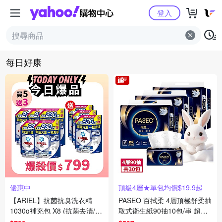
Yahoo購物中心
登入
每日好康
優惠中
頂級4層★單包均價$19.9起
【ARIEL】抗菌抗臭洗衣精
PASEO 百拭柔 4層頂極舒柔抽
1030g補充包 X8 (抗菌去漬/室
取式衛生紙90抽10包/串 超值3
內晾曬) 兩款任選
串組