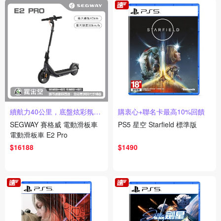
續航力40公里，底盤炫彩氛圍燈
購衷心+聯名卡最高10%回饋
SEGWAY 賽格威 電動滑板車
PS5 星空 Starfield 標準版
電動滑板車 E2 Pro
$16188
$1490