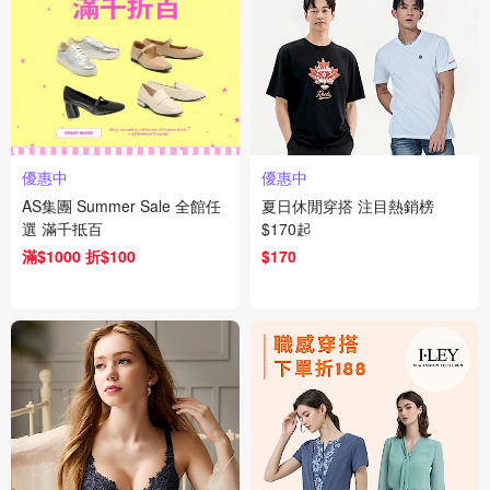
優惠中
優惠中
AS集團 Summer Sale 全館任
夏日休閒穿搭 注目熱銷榜
選 滿千抵百
$170起
滿$1000 折$100
$170