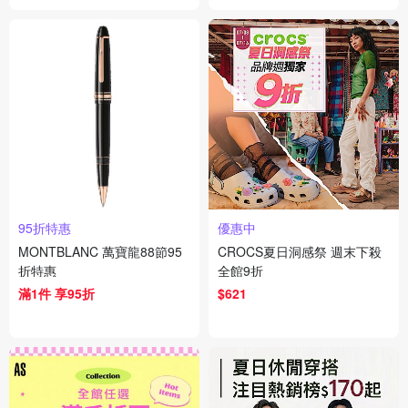
95折特惠
優惠中
MONTBLANC 萬寶龍88節95
CROCS夏日洞感祭 週末下殺
折特惠
全館9折
滿1件 享95折
$621