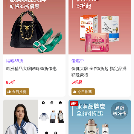
結帳85折
優惠中
歐洲精品大牌限時85折優惠
保健大牌 全館5折起 指定品滿
額送豪禮
85折
5折起
今日推薦
今日推薦