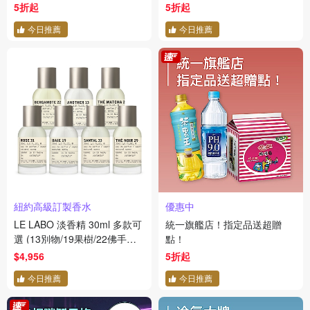
5折起
5折起
今日推薦
今日推薦
紐約高級訂製香水
優惠中
LE LABO 淡香精 30ml 多款可
統一旗艦店！指定品送超贈
選 (13別物/19果樹/22佛手
點！
柑/26末茶/29黑茶/31玫瑰/33
$4,956
5折起
檀香)
今日推薦
今日推薦