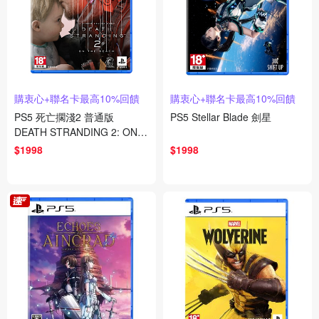
購衷心+聯名卡最高10%回饋
購衷心+聯名卡最高10%回饋
PS5 死亡擱淺2 普通版
PS5 Stellar Blade 劍星
DEATH STRANDING 2: ON
THE BEACH
$1998
$1998