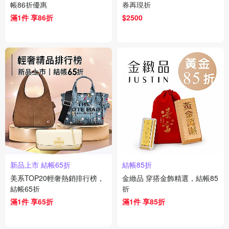
帳86折優惠
券再現折
滿1件 享86折
$2500
新品上市 結帳65折
結帳85折
美系TOP20輕奢熱銷排行榜，
金緻品 穿搭金飾精選，結帳85
結帳65折
折
滿1件 享65折
滿1件 享85折