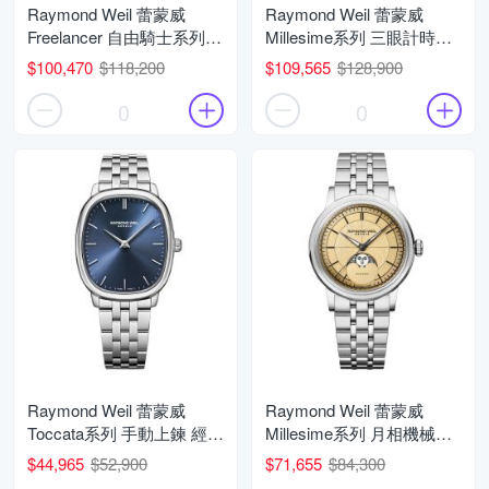
Raymond Weil 蕾蒙威
Raymond Weil 蕾蒙威
Freelancer 自由騎士系列
Millesime系列 三眼計時機
月相機械腕錶 父親節 禮物
械腕錶 父親節 禮物 推薦
$100,470
$118,200
$109,565
$128,900
推薦 34mm/2496-P5S-
39mm/7765-PC5-20631
40051
0
0
Raymond Weil 蕾蒙威
Raymond Weil 蕾蒙威
Toccata系列 手動上鍊 經典
Millesime系列 月相機械腕
簡約機械腕錶 父親節 禮物
錶 父親節 禮物 推薦
$44,965
$52,900
$71,655
$84,300
推薦 38mm/2280-ST-50001
35mm/2145-ST-10001