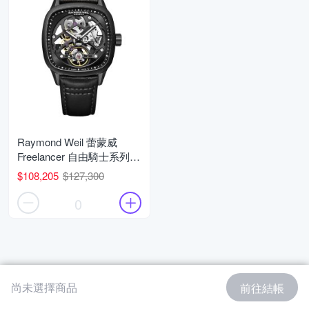
Raymond Weil 蕾蒙威
Freelancer 自由騎士系列
鏤空機械腕錶 父親節 禮物
$108,205
$127,300
推薦 40mm/2795-BKC-
20000
0
尚未選擇商品
前往結帳