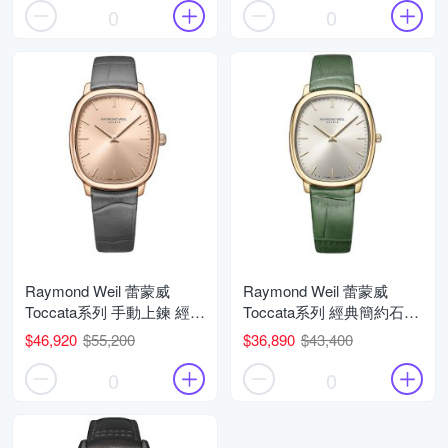
0
0
Raymond Weil 蕾蒙威
Raymond Weil 蕾蒙威
Toccata系列 手動上鍊 經典
Toccata系列 經典簡約石英
簡約機械腕錶 父親節 禮物
腕錶 父親節 禮物 推薦
$46,920
$55,200
$36,890
$43,400
推薦 38mm/2280-PC5-
36mm/5280-PC-64001
80001
0
0