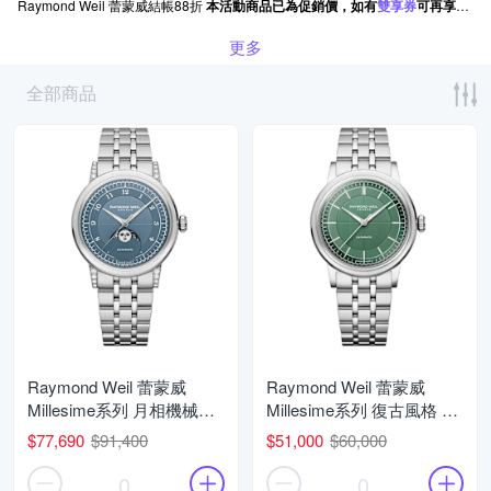
Raymond Weil 蕾蒙威結帳88折
本活動商品已為促銷價，如有
雙享券
可再享優惠（未包含一般折價券）。
更多
全部商品
Raymond Weil 蕾蒙威
Raymond Weil 蕾蒙威
Millesime系列 月相機械腕
Millesime系列 復古風格 經
錶 父親節 禮物 推薦
典機械腕錶 父親節 禮物 推
$77,690
$91,400
$51,000
$60,000
35mm/2145-STS-05511
薦 35mm/2125-ST-52011
0
0