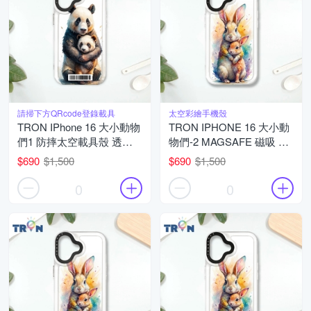
請掃下方QRcode登錄載具
太空彩繪手機殼
TRON IPhone 16 大小動物
TRON IPHONE 16 大小動
們1 防摔太空載具殼 透黑
物們-2 MAGSAFE 磁吸 防
軟硬 手機殼
摔 太空殼 透白 手機殼
$690
$1,500
$690
$1,500
0
0