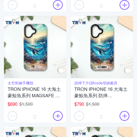
0
0
太空彩繪手機殼
請掃下方QRcode登錄載具
TRON IPHONE 16 大海土
TRON IPHONE 16 大海土
豪鯨魚系列 MAGSAFE 磁
豪鯨魚系列 防摔
吸 防摔 太空殼 透黑 手機
MAGSAFE 磁吸 太空載具
$690
$1,500
$790
$1,500
殼
殼 透白 手機殼
0
0