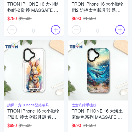
TRON IPHONE 16 大小動
TRON iPhone 16 大小動物
物們-2 防摔 MAGSAFE 磁
們2 防摔太空載具殼 透白
吸 太空載具殼 透黑 手機殼
軟硬 手機殼
$790
$1,500
$690
$1,500
0
0
請掃下方QRcode登錄載具
太空彩繪手機殼
TRON IPhone 16 大小動物
TRON IPHONE 16 大海土
們2 防摔太空載具殼 透黑
豪鯨魚系列 MAGSAFE 磁
軟硬 手機殼
吸 防摔 太空殼 透白 手機
$690
$1,500
$690
$1,500
殼