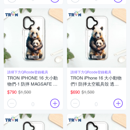
請掃下方QRcode登錄載具
請掃下方QRcode登錄載具
TRON IPHONE 16 大小動
TRON iPhone 16 大小動物
物們-1 防摔 MAGSAFE 磁
們1 防摔太空載具殼 透白
吸 太空載具殼 透黑 手機殼
軟硬 手機殼
$790
$1,500
$690
$1,500
0
0