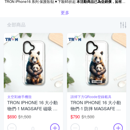
TRON iPhone16 系列 保護殼/貼▼下殺85折起
本活動商品已為促銷價，如有
雙享
更多
全部商品
太空彩繪手機殼
請掃下方QRcode登錄載具
TRON IPHONE 16 大小動
TRON IPHONE 16 大小動
物們-1 MAGSAFE 磁吸 防
物們-1 防摔 MAGSAFE 磁
摔 太空殼 透黑 手機殼
吸 太空載具殼 透白 手機殼
$690
$1,500
$790
$1,500
0
0