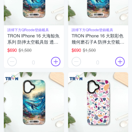
請掃下方QRcode登錄載具
請掃下方QRcode登錄載具
TRON IPhone 16 大海鯨魚
TRON iPhone 16 大顆彩色
系列 防摔太空載具殼 透黑
幾何磨石子A 防摔太空載具
軟硬 手機殼
殼 透白 軟硬 手機殼
$690
$1,500
$690
$1,500
0
0