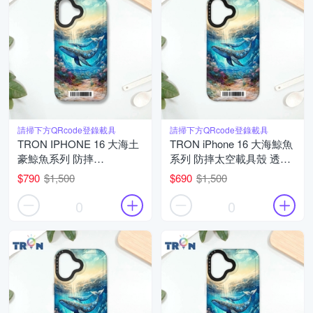
請掃下方QRcode登錄載具
請掃下方QRcode登錄載具
TRON IPHONE 16 大海土
TRON iPhone 16 大海鯨魚
豪鯨魚系列 防摔
系列 防摔太空載具殼 透白
MAGSAFE 磁吸 太空載具
軟硬 手機殼
$790
$1,500
$690
$1,500
殼 透黑 手機殼
0
0