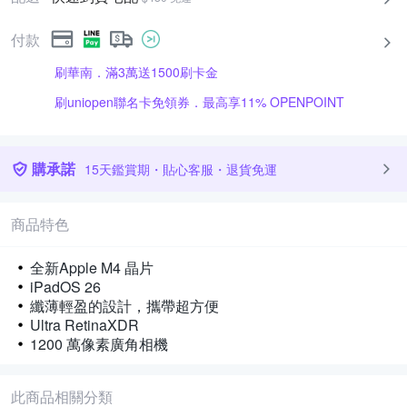
付款
刷華南．滿3萬送1500刷卡金
刷uniopen聯名卡免領券．最高享11% OPENPOINT
購承諾
15天鑑賞期・貼心客服・退貨免運
商品特色
全新Apple M4 晶片
iPadOS 26
纖薄輕盈的設計，攜帶超方便
Ultra RetinaXDR
1200 萬像素廣角相機
此商品相關分類